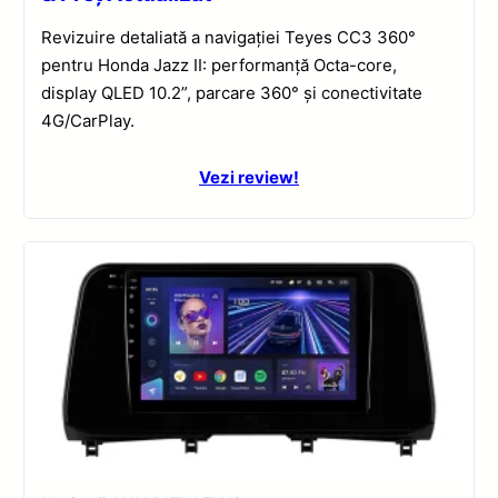
Revizuire detaliată a navigației Teyes CC3 360°
pentru Honda Jazz II: performanță Octa-core,
display QLED 10.2”, parcare 360° și conectivitate
4G/CarPlay.
Vezi review!