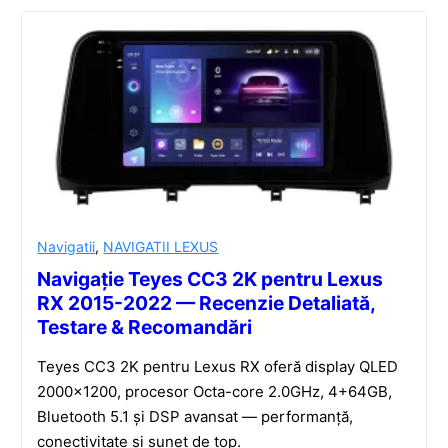
Navigatii
,
NAVIGATII LEXUS
Navigație Teyes CC3 2K pentru Lexus
RX 2015-2022 — Recenzie Detaliată,
Testare & Recomandări
Teyes CC3 2K pentru Lexus RX oferă display QLED
2000×1200, procesor Octa-core 2.0GHz, 4+64GB,
Bluetooth 5.1 și DSP avansat — performanță,
conectivitate și sunet de top.