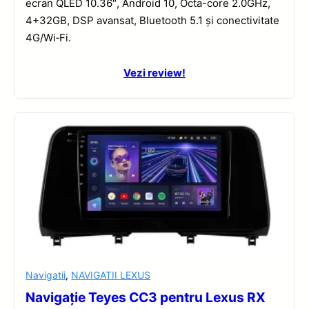
ecran QLED 10.36″, Android 10, Octa-core 2.0GHz,
4+32GB, DSP avansat, Bluetooth 5.1 și conectivitate
4G/Wi‑Fi.
Vezi review!
Navigatii
,
NAVIGATII LEXUS
Navigație Teyes CC3 pentru Lexus RX