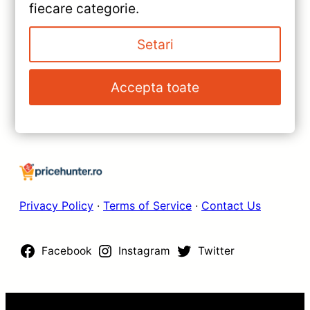
360° Toyota Harrier 2003-2013
fiecare categorie.
— Recenzie Detaliată, Testare &
»
Setari
Recomandări
Teyes CC3 Navigație Auto 2K
pentru Peugeot 2008 —
Accepta toate
Caracteristici, Păreri & Preț
Actualizat
Privacy Policy
·
Terms of Service
·
Contact Us
Facebook
Instagram
Twitter