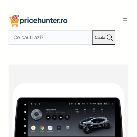
Sari
la
conținut
Cauta