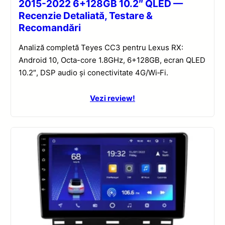
2015-2022 6+128GB 10.2″ QLED —
Recenzie Detaliată, Testare &
Recomandări
Analiză completă Teyes CC3 pentru Lexus RX:
Android 10, Octa-core 1.8GHz, 6+128GB, ecran QLED
10.2″, DSP audio și conectivitate 4G/Wi‑Fi.
Vezi review!