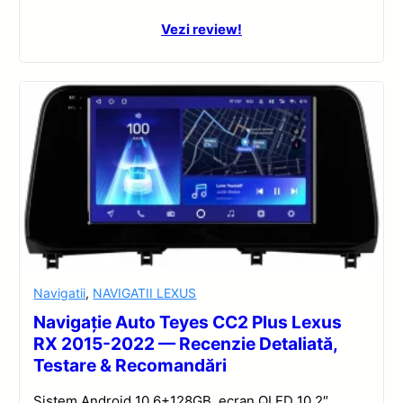
Vezi review!
Navigatii
,
NAVIGATII LEXUS
Navigație Auto Teyes CC2 Plus Lexus
RX 2015-2022 — Recenzie Detaliată,
Testare & Recomandări
Sistem Android 10 6+128GB, ecran QLED 10.2″,