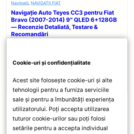
Navigatii
,
NAVIGATII FIAT
Navigație Auto Teyes CC3 pentru Fiat
Bravo (2007-2014) 9″ QLED 6+128GB
— Recenzie Detaliată, Testare &
Recomandări
Analiză completă a Teyes CC3: ecran QLED 9″,
Android 10, CPU octa-core 1.8GHz, 6+128GB,
Bluetooth 5.1, 4G, DSP și integrare CarPlay/Android
Cookie-uri și confidențialitate
Auto wireless.
Acest site folosește cookie-uri și alte
Vezi review!
tehnologii pentru a furniza serviciile
sale și pentru a îmbunătăți experiența
utilizatorului. Poți accepta utilizarea
tuturor cookie-urilor sau poți folosi
«
Navigatie Auto Teyes Lux One
setările pentru a accepta individual