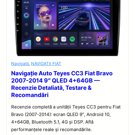
Navigatii
,
NAVIGATII FIAT
Navigație Auto Teyes CC3 Fiat Bravo
2007-2014 9″ QLED 4+64GB —
Recenzie Detaliată, Testare &
Recomandări
Recenzie completă a unității Teyes CC3 pentru Fiat
Bravo (2007-2014): ecran QLED 9″, Android 10,
4+64GB, Bluetooth 5.1, 4G și DSP. Află
performanțele reale și recomandările.