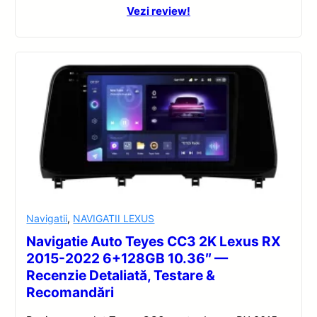
Vezi review!
Navigatii
,
NAVIGATII LEXUS
Navigatie Auto Teyes CC3 2K Lexus RX
2015-2022 6+128GB 10.36″ —
Recenzie Detaliată, Testare &
Recomandări