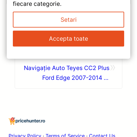
fiecare categorie.
Setari
«
Navigatie Auto Teyes CC3L
Accepta toate
Suzuki Swift 6 2023-2024
4+64GB 9″ IPS Octa-core —
»
Caracteristici, Păreri & Preț
Navigație Auto Teyes CC2 Plus
Actualizat
Ford Edge 2007-2014 —
Caracteristici, Păreri & Preț
Actualizat
Privacy Policy
·
Terms of Service
·
Contact Us