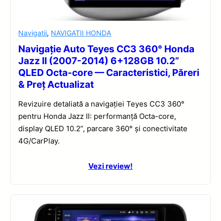
Navigatii
,
NAVIGATII HONDA
Navigație Auto Teyes CC3 360° Honda
Jazz II (2007-2014) 6+128GB 10.2”
QLED Octa-core — Caracteristici, Păreri
& Preț Actualizat
Revizuire detaliată a navigației Teyes CC3 360°
pentru Honda Jazz II: performanță Octa-core,
display QLED 10.2”, parcare 360° și conectivitate
4G/CarPlay.
Vezi review!