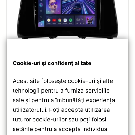
Navigatii
,
NAVIGATII LEXUS
Cookie-uri și confidențialitate
Navigație Auto Teyes CC3 Lexus RX
2015-2022 4+32GB — Recenzie
Detaliată, Testare & Recomandări
Acest site folosește cookie-uri și alte
tehnologii pentru a furniza serviciile
Teyes CC3 pentru Lexus RX (2015-2022): Android
10, ecran QLED 10.2″, Octa-core 1.8GHz, 4+32GB,
sale și pentru a îmbunătăți experiența
DSP și conectivitate wireless pentru o experiență
utilizatorului. Poți accepta utilizarea
multimedia completă.
tuturor cookie-urilor sau poți folosi
setările pentru a accepta individual
Vezi review!