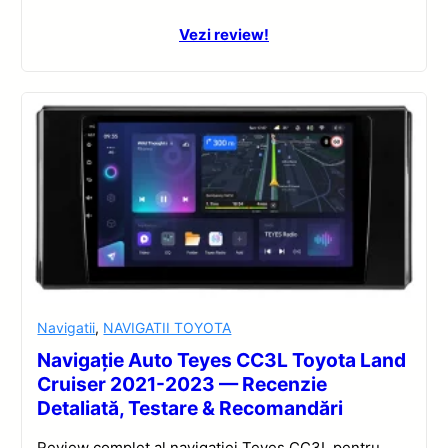
Vezi review!
Navigatii
,
NAVIGATII TOYOTA
Navigație Auto Teyes CC3L Toyota Land
Cruiser 2021-2023 — Recenzie
Detaliată, Testare & Recomandări
Review complet al navigației Teyes CC3L pentru