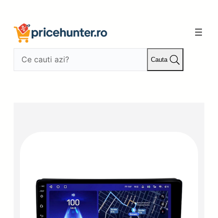
Sari
la
conținut
Cauta