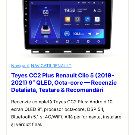
Navigatii
,
NAVIGATII RENAULT
Teyes CC2 Plus Renault Clio 5 (2019-
2021) 9” QLED, Octa-core — Recenzie
Detaliată, Testare & Recomandări
Recenzie completă Teyes CC2 Plus: Android 10,
ecran QLED 9”, procesor octa‑core, DSP 5.1,
Bluetooth 5.1 și 4G/WiFi. Află performanțe, instalare
și verdict final.