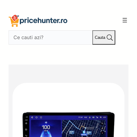
Sari
la
conținut
Cauta