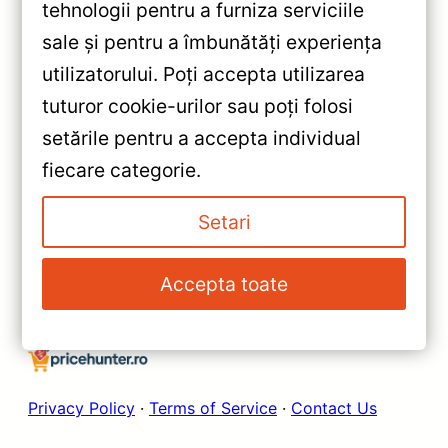
tehnologii pentru a furniza serviciile
sale și pentru a îmbunătăți experiența
«
utilizatorului. Poți accepta utilizarea
Teyes CC2 Plus Ford Edge
tuturor cookie-urilor sau poți folosi
2007–2014 4+32GB 10.2″ QLED
setările pentru a accepta individual
— Recenzie Detaliată, Testare &
»
fiecare categorie.
Recomandări
Navigație Auto Teyes CC2 Plus
Ford Edge (2007-2014) —
Setari
6+128GB, QLED 10.2″ —
Caracteristici, Păreri & Preț
Accepta toate
Actualizat
Privacy Policy
·
Terms of Service
·
Contact Us