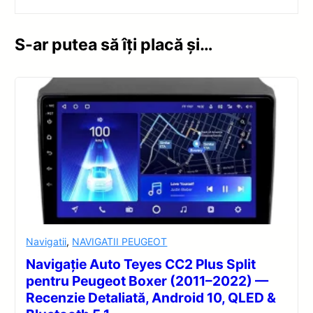
S-ar putea să îți placă și…
Navigatii
,
NAVIGATII PEUGEOT
Navigație Auto Teyes CC2 Plus Split
pentru Peugeot Boxer (2011–2022) —
Recenzie Detaliată, Android 10, QLED &