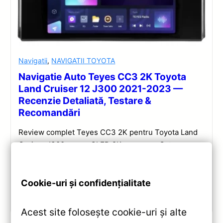
Navigatii
,
NAVIGATII TOYOTA
Navigatie Auto Teyes CC3 2K Toyota
Land Cruiser 12 J300 2021-2023 —
Recenzie Detaliată, Testare &
Recomandări
Review complet Teyes CC3 2K pentru Toyota Land
Cruiser J300: ecran QLED 2K, procesor Octa-core
2.0 GHz, Android 10, Bluetooth 5.1, DSP și
CarPlay/Android Auto wireless.
Cookie-uri și confidențialitate
Vezi review!
Acest site folosește cookie-uri și alte