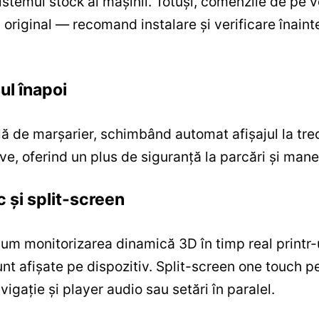
sistemul stock al mașinii. Totuși, comenzile de pe v
 original — recomand instalare și verificare înaint
ul înapoi
ă de marșarier, schimbând automat afișajul la tre
ive, oferind un plus de siguranță la parcări și mane
c și split-screen
cum monitorizarea dinamică 3D în timp real printr
 sunt afișate pe dispozitiv. Split-screen one touch
avigație și player audio sau setări în paralel.