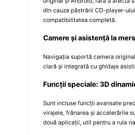
original și Android, fără a afecta 
din cauza păstrării CD-player-ului
compatibilitatea completă.
Camere și asistență la mers
Navigația suportă camera original
clară și integrată cu ghidaje asist
Funcții speciale: 3D dinami
Sunt incluse funcții avansate pre
virajele, frânarea și accelerările
două aplicații, util pentru a rula n