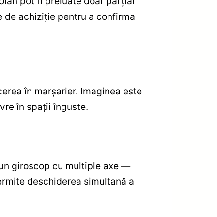
olan pot fi preluate doar parțial
e de achiziție pentru a confirma
cerea în marșarier. Imaginea este
vre în spații înguste.
-un giroscop cu multiple axe —
 permite deschiderea simultană a