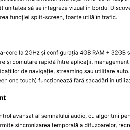
ât unitatea să se integreze vizual în bordul Disco
area funcției split-screen, foarte utilă în trafic.
ta-core la 2GHz și configurația 4GB RAM + 32GB st
e și comutare rapidă între aplicații, management e
cațiilor de navigație, streaming sau utilitare auto. 
een one touch) funcționează fără sacadări în utiliz
nt
ntrol avansat al semnalului audio, cu algoritmi pe
ermite sincronizarea temporală a difuzoarelor, rec