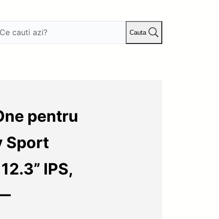
Cauta
One pentru
y Sport
2.3” IPS,
 —