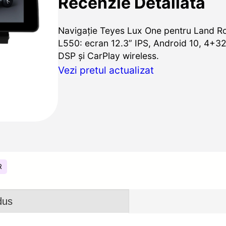
Recenzie Detaliată
Navigație Teyes Lux One pentru Land R
L550: ecran 12.3” IPS, Android 10, 4+32
DSP și CarPlay wireless.
Vezi pretul actualizat
R
dus