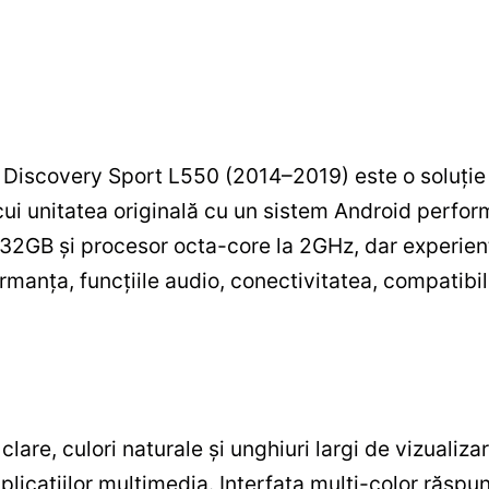
Discovery Sport L550 (2014–2019) este o soluție 
ui unitatea originală cu un sistem Android perform
32GB și procesor octa-core la 2GHz, dar experienț
manța, funcțiile audio, conectivitatea, compatibili
lare, culori naturale și unghiuri largi de vizualizar
plicațiilor multimedia. Interfața multi-color răspu