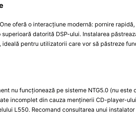
re
x One oferă o interacțiune modernă: pornire rapidă,
io superioară datorită DSP-ului. Instalarea păstrea
 ideală pentru utilizatorii care vor să păstreze func
nment nu funcționează pe sisteme NTG5.0 (nu este 
ate incomplet din cauza menținerii CD-player-ului o
ului L550. Recomand consultarea unui instalator s