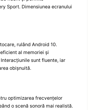
very Sport. Dimensiunea ecranului
ocare, rulând Android 10.
ficient al memoriei și
Interacțiunile sunt fluente, iar
area obișnuită.
ntru optimizarea frecvențelor
reând o scenă sonoră mai realistă.