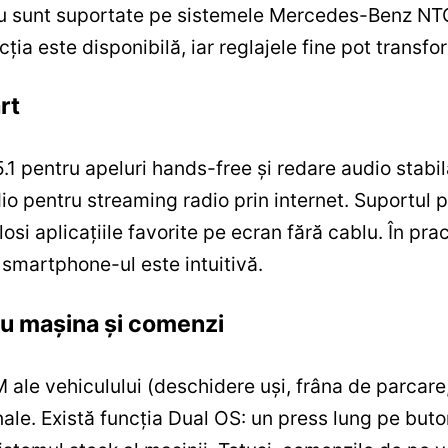
 nu sunt suportate pe sistemele Mercedes-Benz NTG
ia este disponibilă, iar reglajele fine pot transfor
rt
1 pentru apeluri hands-free și redare audio stabil
adio pentru streaming radio prin internet. Suportul
si aplicațiile favorite pe ecran fără cablu. În pra
u smartphone-ul este intuitivă.
cu mașina și comenzi
 ale vehiculului (deschidere uși, frâna de parcare
inale. Există funcția Dual OS: un press lung pe bu