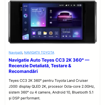
Navigatii
,
NAVIGATII TOYOTA
Navigatie Auto Teyes CC3 2K 360° —
Recenzie Detaliată, Testare &
Recomandări
Teyes CC3 2K 360° pentru Toyota Land Cruiser
J300: display QLED 2K, procesor Octa-core 2.0GHz,
sistem 360° cu 4 camere, Android 10, Bluetooth 5.1
și DSP performant.