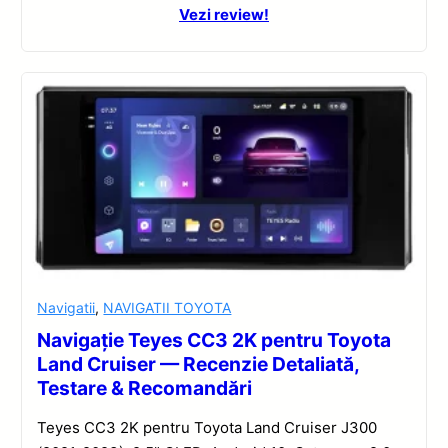
Vezi review!
Navigatii
,
NAVIGATII TOYOTA
Navigație Teyes CC3 2K pentru Toyota
Land Cruiser — Recenzie Detaliată,
Testare & Recomandări
Teyes CC3 2K pentru Toyota Land Cruiser J300