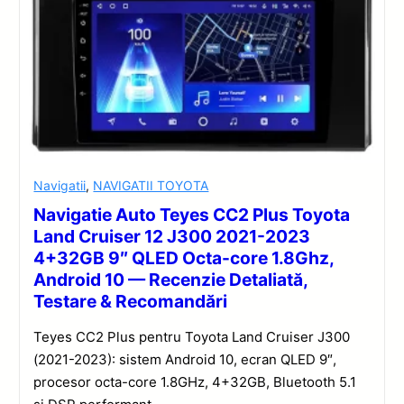
Navigatii
,
NAVIGATII TOYOTA
Navigatie Auto Teyes CC2 Plus Toyota
Land Cruiser 12 J300 2021-2023
4+32GB 9″ QLED Octa-core 1.8Ghz,
Android 10 — Recenzie Detaliată,
Testare & Recomandări
Teyes CC2 Plus pentru Toyota Land Cruiser J300
(2021-2023): sistem Android 10, ecran QLED 9″,
procesor octa-core 1.8GHz, 4+32GB, Bluetooth 5.1