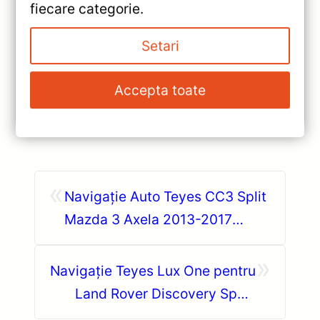
fiecare categorie.
Review complet Teyes CC3 2K pentru Toyota Land
Cruiser J300: ecran QLED 2K, procesor Octa-core
2.0 GHz, Android 10, Bluetooth 5.1, DSP și
Setari
CarPlay/Android Auto wireless.
Accepta toate
Vezi review!
«
Navigație Auto Teyes CC3 Split
Mazda 3 Axela 2013-2017
4+32GB 9″ QLED — Recenzie
»
Detaliată, Testare &
Navigație Teyes Lux One pentru
Recomandări
Land Rover Discovery Sport
L550 (2014–2019) — 12.3” IPS,