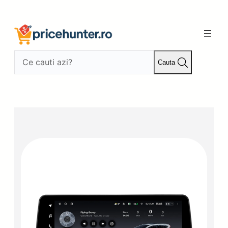
Sari
la
conținut
Cauta