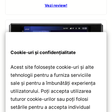
Vezi review!
Cookie-uri și confidențialitate
Acest site folosește cookie-uri și alte
tehnologii pentru a furniza serviciile
Navigatii
,
NAVIGATII TOYOTA
sale și pentru a îmbunătăți experiența
Navigatie Auto Teyes CC3 2K Toyota
utilizatorului. Poți accepta utilizarea
Land Cruiser 12 J300 2021-2023 —
Recenzie Detaliată, Testare &
tuturor cookie-urilor sau poți folosi
Recomandări
setările pentru a accepta individual