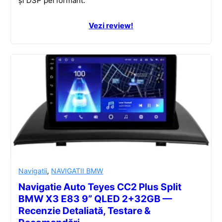
și DSP performant.
Vezi review!
Navigatii
,
NAVIGATII BMW
Navigatie Auto Teyes CC2 Plus Split
BMW X3 E83 9” QLED 2+32GB —
Recenzie Detaliată, Testare &