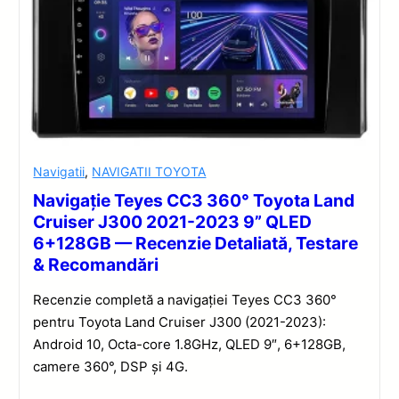
Navigatii
,
NAVIGATII TOYOTA
Navigație Teyes CC3 360° Toyota Land
Cruiser J300 2021-2023 9” QLED
6+128GB — Recenzie Detaliată, Testare
& Recomandări
Recenzie completă a navigației Teyes CC3 360°
pentru Toyota Land Cruiser J300 (2021-2023):
Android 10, Octa-core 1.8GHz, QLED 9″, 6+128GB,
camere 360°, DSP și 4G.