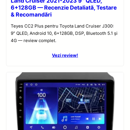
Land Cruiser 2021-2023 9″ QLED,
6+128GB — Recenzie Detaliată, Testare
& Recomandări
Teyes CC2 Plus pentru Toyota Land Cruiser J300:
9″ QLED, Android 10, 6+128GB, DSP, Bluetooth 5.1 și
4G — review complet.
Vezi review!