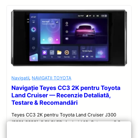
Navigatii
,
NAVIGATII TOYOTA
Navigație Teyes CC3 2K pentru Toyota
Land Cruiser — Recenzie Detaliată,
Testare & Recomandări
Teyes CC3 2K pentru Toyota Land Cruiser J300
(2021-2023): 9.5” QLED, Android 10, Octa-core 2.0
GHz, 4+32GB, Bluetooth 5.1 și DSP. Evaluare
completă a performanței și conectivității.