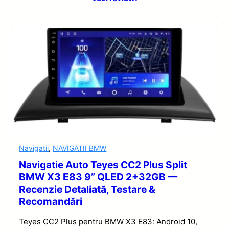
Navigatii
,
NAVIGATII BMW
Navigatie Auto Teyes CC2 Plus Split
BMW X3 E83 9” QLED 2+32GB —
Recenzie Detaliată, Testare &
Recomandări
Teyes CC2 Plus pentru BMW X3 E83: Android 10,