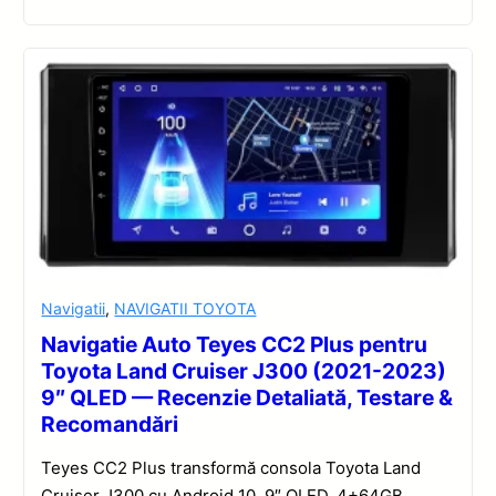
Navigatii
,
NAVIGATII TOYOTA
Navigatie Auto Teyes CC2 Plus pentru
Toyota Land Cruiser J300 (2021-2023)
9″ QLED — Recenzie Detaliată, Testare &
Recomandări
Teyes CC2 Plus transformă consola Toyota Land
Cruiser J300 cu Android 10, 9″ QLED, 4+64GB,