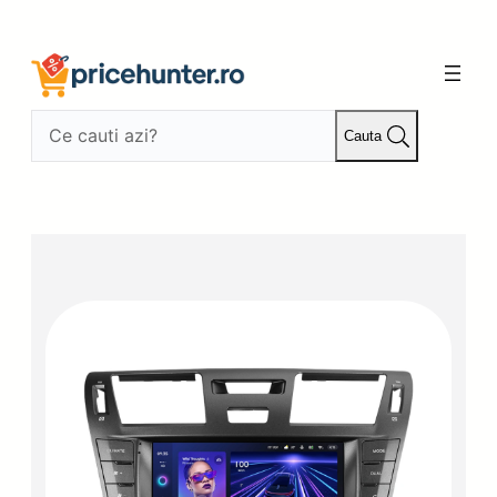
Sari
la
conținut
Cauta