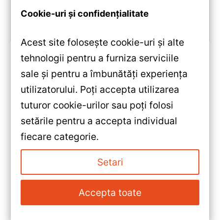
Cookie-uri și confidențialitate
Vezi review!
Acest site folosește cookie-uri și alte
tehnologii pentru a furniza serviciile
sale și pentru a îmbunătăți experiența
«
utilizatorului. Poți accepta utilizarea
Navigație Auto Teyes CC3 2K
tuturor cookie-urilor sau poți folosi
10.36″ QLED — Recenzie
setările pentru a accepta individual
Detaliată, Testare &
»
fiecare categorie.
Recomandări
Navigatie Auto Teyes CC3 360°
Ford Fiesta 6+128GB 9″ QLED
Setari
Octa-core 1.8Ghz — Recenzie
Detaliată, Testare &
Accepta toate
Recomandări