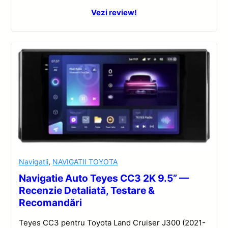
Vezi review!
Navigatii
,
NAVIGATII TOYOTA
Navigatie Auto Teyes CC3 2K 9.5” —
Recenzie Detaliată, Testare &
Recomandări
Teyes CC3 pentru Toyota Land Cruiser J300 (2021-