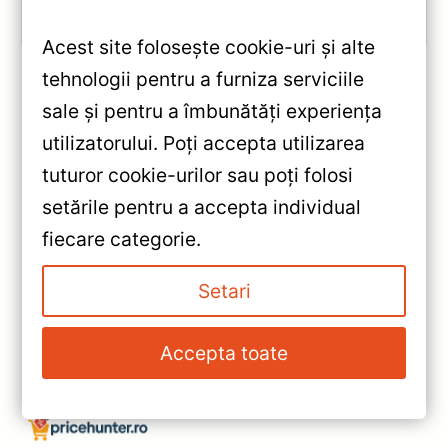
Vezi review!
Acest site folosește cookie-uri și alte
tehnologii pentru a furniza serviciile
sale și pentru a îmbunătăți experiența
«
utilizatorului. Poți accepta utilizarea
Navigație Teyes CC3 360°
tuturor cookie-urilor sau poți folosi
Lexus LS 2006-2012 —
setările pentru a accepta individual
Recenzie Detaliată, Testare &
»
fiecare categorie.
Recomandări
Navigație Auto Teyes CC3L
WiFi Ford Mustang 2005-2014
Setari
(10.2″ IPS, 2+32GB, Android 8.1)
— Recenzie Detaliată, Testare &
Accepta toate
Recomandări