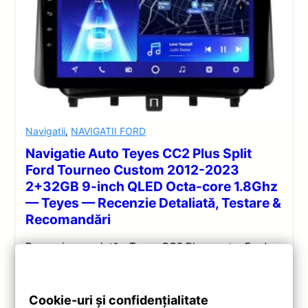
Navigatii
,
NAVIGATII FORD
Navigatie Auto Teyes CC2 Plus Split
Ford Tourneo Custom 2012-2023
2+32GB 9-inch QLED Octa-core 1.8Ghz
— Teyes — Recenzie Detaliată, Testare &
Recomandări
Recenzie completă a Teyes CC2 Plus pentru Ford
Tourneo Custom: ecran QLED 9-inch, Android 10,
Octa-core 1.8GHz, DSP 5.1, 4G/WiFi și Bluetooth 5.1.
Cookie-uri și confidențialitate