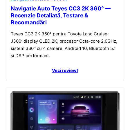
Navigatie Auto Teyes CC3 2K 360° —
Recenzie Detaliată, Testare &
Recomandări
Teyes CC3 2K 360° pentru Toyota Land Cruiser
J300: display QLED 2K, procesor Octa-core 2.0GHz,
sistem 360° cu 4 camere, Android 10, Bluetooth 5.1
și DSP performant.
Vezi review!