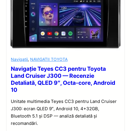
Navigatii
,
NAVIGATII TOYOTA
Navigație Teyes CC3 pentru Toyota
Land Cruiser J300 — Recenzie
Detaliată, QLED 9″, Octa-core, Android
10
Unitate multimedia Teyes CC3 pentru Land Cruiser
J300: ecran QLED 9″, Android 10, 4+32GB,
Bluetooth 5.1 și DSP — analiză detaliată și
recomandări.