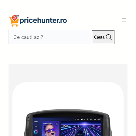
Sari
la
conținut
Cauta