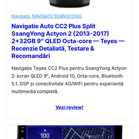
Navigatii
,
NAVIGATII SSANGYONG
Navigatie Auto CC2 Plus Split
SsangYong Actyon 2 (2013-2017)
2+32GB 9″ QLED Octa-core — Teyes —
Recenzie Detaliată, Testare &
Recomandări
Navigație Teyes CC2 Plus pentru SsangYong Actyon
2: ecran QLED 9″, Android 10, Octa-core, Bluetooth
5.1, DSP și conectivitate 4G/WiFi pentru experiență
multimedia completă.
Vezi review!