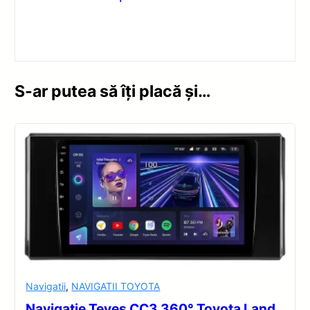
S-ar putea să îți placă și…
Navigatii
,
NAVIGATII TOYOTA
Navigație Teyes CC3 360° Toyota Land