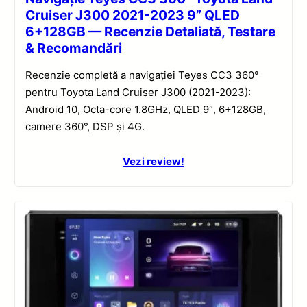
Cruiser J300 2021-2023 9” QLED
6+128GB — Recenzie Detaliată, Testare
& Recomandări
Recenzie completă a navigației Teyes CC3 360°
pentru Toyota Land Cruiser J300 (2021-2023):
Android 10, Octa-core 1.8GHz, QLED 9″, 6+128GB,
camere 360°, DSP și 4G.
Vezi review!