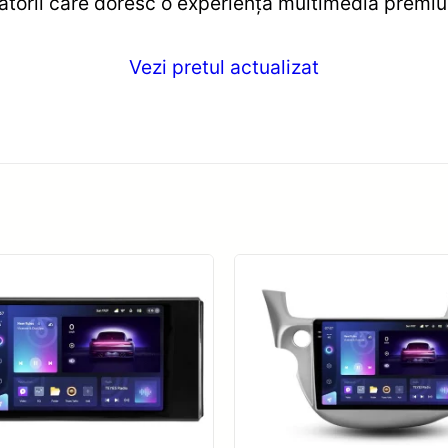
izatorii care doresc o experiență multimedia premi
Vezi pretul actualizat