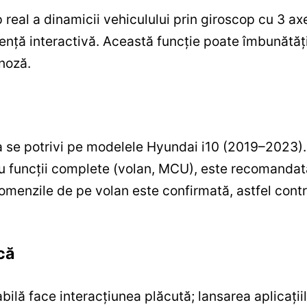
 real a dinamicii vehiculului prin giroscop cu 3 axe
iență interactivă. Această funcție poate îmbunătăți
noză.
 se potrivi pe modelele Hyundai i10 (2019–2023). 
ntru funcții complete (volan, MCU), este recomanda
omenzile de pe volan este confirmată, astfel contr
că
abilă face interacțiunea plăcută; lansarea aplicații