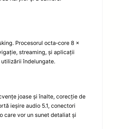
asking. Procesorul octa‑core 8 x
ație, streaming, și aplicații
utilizării îndelungate.
vențe joase și înalte, corecție de
tă ieșire audio 5.1, conectori
io care vor un sunet detaliat și