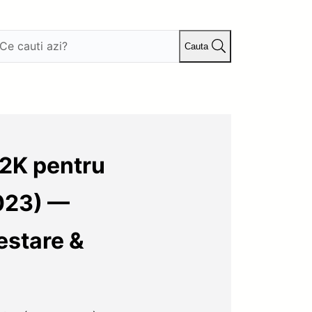
Cauta
 2K pentru
023) —
estare &