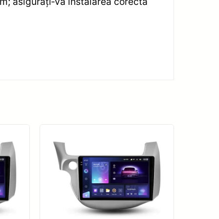
um; asigurați‑vă instalarea corectă