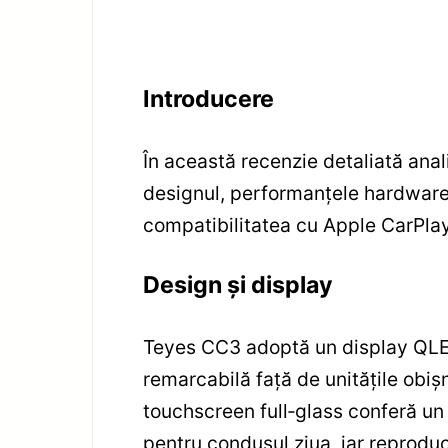
Introducere
În această recenzie detaliată an
designul, performanțele hardware, 
compatibilitatea cu Apple CarPlay ș
Design și display
Teyes CC3 adoptă un display QLED 
remarcabilă față de unitățile obiș
touchscreen full‑glass conferă un 
pentru condusul ziua, iar reproduc