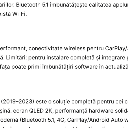
riilor. Bluetooth 5.1 îmbunătățește calitatea apelu
istă Wi‑Fi.
erformant, conectivitate wireless pentru CarPla
. Limitări: pentru instalare completă și integrare
rfața poate primi îmbunătățiri software în actualizăr
(2019–2023) este o soluție completă pentru cei 
șină: ecran QLED 2K, performanță hardware solidă
modernă (Bluetooth 5.1, 4G, CarPlay/Android Auto 