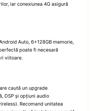
rilor, iar conexiunea 4G asigură
y/Android Auto, 6+128GB memorie,
 perfectă poate fi necesară
i viitoare.
care caută un upgrade
, DSP și opțiuni audio
wireless). Recomand unitatea