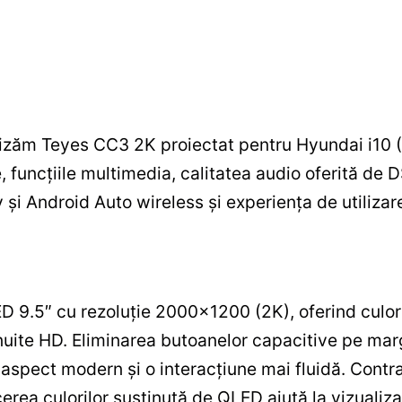
alizăm Teyes CC3 2K proiectat pentru Hyundai i1
funcțiile multimedia, calitatea audio oferită de D
i Android Auto wireless și experiența de utilizare 
9.5″ cu rezoluție 2000×1200 (2K), oferind culori 
nuite HD. Eliminarea butoanelor capacitive pe marg
aspect modern și o interacțiune mai fluidă. Contra
erea culorilor susținută de QLED ajută la vizualiza