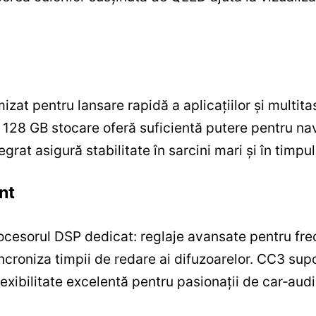
izat pentru lansare rapidă a aplicațiilor și multit
28 GB stocare oferă suficientă putere pentru navig
rat asigură stabilitate în sarcini mari și în timpul 
nt
ocesorul DSP dedicat: reglaje avansate pentru frec
ncroniza timpii de redare ai difuzoarelor. CC3 supor
 flexibilitate excelentă pentru pasionații de car‑aud