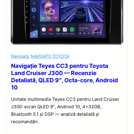
Navigatii
,
NAVIGATII TOYOTA
Navigație Teyes CC3 pentru Toyota
Land Cruiser J300 — Recenzie
Detaliată, QLED 9″, Octa-core, Android
10
Unitate multimedia Teyes CC3 pentru Land Cruiser
J300: ecran QLED 9″, Android 10, 4+32GB,
Bluetooth 5.1 și DSP — analiză detaliată și
recomandări.