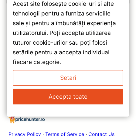
Acest site folosește cookie-uri și alte
tehnologii pentru a furniza serviciile
sale și pentru a îmbunătăți experiența
«
utilizatorului. Poți accepta utilizarea
Navigatie Auto Teyes CC3L
tuturor cookie-urilor sau poți folosi
pentru SsangYong Tivoli (2015-
setările pentru a accepta individual
2019) 4+32GB 9″ IPS —
»
fiecare categorie.
Recenzie Detaliată, Testare &
Navigație Teyes CC3 2K pentru
Recomandări
Hyundai i10 (2019-2023) —
Setari
Recenzie Detaliată, Testare &
Recomandări
Accepta toate
Privacy Policy
·
Terms of Service
·
Contact Us