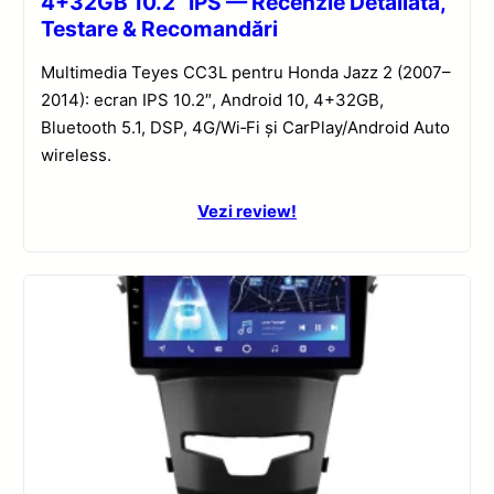
4+32GB 10.2” IPS — Recenzie Detaliată,
Testare & Recomandări
Multimedia Teyes CC3L pentru Honda Jazz 2 (2007–
2014): ecran IPS 10.2″, Android 10, 4+32GB,
Bluetooth 5.1, DSP, 4G/Wi‑Fi și CarPlay/Android Auto
wireless.
Vezi review!