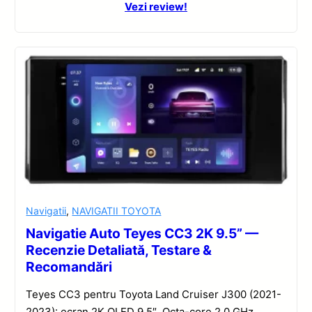
Vezi review!
Navigatii
,
NAVIGATII TOYOTA
Navigatie Auto Teyes CC3 2K 9.5” —
Recenzie Detaliată, Testare &
Recomandări
Teyes CC3 pentru Toyota Land Cruiser J300 (2021-
2023): ecran 2K QLED 9.5″, Octa-core 2.0 GHz,