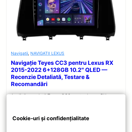
Navigatii
,
NAVIGATII LEXUS
Navigație Teyes CC3 pentru Lexus RX
2015-2022 6+128GB 10.2″ QLED —
Recenzie Detaliată, Testare &
Recomandări
Analiză completă Teyes CC3 pentru Lexus RX:
Android 10, Octa-core 1.8GHz, 6+128GB, ecran QLED
10.2″, DSP audio și conectivitate 4G/Wi‑Fi.
Cookie-uri și confidențialitate
Vezi review!