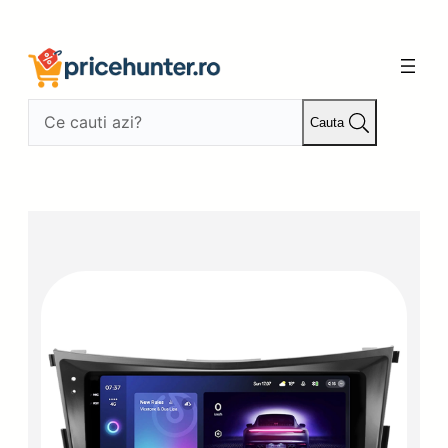
Sari
la
conținut
Cauta