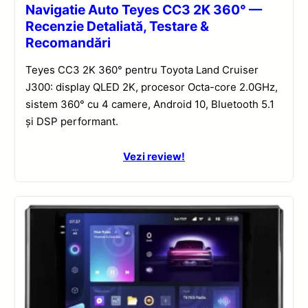
Navigatie Auto Teyes CC3 2K 360° —
Recenzie Detaliată, Testare &
Recomandări
Teyes CC3 2K 360° pentru Toyota Land Cruiser
J300: display QLED 2K, procesor Octa-core 2.0GHz,
sistem 360° cu 4 camere, Android 10, Bluetooth 5.1
și DSP performant.
Vezi review!