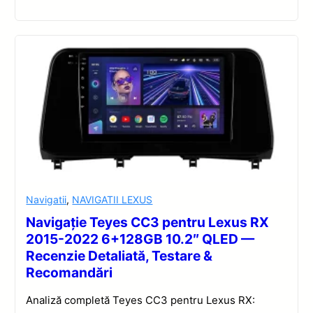
Navigatii
,
NAVIGATII LEXUS
Navigație Teyes CC3 pentru Lexus RX
2015-2022 6+128GB 10.2″ QLED —
Recenzie Detaliată, Testare &
Recomandări
Analiză completă Teyes CC3 pentru Lexus RX: