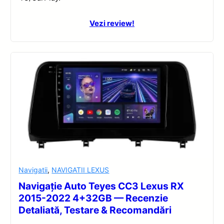
Vezi review!
Navigatii
,
NAVIGATII LEXUS
Navigație Auto Teyes CC3 Lexus RX
2015-2022 4+32GB — Recenzie
Detaliată, Testare & Recomandări