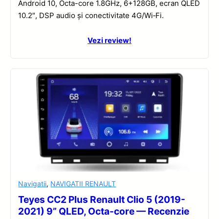
Android 10, Octa-core 1.8GHz, 6+128GB, ecran QLED
10.2″, DSP audio și conectivitate 4G/Wi‑Fi.
Vezi review!
Navigatii
,
NAVIGATII RENAULT
Teyes CC2 Plus Renault Clio 5 (2019-
2021) 9” QLED, Octa-core — Recenzie