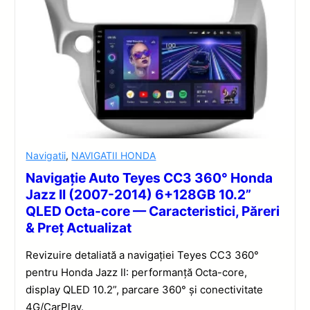
Navigatii
,
NAVIGATII HONDA
Navigație Auto Teyes CC3 360° Honda
Jazz II (2007-2014) 6+128GB 10.2”
QLED Octa-core — Caracteristici, Păreri
& Preț Actualizat
Revizuire detaliată a navigației Teyes CC3 360°
pentru Honda Jazz II: performanță Octa-core,
display QLED 10.2”, parcare 360° și conectivitate
4G/CarPlay.