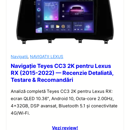
Navigatii
,
NAVIGATII LEXUS
Navigație Teyes CC3 2K pentru Lexus
RX (2015-2022) — Recenzie Detaliată,
Testare & Recomandări
Analiză completă Teyes CC3 2K pentru Lexus RX:
ecran QLED 10.36″, Android 10, Octa-core 2.0GHz,
4+32GB, DSP avansat, Bluetooth 5.1 și conectivitate
4G/Wi‑Fi.
Vezi review!