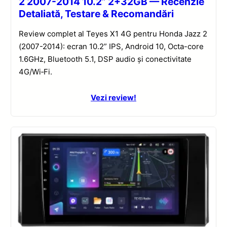
2 2007-2014 10.2” 2+32GB — Recenzie
Detaliată, Testare & Recomandări
Review complet al Teyes X1 4G pentru Honda Jazz 2
(2007-2014): ecran 10.2” IPS, Android 10, Octa-core
1.6GHz, Bluetooth 5.1, DSP audio și conectivitate
4G/Wi‑Fi.
Vezi review!