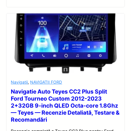
Navigatii
,
NAVIGATII FORD
Navigatie Auto Teyes CC2 Plus Split
Ford Tourneo Custom 2012-2023
2+32GB 9-inch QLED Octa-core 1.8Ghz
— Teyes — Recenzie Detaliată, Testare &
Recomandări