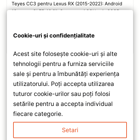
Teyes CC3 pentru Lexus RX (2015-2022): Android
10, ecran QLED 10.2″, Octa-core 1.8GHz, 4+32GB,
DSP și conectivitate wireless pentru o experiență
multimedia completă.
Cookie-uri și confidențialitate
Vezi review!
Acest site folosește cookie-uri și alte
tehnologii pentru a furniza serviciile
sale și pentru a îmbunătăți experiența
«
utilizatorului. Poți accepta utilizarea
Navigație Auto Teyes CC3 2K
tuturor cookie-urilor sau poți folosi
Ford EcoSport 2014-2023
setările pentru a accepta individual
4+32GB 9.5″ QLED Octa-core
»
fiecare categorie.
2GHz, Android 4G Bluetooth 5.1
Navigatie Auto Teyes CC2 Plus
DSP — Caracteristici, Păreri &
Ford Focus 1998-2005 4+64GB
Setari
Preț Actualizat
9 inch QLED — Recenzie