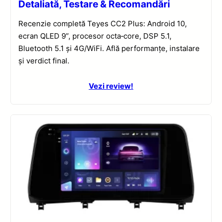
Detaliată, Testare & Recomandări
Recenzie completă Teyes CC2 Plus: Android 10,
ecran QLED 9”, procesor octa‑core, DSP 5.1,
Bluetooth 5.1 și 4G/WiFi. Află performanțe, instalare
și verdict final.
Vezi review!