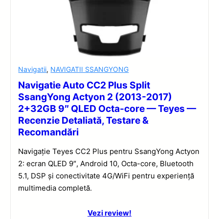
Navigatii
,
NAVIGATII SSANGYONG
Navigatie Auto CC2 Plus Split
SsangYong Actyon 2 (2013-2017)
2+32GB 9″ QLED Octa-core — Teyes —
Recenzie Detaliată, Testare &
Recomandări
Navigație Teyes CC2 Plus pentru SsangYong Actyon
2: ecran QLED 9″, Android 10, Octa-core, Bluetooth
5.1, DSP și conectivitate 4G/WiFi pentru experiență
multimedia completă.
Vezi review!