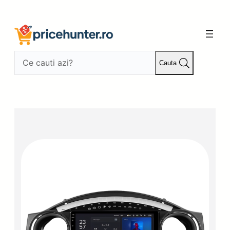
Sari
la
conținut
Cauta