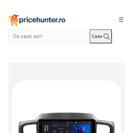
Sari
la
conținut
Cauta