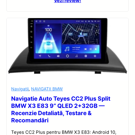
Vezi review!
Navigatii
,
NAVIGATII BMW
Navigatie Auto Teyes CC2 Plus Split
BMW X3 E83 9” QLED 2+32GB —
Recenzie Detaliată, Testare &
Recomandări
Teyes CC2 Plus pentru BMW X3 E83: Android 10,