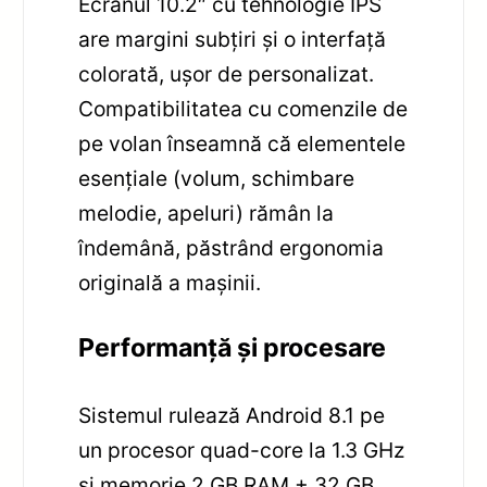
Ecranul 10.2″ cu tehnologie IPS
are margini subțiri și o interfață
colorată, ușor de personalizat.
Compatibilitatea cu comenzile de
pe volan înseamnă că elementele
esențiale (volum, schimbare
melodie, apeluri) rămân la
îndemână, păstrând ergonomia
originală a mașinii.
Performanță și procesare
Sistemul rulează Android 8.1 pe
un procesor quad-core la 1.3 GHz
și memorie 2 GB RAM + 32 GB