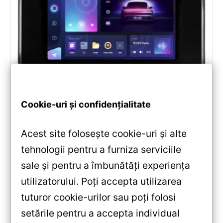
Navigatii
,
NAVIGATII TOYOTA
Navigatie Auto Teyes CC3 2K 360° —
Cookie-uri și confidențialitate
Recenzie Detaliată, Testare &
Recomandări
Acest site folosește cookie-uri și alte
Teyes CC3 2K 360° pentru Toyota Land Cruiser
tehnologii pentru a furniza serviciile
J300: display QLED 2K, procesor Octa-core 2.0GHz,
sale și pentru a îmbunătăți experiența
sistem 360° cu 4 camere, Android 10, Bluetooth 5.1
utilizatorului. Poți accepta utilizarea
și DSP performant.
tuturor cookie-urilor sau poți folosi
Vezi review!
setările pentru a accepta individual