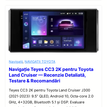
Navigatii
,
NAVIGATII TOYOTA
Navigație Teyes CC3 2K pentru Toyota
Land Cruiser — Recenzie Detaliată,
Testare & Recomandări
Teyes CC3 2K pentru Toyota Land Cruiser J300
(2021-2023): 9.5” QLED, Android 10, Octa-core 2.0
GHz, 4+32GB, Bluetooth 5.1 și DSP. Evaluare