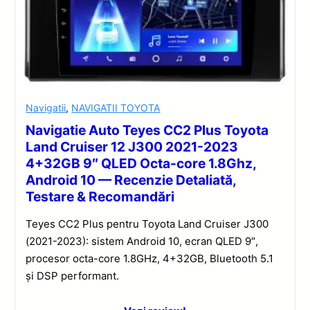
Navigatii
,
NAVIGATII TOYOTA
Navigatie Auto Teyes CC2 Plus Toyota
Land Cruiser 12 J300 2021-2023
4+32GB 9″ QLED Octa-core 1.8Ghz,
Android 10 — Recenzie Detaliată,
Testare & Recomandări
Teyes CC2 Plus pentru Toyota Land Cruiser J300
(2021-2023): sistem Android 10, ecran QLED 9″,
procesor octa-core 1.8GHz, 4+32GB, Bluetooth 5.1
și DSP performant.