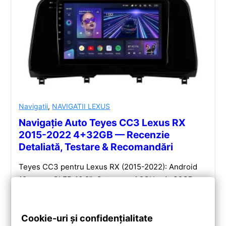
Navigatii
,
NAVIGATII LEXUS
Navigație Auto Teyes CC3 Lexus RX
2015-2022 4+32GB — Recenzie
Detaliată, Testare & Recomandări
Teyes CC3 pentru Lexus RX (2015-2022): Android
10, ecran QLED 10.2″, Octa-core 1.8GHz, 4+32GB,
DSP și conectivitate wireless pentru o experiență
multimedia completă.
Cookie-uri și confidențialitate