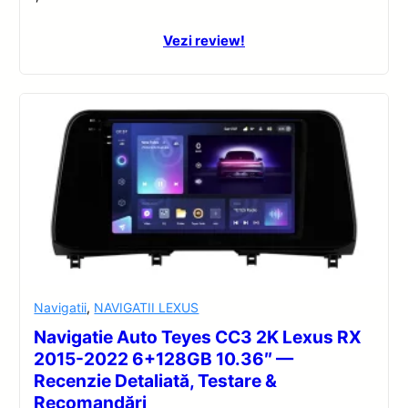
Vezi review!
Navigatii
,
NAVIGATII LEXUS
Navigatie Auto Teyes CC3 2K Lexus RX
2015-2022 6+128GB 10.36″ —
Recenzie Detaliată, Testare &
Recomandări