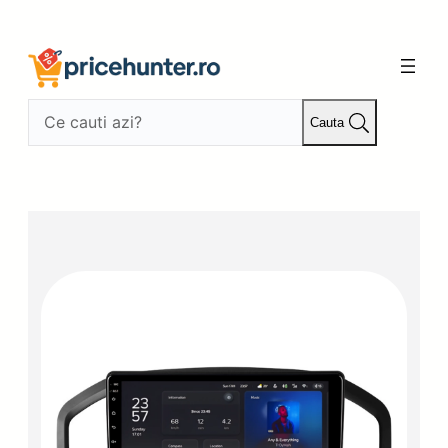
Sari
la
conținut
Cauta