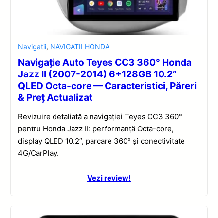
Navigatii
,
NAVIGATII HONDA
Navigație Auto Teyes CC3 360° Honda
Jazz II (2007-2014) 6+128GB 10.2”
QLED Octa-core — Caracteristici, Păreri
& Preț Actualizat
Revizuire detaliată a navigației Teyes CC3 360°
pentru Honda Jazz II: performanță Octa-core,
display QLED 10.2”, parcare 360° și conectivitate
4G/CarPlay.
Vezi review!