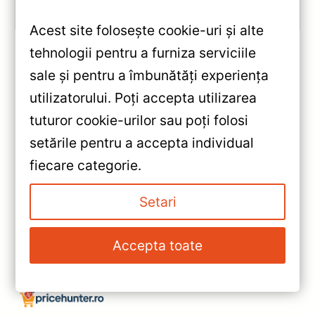
Vezi review!
Acest site folosește cookie-uri și alte
tehnologii pentru a furniza serviciile
sale și pentru a îmbunătăți experiența
«
utilizatorului. Poți accepta utilizarea
Navigatie Auto Teyes CC3 2K
tuturor cookie-urilor sau poți folosi
pentru Volkswagen New Beetle
setările pentru a accepta individual
1998-2010 — Recenzie
»
fiecare categorie.
Detaliată, Testare &
Navigatie Auto Teyes CC3 360°
Recomandări
9″ QLED 6+128GB —
Setari
Caracteristici, Păreri & Preț
Actualizat
Accepta toate