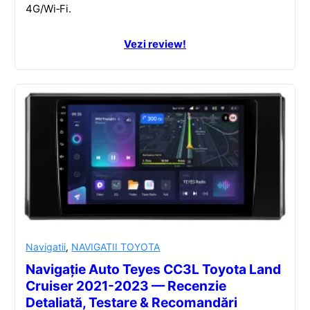
4G/Wi‑Fi.
Vezi review!
Navigatii
,
NAVIGATII TOYOTA
Navigație Auto Teyes CC3L Toyota Land
Cruiser 2021-2023 — Recenzie
Detaliată, Testare & Recomandări