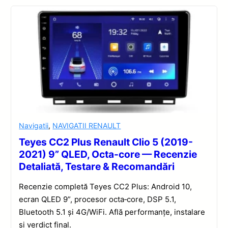
Navigatii
,
NAVIGATII RENAULT
Teyes CC2 Plus Renault Clio 5 (2019-
2021) 9” QLED, Octa-core — Recenzie
Detaliată, Testare & Recomandări
Recenzie completă Teyes CC2 Plus: Android 10,
ecran QLED 9”, procesor octa‑core, DSP 5.1,
Bluetooth 5.1 și 4G/WiFi. Află performanțe, instalare
și verdict final.