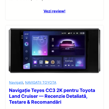
Vezi review!
Navigatii
,
NAVIGATII TOYOTA
Navigație Teyes CC3 2K pentru Toyota
Land Cruiser — Recenzie Detaliată,
Testare & Recomandări