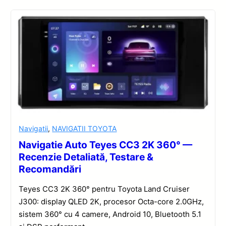
Navigatii
,
NAVIGATII TOYOTA
Navigatie Auto Teyes CC3 2K 360° —
Recenzie Detaliată, Testare &
Recomandări
Teyes CC3 2K 360° pentru Toyota Land Cruiser
J300: display QLED 2K, procesor Octa-core 2.0GHz,
sistem 360° cu 4 camere, Android 10, Bluetooth 5.1