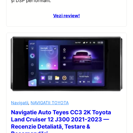
și DSP performant.
Vezi review!
Navigatii
,
NAVIGATII TOYOTA
Navigatie Auto Teyes CC3 2K Toyota
Land Cruiser 12 J300 2021-2023 —
Recenzie Detaliată, Testare &