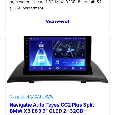
procesor octa-core 1.8GHz, 4+32GB, Bluetooth 5.1
și DSP performant.
Vezi review!
Navigatii
,
NAVIGATII BMW
Navigatie Auto Teyes CC2 Plus Split
BMW X3 E83 9” QLED 2+32GB —