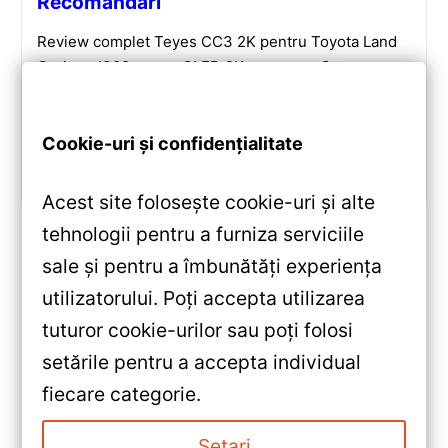
Recomandări
Review complet Teyes CC3 2K pentru Toyota Land
Cruiser J300: ecran QLED 2K, procesor Octa-core
2.0 GHz, Android 10, Bluetooth 5.1, DSP și
CarPlay/Android Auto wireless.
Cookie-uri și confidențialitate
Vezi review!
Acest site folosește cookie-uri și alte
tehnologii pentru a furniza serviciile
sale și pentru a îmbunătăți experiența
«
utilizatorului. Poți accepta utilizarea
Navigatie Auto Teyes X1 4G
tuturor cookie-urilor sau poți folosi
Volkswagen New Beetle 1998-
setările pentru a accepta individual
2010 2+32GB 9′ IPS Octa-core
»
fiecare categorie.
— Caracteristici, Păreri & Preț
Navigație Auto Teyes X1 9”
Actualizat
2+32GB pentru Opel Insignia —
Setari