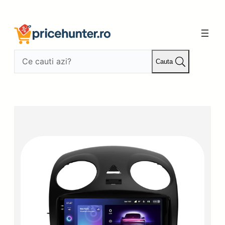
Sari
la
conținut
Cauta