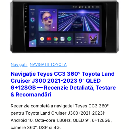
Navigatii
,
NAVIGATII TOYOTA
Navigație Teyes CC3 360° Toyota Land
Cruiser J300 2021-2023 9” QLED
6+128GB — Recenzie Detaliată, Testare
& Recomandări
Recenzie completă a navigației Teyes CC3 360°
pentru Toyota Land Cruiser J300 (2021-2023):
Android 10, Octa-core 1.8GHz, QLED 9″, 6+128GB,
camere 360°, DSP și 4G.