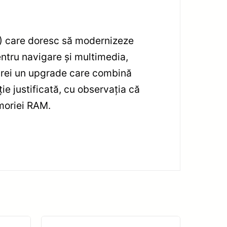
6) care doresc să modernizeze
ntru navigare și multimedia,
ă vrei un upgrade care combină
ție justificată, cu observația că
emoriei RAM.