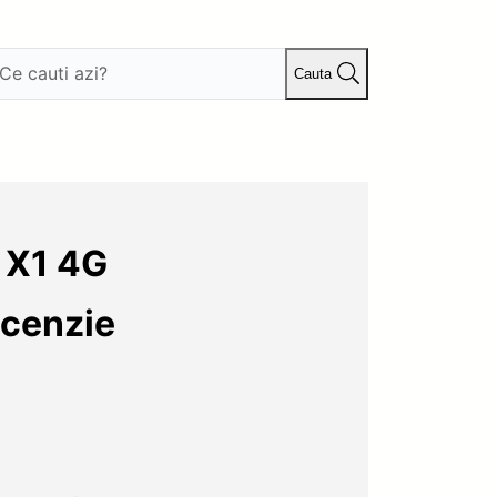
Cauta
 X1 4G
cenzie