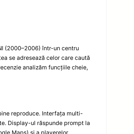
NI (2000–2006) într-un centru
tea se adresează celor care caută
recenzie analizăm funcțiile cheie,
bine reproduce. Interfața multi-
pte. Display-ul răspunde prompt la
oogle Maps) și a playerelor