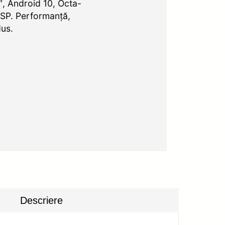
, Android 10, Octa-
DSP. Performanță,
dus.
Descriere