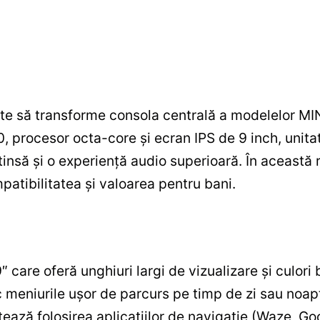
te să transforme consola centrală a modelelor MI
 procesor octa-core și ecran IPS de 9 inch, unita
tinsă și o experiență audio superioară. În această 
patibilitatea și valoarea pentru bani.
 care oferă unghiuri largi de vizualizare și culori 
ac meniurile ușor de parcurs pe timp de zi sau noa
itează folosirea aplicațiilor de navigație (Waze, G