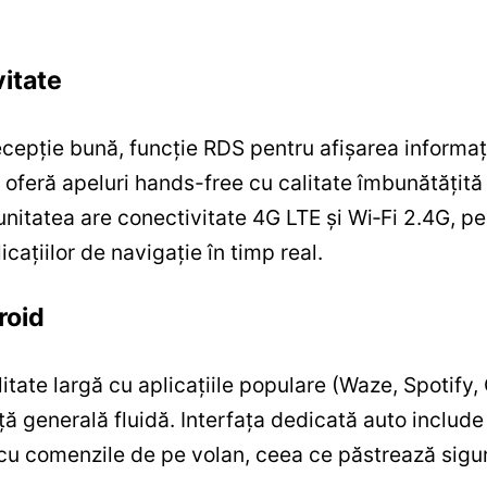
vitate
pție bună, funcție RDS pentru afișarea informațiil
 oferă apeluri hands-free cu calitate îmbunătățită 
, unitatea are conectivitate 4G LTE și Wi‑Fi 2.4G, pe
icațiilor de navigație în timp real.
roid
itate largă cu aplicațiile populare (Waze, Spotify
ă generală fluidă. Interfața dedicată auto include 
e cu comenzile de pe volan, ceea ce păstrează sigur