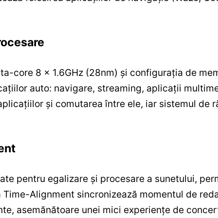
rocesare
ta-core 8 x 1.6GHz (28nm) și configurația de m
cațiilor auto: navigare, streaming, aplicații multim
icațiilor și comutarea între ele, iar sistemul de ră
ent
ate pentru egalizare și procesare a sunetului, per
ția Time-Alignment sincronizează momentul de redar
nte, asemănătoare unei mici experiențe de concert