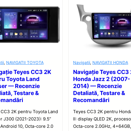
tii
,
NAVIGATII TOYOTA
Navigatii
,
NAVIGATII HONDA
gație Teyes CC3 2K
Navigație Teyes CC3
ru Toyota Land
Honda Jazz 2 (2007-
ser — Recenzie
2014) — Recenzie
iată, Testare &
Detaliată, Testare &
omandări
Recomandări
 CC3 2K pentru Toyota Land
Teyes CC3 2K pentru Hond
r J300 (2021-2023): 9.5”
II: display QLED 2K, proceso
Android 10, Octa-core 2.0
Octa-core 2.0GHz, 4+64GB