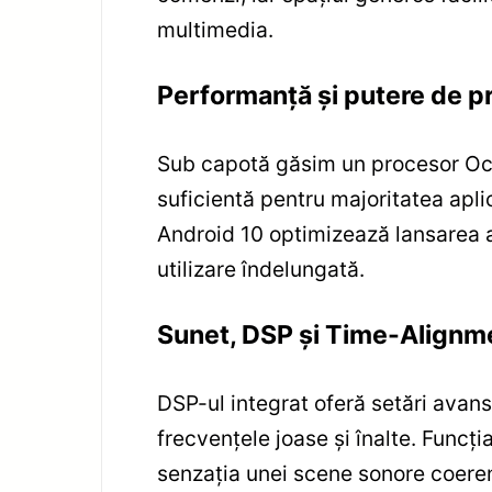
multimedia.
Performanță și putere de p
Sub capotă găsim un procesor Oc
suficientă pentru majoritatea apli
Android 10 optimizează lansarea apl
utilizare îndelungată.
Sunet, DSP și Time-Alignm
DSP-ul integrat oferă setări avans
frecvențele joase și înalte. Func
senzația unei scene sonore coere