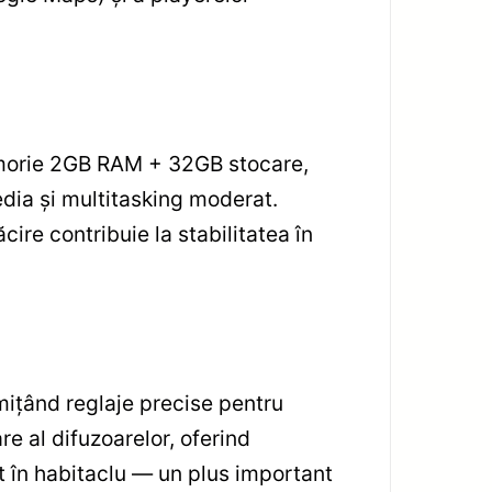
emorie 2GB RAM + 32GB stocare,
edia și multitasking moderat.
cire contribuie la stabilitatea în
mițând reglaje precise pentru
e al difuzoarelor, oferind
 în habitaclu — un plus important