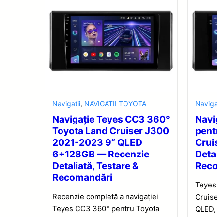
Navigatii
,
NAVIGATII TOYOTA
Naviga
Navigație Teyes CC3 360°
Navi
Toyota Land Cruiser J300
pent
2021-2023 9” QLED
Crui
6+128GB — Recenzie
Detal
Detaliată, Testare &
Rec
Recomandări
Teyes
Recenzie completă a navigației
Cruise
Teyes CC3 360° pentru Toyota
QLED, 