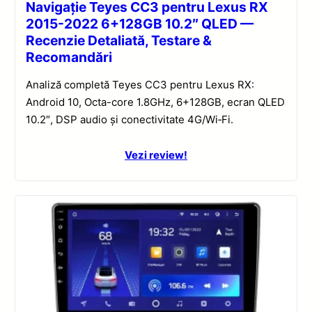
Navigație Teyes CC3 pentru Lexus RX
2015-2022 6+128GB 10.2″ QLED —
Recenzie Detaliată, Testare &
Recomandări
Analiză completă Teyes CC3 pentru Lexus RX:
Android 10, Octa-core 1.8GHz, 6+128GB, ecran QLED
10.2″, DSP audio și conectivitate 4G/Wi‑Fi.
Vezi review!