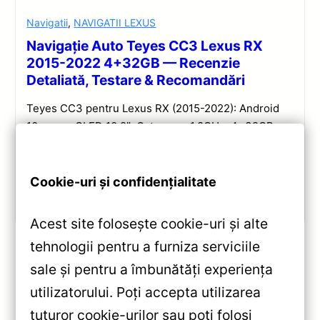
Navigatii
,
NAVIGATII LEXUS
Navigație Auto Teyes CC3 Lexus RX
2015-2022 4+32GB — Recenzie
Detaliată, Testare & Recomandări
Teyes CC3 pentru Lexus RX (2015-2022): Android
10, ecran QLED 10.2″, Octa-core 1.8GHz, 4+32GB,
DSP și conectivitate wireless pentru o experiență
multimedia completă.
Cookie-uri și confidențialitate
Vezi review!
Acest site folosește cookie-uri și alte
tehnologii pentru a furniza serviciile
sale și pentru a îmbunătăți experiența
«
utilizatorului. Poți accepta utilizarea
Navigație Auto Teyes CC3L
tuturor cookie-urilor sau poți folosi