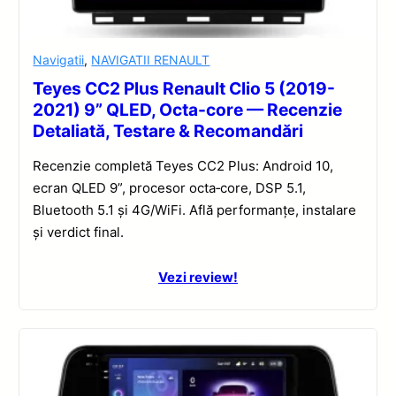
Navigatii
,
NAVIGATII RENAULT
Teyes CC2 Plus Renault Clio 5 (2019-
2021) 9” QLED, Octa-core — Recenzie
Detaliată, Testare & Recomandări
Recenzie completă Teyes CC2 Plus: Android 10,
ecran QLED 9”, procesor octa‑core, DSP 5.1,
Bluetooth 5.1 și 4G/WiFi. Află performanțe, instalare
și verdict final.
Vezi review!