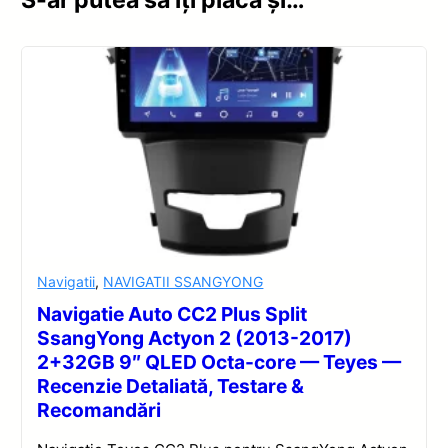
S-ar putea să îți placă și…
Navigatii
,
NAVIGATII SSANGYONG
Navigatie Auto CC2 Plus Split
SsangYong Actyon 2 (2013-2017)
2+32GB 9″ QLED Octa-core — Teyes —
Recenzie Detaliată, Testare &
Recomandări