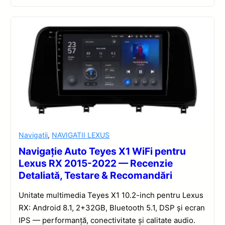
Navigatii
,
NAVIGATII LEXUS
Navigație Auto Teyes X1 WiFi pentru
Lexus RX 2015-2022 — Recenzie
Detaliată, Testare & Recomandări
Unitate multimedia Teyes X1 10.2-inch pentru Lexus
RX: Android 8.1, 2+32GB, Bluetooth 5.1, DSP și ecran
IPS — performanță, conectivitate și calitate audio.