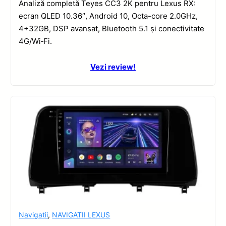
Analiză completă Teyes CC3 2K pentru Lexus RX:
ecran QLED 10.36″, Android 10, Octa-core 2.0GHz,
4+32GB, DSP avansat, Bluetooth 5.1 și conectivitate
4G/Wi‑Fi.
Vezi review!
Navigatii
,
NAVIGATII LEXUS