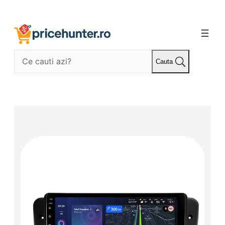
Sari
la
conținut
Cauta