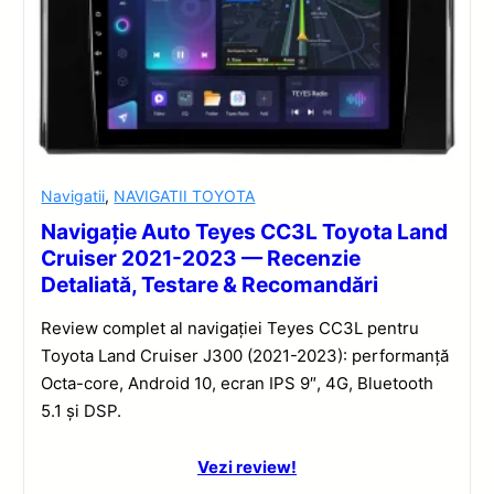
Navigatii
,
NAVIGATII TOYOTA
Navigație Auto Teyes CC3L Toyota Land
Cruiser 2021-2023 — Recenzie
Detaliată, Testare & Recomandări
Review complet al navigației Teyes CC3L pentru
Toyota Land Cruiser J300 (2021-2023): performanță
Octa-core, Android 10, ecran IPS 9″, 4G, Bluetooth
5.1 și DSP.
Vezi review!