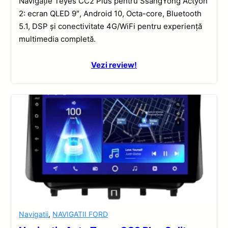
Navigație Teyes CC2 Plus pentru SsangYong Actyon
2: ecran QLED 9″, Android 10, Octa-core, Bluetooth
5.1, DSP și conectivitate 4G/WiFi pentru experiență
multimedia completă.
Vezi review!
Navigatii
,
NAVIGATII FORD