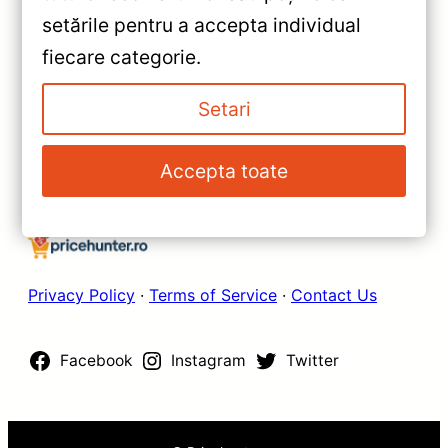
WiFi Suzuki Swift 5 (2016-
setările pentru a accepta individual
2020) 9″ IPS, 2+32GB —
»
fiecare categorie.
Recenzie Detaliată, Testare &
Navigaţie Auto Teyes CC3L 9″
Recomandări
2+32GB pentru Renault Kadjar
Setari
— Recenzie Detaliată, Testare &
Recomandări
Accepta toate
Privacy Policy
·
Terms of Service
·
Contact Us
Facebook
Instagram
Twitter