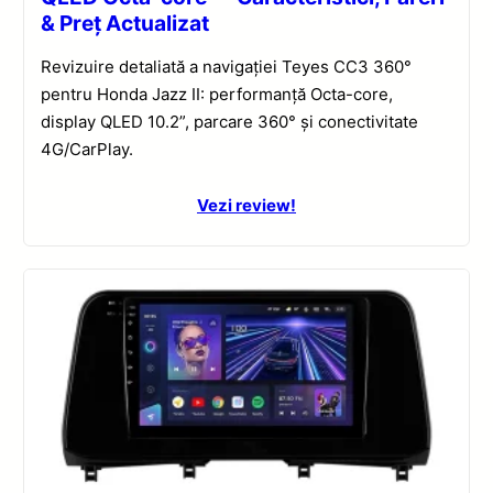
& Preț Actualizat
Revizuire detaliată a navigației Teyes CC3 360°
pentru Honda Jazz II: performanță Octa-core,
display QLED 10.2”, parcare 360° și conectivitate
4G/CarPlay.
Vezi review!