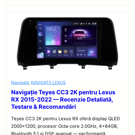
Navigatii
,
NAVIGATII LEXUS
Navigație Teyes CC3 2K pentru Lexus
RX 2015-2022 — Recenzie Detaliată,
Testare & Recomandări
Teyes CC3 2K pentru Lexus RX oferă display QLED
2000×1200, procesor Octa-core 2.0GHz, 4+64GB,
Bluetooth 5.1 și DSP avansat — performanță,