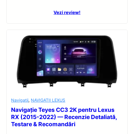
Vezi review!
Navigatii
,
NAVIGATII LEXUS
Navigație Teyes CC3 2K pentru Lexus
RX (2015-2022) — Recenzie Detaliată,
Testare & Recomandări