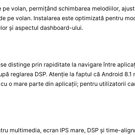
pe volan, permiţând schimbarea melodiilor, ajust
e de pe volan. Instalarea este optimizată pentru m
lor şi aspectul dashboard-ului.
e distinge prin rapiditate la navigare între aplicaţi
după reglarea DSP. Atenţie la faptul că Android 8.
u o mare parte din aplicaţii; pentru utilizatorii ca
tru multimedia, ecran IPS mare, DSP şi time-alignm