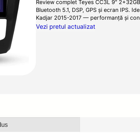
Review complet Teyes CC3L 9″ 2+32GB: 
Bluetooth 5.1, DSP, GPS şi ecran IPS. Ide
Kadjar 2015-2017 — performanţă şi conec
Vezi pretul actualizat
dus