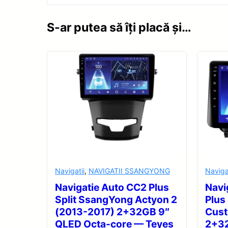
S-ar putea să îți placă și…
Navigatii
,
NAVIGATII SSANGYONG
Naviga
Navigatie Auto CC2 Plus
Navi
Split SsangYong Actyon 2
Plus
(2013-2017) 2+32GB 9″
Cus
QLED Octa-core — Teyes
2+32