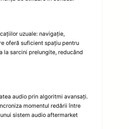
aţiilor uzuale: navigaţie,
 oferă suficient spaţiu pentru
tea la sarcini prelungite, reducând
atea audio prin algoritmi avansaţi.
incroniza momentul redării între
l unui sistem audio aftermarket