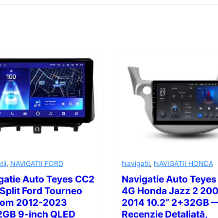
tii
,
NAVIGATII FORD
Navigatii
,
NAVIGATII HONDA
gatie Auto Teyes CC2
Navigatie Auto Teyes
 Split Ford Tourneo
4G Honda Jazz 2 20
tom 2012-2023
2014 10.2” 2+32GB 
GB 9-inch QLED
Recenzie Detaliată,