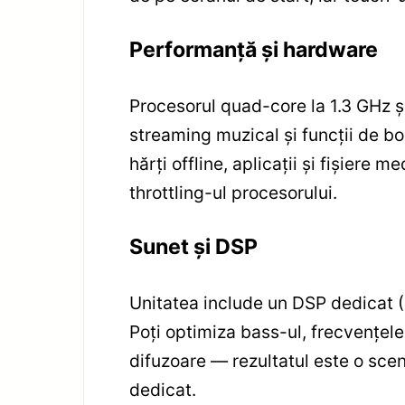
Performanţă şi hardware
Procesorul quad-core la 1.3 GHz şi
streaming muzical şi funcţii de 
hărţi offline, aplicaţii şi fişiere 
throttling-ul procesorului.
Sunet şi DSP
Unitatea include un DSP dedicat (D
Poţi optimiza bass-ul, frecvenţele
difuzoare — rezultatul este o scen
dedicat.