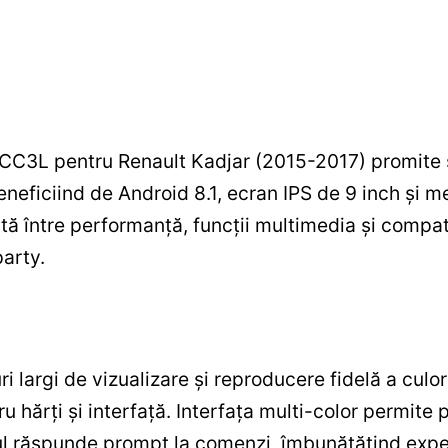
 CC3L pentru Renault Kadjar (2015-2017) promite 
neficiind de Android 8.1, ecran IPS de 9 inch şi 
ată între performanţă, funcţii multimedia şi compat
arty.
i largi de vizualizare şi reproducere fidelă a culor
ru hărţi şi interfaţă. Interfaţa multi-color permite
-ul răspunde prompt la comenzi, îmbunătăţind exper