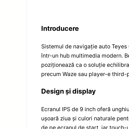
Introducere
Sistemul de navigaţie auto Teyes
într-un hub multimedia modern. Be
poziţionează ca o soluţie echilibr
precum Waze sau player-e third-p
Design şi display
Ecranul IPS de 9 inch oferă unghiur
uşoară ziua şi culori naturale pent
de pe ecranul de start, iar touch