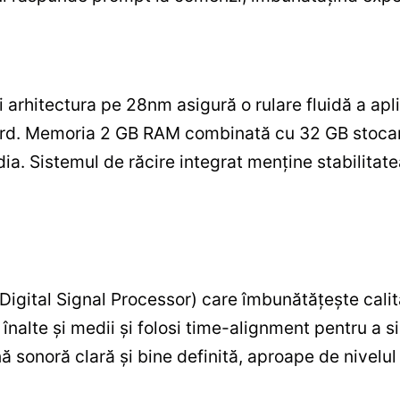
 arhitectura pe 28nm asigură o rulare fluidă a aplic
bord. Memoria 2 GB RAM combinată cu 32 GB stocare
media. Sistemul de răcire integrat menţine stabilita
igital Signal Processor) care îmbunătăţeşte calit
 înalte şi medii şi folosi time-alignment pentru a s
ă sonoră clară şi bine definită, aproape de nivelu