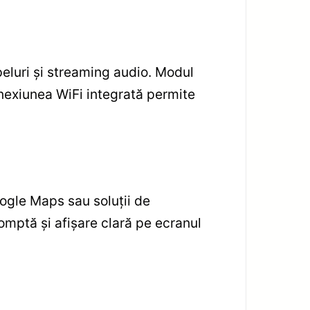
peluri şi streaming audio. Modul
onexiunea WiFi integrată permite
oogle Maps sau soluţii de
omptă şi afișare clară pe ecranul