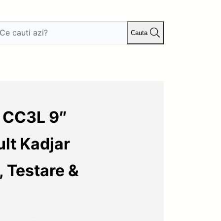
Cauta
s CC3L 9″
lt Kadjar
, Testare &