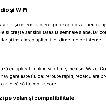
dio şi WiFi
 stabile şi un consum energetic optimizat pentru a
e şi creşte sensibilitatea la semnale slabe, iar c
or şi instalarea aplicaţiilor direct de pe internet.
ză cu aplicaţii online şi offline, inclusiv Waze, G
navigare este fluidă: reroute rapid, recalculare pr
a zilnică să fie mai uşoare.
i pe volan şi compatibilitate