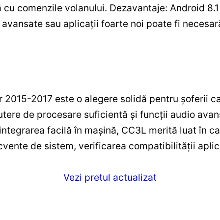
 cu comenzile volanului. Dezavantaje: Android 8.1 
i avansate sau aplicaţii foarte noi poate fi necesar
2015-2017 este o alegere solidă pentru şoferii c
ere de procesare suficientă şi funcţii audio avans
i integrarea facilă în maşină, CC3L merită luat în ca
cvente de sistem, verificarea compatibilităţii apli
Vezi pretul actualizat