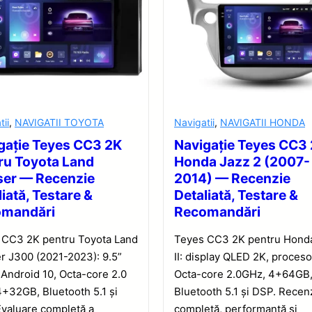
tii
,
NAVIGATII TOYOTA
Navigatii
,
NAVIGATII HONDA
gație Teyes CC3 2K
Navigație Teyes CC3
ru Toyota Land
Honda Jazz 2 (2007-
ser — Recenzie
2014) — Recenzie
iată, Testare &
Detaliată, Testare &
omandări
Recomandări
 CC3 2K pentru Toyota Land
Teyes CC3 2K pentru Hond
r J300 (2021-2023): 9.5”
II: display QLED 2K, proceso
Android 10, Octa-core 2.0
Octa-core 2.0GHz, 4+64GB
+32GB, Bluetooth 5.1 și
Bluetooth 5.1 și DSP. Recen
valuare completă a
completă, performanță și