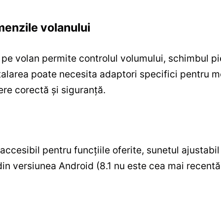
menzile volanului
pe volan permite controlul volumului, schimbul pie
nstalarea poate necesita adaptori specifici pentru
ere corectă și siguranță.
accesibil pentru funcțiile oferite, sunetul ajustab
ni din versiunea Android (8.1 nu este cea mai rece