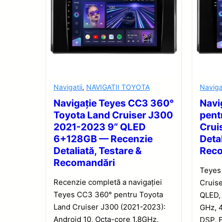
Navigatii
,
NAVIGATII TOYOTA
Naviga
Navigație Teyes CC3 360°
Navi
Toyota Land Cruiser J300
pent
2021-2023 9” QLED
Crui
6+128GB — Recenzie
Detal
Detaliată, Testare &
Rec
Recomandări
Teyes
Recenzie completă a navigației
Cruise
Teyes CC3 360° pentru Toyota
QLED, 
Land Cruiser J300 (2021-2023):
GHz, 4
Android 10, Octa-core 1.8GHz,
DSP. E