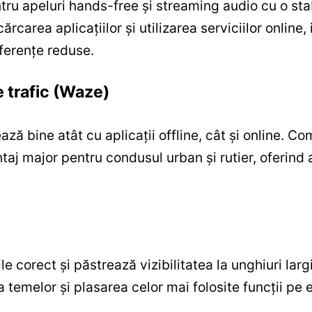
ntru apeluri hands-free și streaming audio cu o sta
rcarea aplicațiilor și utilizarea serviciilor onlin
rferențe reduse.
e trafic (Waze)
ă bine atât cu aplicații offline, cât și online. Co
taj major pentru condusul urban și rutier, oferind ac
e corect și păstrează vizibilitatea la unghiuri largi
 temelor și plasarea celor mai folosite funcții pe