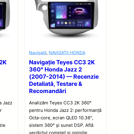
Navigatii
,
NAVIGATII HONDA
 2K
Navigație Teyes CC3 2K
360° Honda Jazz 2
(2007-2014) — Recenzie
Detaliată, Testare &
Recomandări
a Jazz
Analizăm Teyes CC3 2K 360°
r
pentru Honda Jazz 2: performanță
,
Octa-core, ecran QLED 10.36″,
zie
sistem 360° și sunet DSP. Află
verdictul complet și opiniile