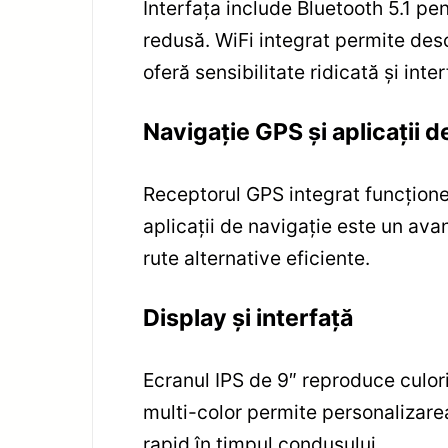
Interfața include Bluetooth 5.1 pe
redusă. WiFi integrat permite descă
oferă sensibilitate ridicată și inte
Navigație GPS și aplicații d
Receptorul GPS integrat funcționeaz
aplicații de navigație este un avan
rute alternative eficiente.
Display și interfață
Ecranul IPS de 9″ reproduce culoril
multi-color permite personalizarea
rapid în timpul condusului.