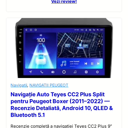
Vezi review!
Navigatii
,
NAVIGATII PEUGEOT
Navigație Auto Teyes CC2 Plus Split
pentru Peugeot Boxer (2011–2022) —
Recenzie Detaliată, Android 10, QLED &
Bluetooth 5.1
Recenzie completă a navigației Teyes CC2 Plus 9″