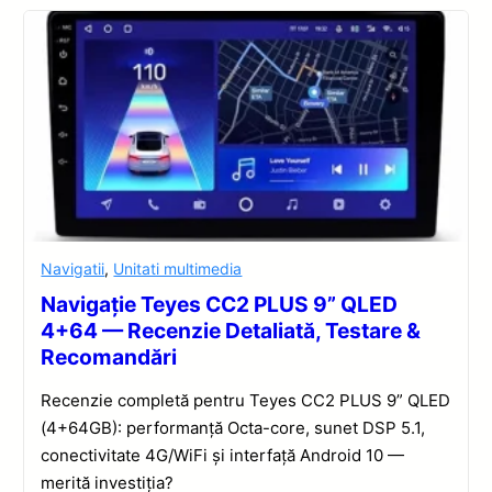
Navigatii
,
Unitati multimedia
Navigație Teyes CC2 PLUS 9” QLED
4+64 — Recenzie Detaliată, Testare &
Recomandări
Recenzie completă pentru Teyes CC2 PLUS 9” QLED
(4+64GB): performanță Octa-core, sunet DSP 5.1,
conectivitate 4G/WiFi și interfață Android 10 —
merită investiția?