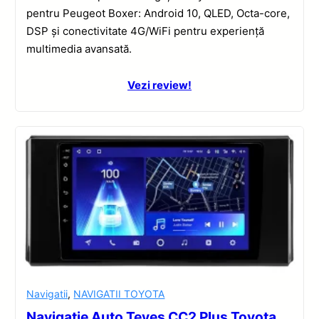
pentru Peugeot Boxer: Android 10, QLED, Octa-core,
DSP și conectivitate 4G/WiFi pentru experiență
multimedia avansată.
Vezi review!
Navigatii
,
NAVIGATII TOYOTA
Navigatie Auto Teyes CC2 Plus Toyota