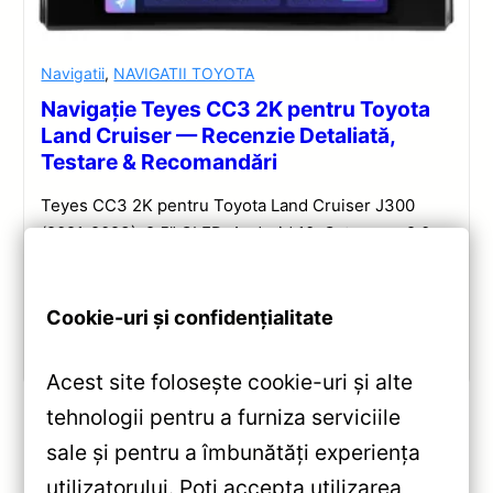
Navigatii
,
NAVIGATII TOYOTA
Navigație Teyes CC3 2K pentru Toyota
Land Cruiser — Recenzie Detaliată,
Testare & Recomandări
Teyes CC3 2K pentru Toyota Land Cruiser J300
(2021-2023): 9.5” QLED, Android 10, Octa-core 2.0
GHz, 4+32GB, Bluetooth 5.1 și DSP. Evaluare
completă a performanței și conectivității.
Cookie-uri și confidențialitate
Vezi review!
Acest site folosește cookie-uri și alte
tehnologii pentru a furniza serviciile
sale și pentru a îmbunătăți experiența
«
utilizatorului. Poți accepta utilizarea