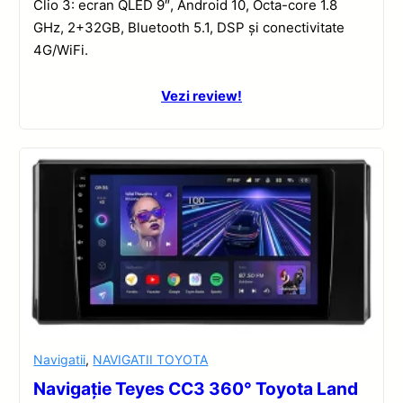
Clio 3: ecran QLED 9″, Android 10, Octa-core 1.8
GHz, 2+32GB, Bluetooth 5.1, DSP și conectivitate
4G/WiFi.
Vezi review!
Navigatii
,
NAVIGATII TOYOTA
Navigație Teyes CC3 360° Toyota Land