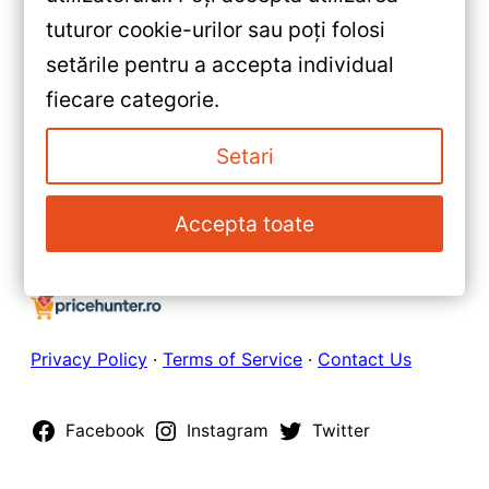
Teyes CC3L WiFi BMW Seria 3
tuturor cookie-urilor sau poți folosi
E93 (2005-2013) —
setările pentru a accepta individual
Caracteristici, Păreri & Preț
»
fiecare categorie.
Actualizat
Navigație Auto Teyes CC3L
WiFi pentru Audi A6 C5 —
Setari
Recenzie Detaliată, Testare &
Recomandări
Accepta toate
Privacy Policy
·
Terms of Service
·
Contact Us
Facebook
Instagram
Twitter