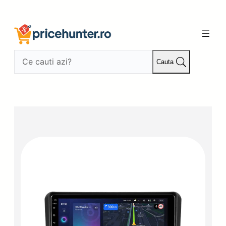
Sari
la
conținut
Cauta