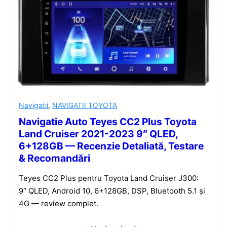
Navigatii
,
NAVIGATII TOYOTA
Navigatie Auto Teyes CC2 Plus Toyota
Land Cruiser 2021-2023 9″ QLED,
6+128GB — Recenzie Detaliată, Testare
& Recomandări
Teyes CC2 Plus pentru Toyota Land Cruiser J300:
9″ QLED, Android 10, 6+128GB, DSP, Bluetooth 5.1 și
4G — review complet.