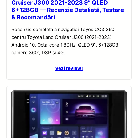
Cruiser J300 2021-2023 9” QLED
6+128GB — Recenzie Detaliată, Testare
& Recomandări
Recenzie completă a navigației Teyes CC3 360°
pentru Toyota Land Cruiser J300 (2021-2023):
Android 10, Octa-core 1.8GHz, QLED 9″, 6+128GB,
camere 360°, DSP și 4G.
Vezi review!