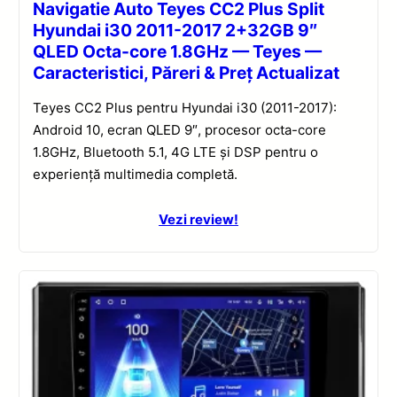
Navigatie Auto Teyes CC2 Plus Split
Hyundai i30 2011-2017 2+32GB 9″
QLED Octa-core 1.8GHz — Teyes —
Caracteristici, Păreri & Preț Actualizat
Teyes CC2 Plus pentru Hyundai i30 (2011-2017):
Android 10, ecran QLED 9″, procesor octa-core
1.8GHz, Bluetooth 5.1, 4G LTE și DSP pentru o
experiență multimedia completă.
Vezi review!