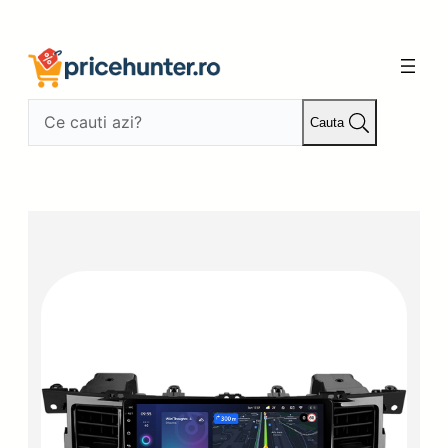
Sari
la
conținut
Cauta