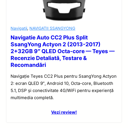
Navigatii
,
NAVIGATII SSANGYONG
Navigatie Auto CC2 Plus Split
SsangYong Actyon 2 (2013-2017)
2+32GB 9″ QLED Octa-core — Teyes —
Recenzie Detaliată, Testare &
Recomandări
Navigație Teyes CC2 Plus pentru SsangYong Actyon
2: ecran QLED 9″, Android 10, Octa-core, Bluetooth
5.1, DSP și conectivitate 4G/WiFi pentru experiență
multimedia completă.
Vezi review!