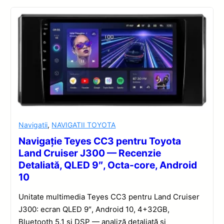
Navigatii
,
NAVIGATII TOYOTA
Navigație Teyes CC3 pentru Toyota
Land Cruiser J300 — Recenzie
Detaliată, QLED 9″, Octa-core, Android
10
Unitate multimedia Teyes CC3 pentru Land Cruiser
J300: ecran QLED 9″, Android 10, 4+32GB,
Bluetooth 5.1 și DSP — analiză detaliată și