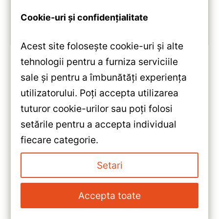
Octa-core 1.8GHz, DSP 5.1, 4G/WiFi și Bluetooth 5.1.
Cookie-uri și confidențialitate
Vezi review!
Acest site folosește cookie-uri și alte
tehnologii pentru a furniza serviciile
sale și pentru a îmbunătăți experiența
«
utilizatorului. Poți accepta utilizarea
Navigație Auto Teyes CC3L
tuturor cookie-urilor sau poți folosi
Hyundai i10 (2019-2023)
setările pentru a accepta individual
4+64GB 9″ IPS Octa-core —
»
fiecare categorie.
Recenzie Detaliată, Testare &
Navigatie Auto Teyes CC3 2K
Recomandări
Honda Civic 8 (2005-2012)
Setari
4+32GB 9.5” QLED Octa-core
— Recenzie Detaliată, Testare &
Accepta toate
Recomandări