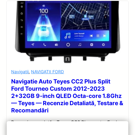
Navigatii
,
NAVIGATII FORD
Navigatie Auto Teyes CC2 Plus Split
Ford Tourneo Custom 2012-2023
2+32GB 9-inch QLED Octa-core 1.8Ghz
— Teyes — Recenzie Detaliată, Testare &
Recomandări
Recenzie completă a Teyes CC2 Plus pentru Ford
Tourneo Custom: ecran QLED 9-inch, Android 10,