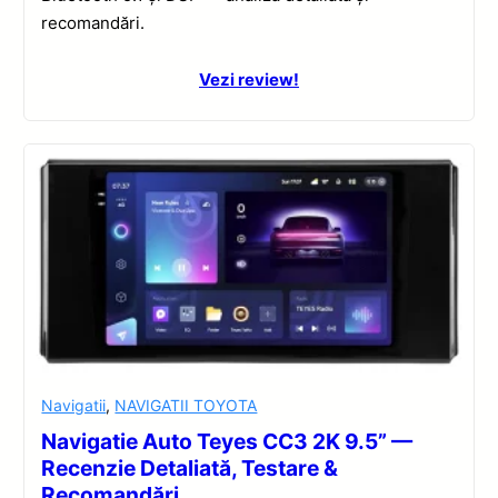
recomandări.
Vezi review!
Navigatii
,
NAVIGATII TOYOTA
Navigatie Auto Teyes CC3 2K 9.5” —
Recenzie Detaliată, Testare &
Recomandări