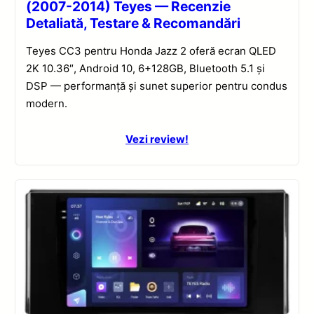
(2007-2014) Teyes — Recenzie
Detaliată, Testare & Recomandări
Teyes CC3 pentru Honda Jazz 2 oferă ecran QLED
2K 10.36″, Android 10, 6+128GB, Bluetooth 5.1 și
DSP — performanță și sunet superior pentru condus
modern.
Vezi review!