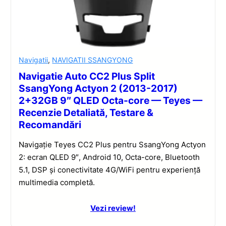
Navigatii
,
NAVIGATII SSANGYONG
Navigatie Auto CC2 Plus Split
SsangYong Actyon 2 (2013-2017)
2+32GB 9″ QLED Octa-core — Teyes —
Recenzie Detaliată, Testare &
Recomandări
Navigație Teyes CC2 Plus pentru SsangYong Actyon
2: ecran QLED 9″, Android 10, Octa-core, Bluetooth
5.1, DSP și conectivitate 4G/WiFi pentru experiență
multimedia completă.
Vezi review!