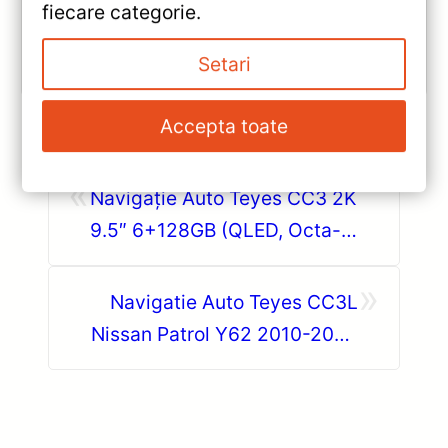
10.2″, DSP audio și conectivitate 4G/Wi‑Fi.
fiecare categorie.
Vezi review!
Setari
Accepta toate
«
Navigație Auto Teyes CC3 2K
9.5″ 6+128GB (QLED, Octa-
core) — Caracteristici, Păreri &
»
Preț Actualizat
Navigatie Auto Teyes CC3L
Nissan Patrol Y62 2010-2020
4+64GB 9″ IPS Octa-core —
Recenzie Detaliată, Testare &
Recomandări