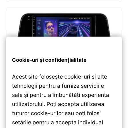
Cookie-uri și confidențialitate
Navigatii
,
NAVIGATII LEXUS
Acest site folosește cookie-uri și alte
Navigație Teyes CC3 pentru Lexus RX
tehnologii pentru a furniza serviciile
2015-2022 6+128GB 10.2″ QLED —
sale și pentru a îmbunătăți experiența
Recenzie Detaliată, Testare &
utilizatorului. Poți accepta utilizarea
Recomandări
tuturor cookie-urilor sau poți folosi
Analiză completă Teyes CC3 pentru Lexus RX:
setările pentru a accepta individual
Android 10, Octa-core 1.8GHz, 6+128GB, ecran QLED