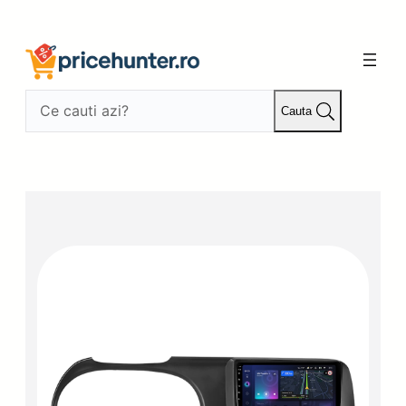
Sari
la
conținut
Cauta