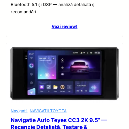
Bluetooth 5.1 și DSP — analiză detaliată și
recomandări.
Vezi review!
Navigatii
,
NAVIGATII TOYOTA
Navigatie Auto Teyes CC3 2K 9.5” —
Recenzie Detaliată, Testare &