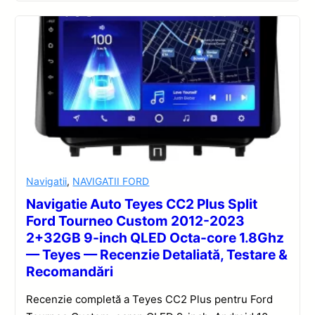
Navigatii
,
NAVIGATII FORD
Navigatie Auto Teyes CC2 Plus Split
Ford Tourneo Custom 2012-2023
2+32GB 9-inch QLED Octa-core 1.8Ghz
— Teyes — Recenzie Detaliată, Testare &
Recomandări
Recenzie completă a Teyes CC2 Plus pentru Ford