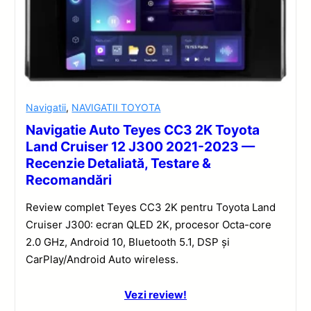
Navigatii
,
NAVIGATII TOYOTA
Navigatie Auto Teyes CC3 2K Toyota
Land Cruiser 12 J300 2021-2023 —
Recenzie Detaliată, Testare &
Recomandări
Review complet Teyes CC3 2K pentru Toyota Land
Cruiser J300: ecran QLED 2K, procesor Octa-core
2.0 GHz, Android 10, Bluetooth 5.1, DSP și
CarPlay/Android Auto wireless.
Vezi review!