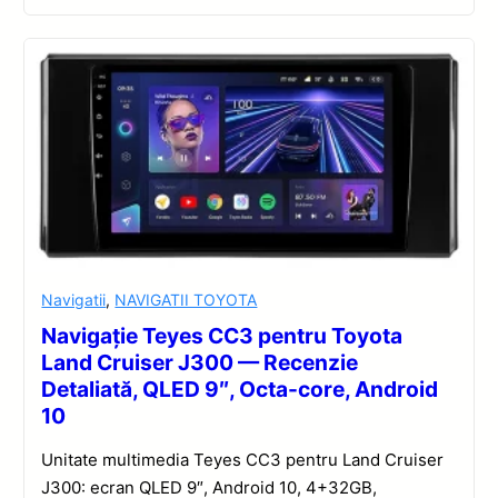
Navigatii
,
NAVIGATII TOYOTA
Navigație Teyes CC3 pentru Toyota
Land Cruiser J300 — Recenzie
Detaliată, QLED 9″, Octa-core, Android
10
Unitate multimedia Teyes CC3 pentru Land Cruiser
J300: ecran QLED 9″, Android 10, 4+32GB,