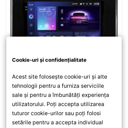
Cookie-uri și confidențialitate
Navigatii
,
NAVIGATII TOYOTA
Navigație Teyes CC3 2K pentru Toyota
Acest site folosește cookie-uri și alte
Land Cruiser — Recenzie Detaliată,
Testare & Recomandări
tehnologii pentru a furniza serviciile
sale și pentru a îmbunătăți experiența
Teyes CC3 2K pentru Toyota Land Cruiser J300
(2021-2023): 9.5” QLED, Android 10, Octa-core 2.0
utilizatorului. Poți accepta utilizarea
GHz, 4+32GB, Bluetooth 5.1 și DSP. Evaluare
tuturor cookie-urilor sau poți folosi
completă a performanței și conectivității.
setările pentru a accepta individual