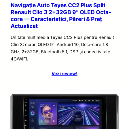
Navigație Auto Teyes CC2 Plus Split
Renault Clio 3 2+32GB 9″ QLED Octa-
core — Caracteristici, Păreri & Preț
Actualizat
Unitate multimedia Teyes CC2 Plus pentru Renault
Clio 3: ecran QLED 9″, Android 10, Octa-core 1.8
GHz, 2+32GB, Bluetooth 5.1, DSP și conectivitate
4G/WiFi.
Vezi review!