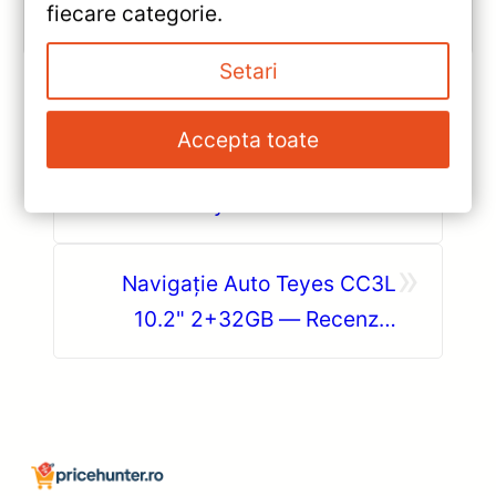
fiecare categorie.
Vezi review!
Setari
Accepta toate
«
Navigatie Auto Teyes CC3L
Porsche Cayman 2005-2012 9″
IPS 2+32GB Quad-core —
»
Caracteristici, Păreri & Preț
Navigație Auto Teyes CC3L
Actualizat
10.2" 2+32GB — Recenzie
Detaliată, Testare &
Recomandări