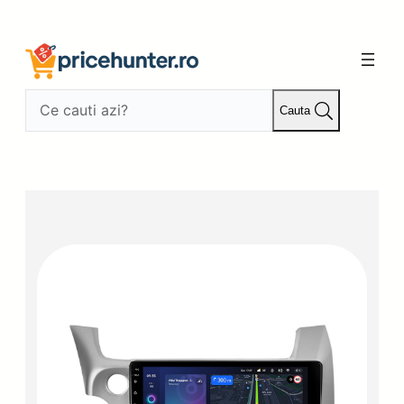
Sari
la
conținut
Cauta