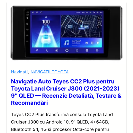
Navigatii
,
NAVIGATII TOYOTA
Navigatie Auto Teyes CC2 Plus pentru
Toyota Land Cruiser J300 (2021-2023)
9″ QLED — Recenzie Detaliată, Testare &
Recomandări
Teyes CC2 Plus transformă consola Toyota Land
Cruiser J300 cu Android 10, 9″ QLED, 4+64GB,
Bluetooth 5.1, 4G și procesor Octa-core pentru