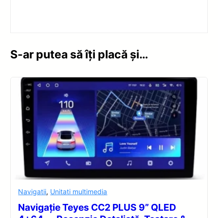
S-ar putea să îți placă și…
Navigatii
,
Unitati multimedia
Navigație Teyes CC2 PLUS 9” QLED