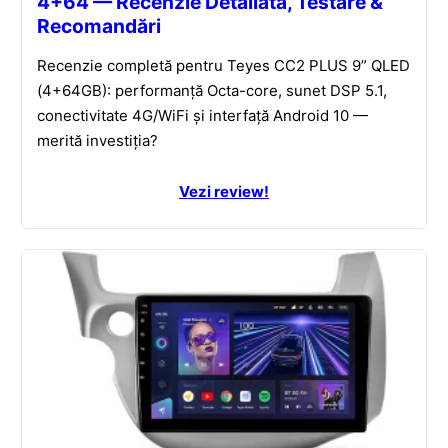
4+64 — Recenzie Detaliată, Testare &
Recomandări
Recenzie completă pentru Teyes CC2 PLUS 9” QLED
(4+64GB): performanță Octa-core, sunet DSP 5.1,
conectivitate 4G/WiFi și interfață Android 10 —
merită investiția?
Vezi review!