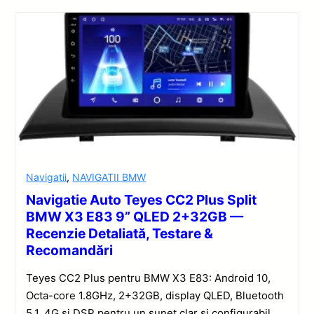
Navigatii
,
NAVIGATII BMW
Navigatie Auto Teyes CC2 Plus Split
BMW X3 E83 9” QLED 2+32GB —
Recenzie Detaliată, Testare &
Recomandări
Teyes CC2 Plus pentru BMW X3 E83: Android 10,
Octa-core 1.8GHz, 2+32GB, display QLED, Bluetooth
5.1, 4G și DSP pentru un sunet clar și configurabil.