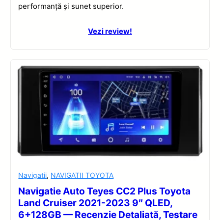
performanță și sunet superior.
Vezi review!
Navigatii
,
NAVIGATII TOYOTA
Navigatie Auto Teyes CC2 Plus Toyota
Land Cruiser 2021-2023 9″ QLED,
6+128GB — Recenzie Detaliată, Testare