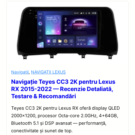
Navigatii
,
NAVIGATII LEXUS
Navigație Teyes CC3 2K pentru Lexus
RX 2015-2022 — Recenzie Detaliată,
Testare & Recomandări
Teyes CC3 2K pentru Lexus RX oferă display QLED
2000×1200, procesor Octa-core 2.0GHz, 4+64GB,
Bluetooth 5.1 și DSP avansat — performanță,
conectivitate și sunet de top.