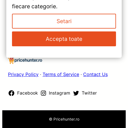
»
fiecare categorie.
Recenzie Detaliată, Testare &
Navigatie Auto Teyes CC3L
Recomandări
WiFi Chevrolet Spark M300
Setari
2+32GB 9 inch IPS — Recenzie
Detaliată, Testare &
Accepta toate
Recomandări
Privacy Policy
·
Terms of Service
·
Contact Us
Facebook
Instagram
Twitter
© Pricehunter.ro