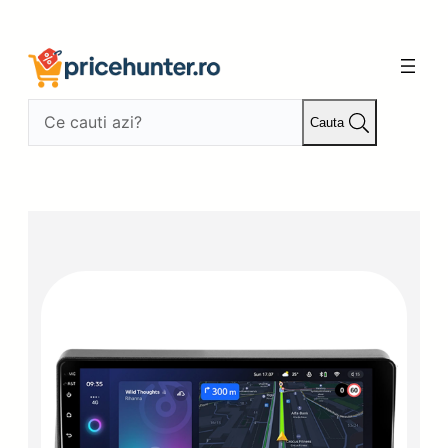
Sari
la
conținut
Cauta