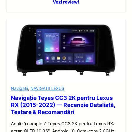
Vezi review!
Navigatii
,
NAVIGATII LEXUS
Navigație Teyes CC3 2K pentru Lexus
RX (2015-2022) — Recenzie Detaliată,
Testare & Recomandări
Analiză completă Teyes CC3 2K pentru Lexus RX:
ecran QLED 10.36″, Android 10, Octa-core 2.0GHz,