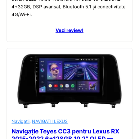
4+32GB, DSP avansat, Bluetooth 5.1 și conectivitate
4G/Wi‑Fi.
Vezi review!
Navigatii
,
NAVIGATII LEXUS
Navigație Teyes CC3 pentru Lexus RX
2015-2022 6+128GB 10.2″ QLED —