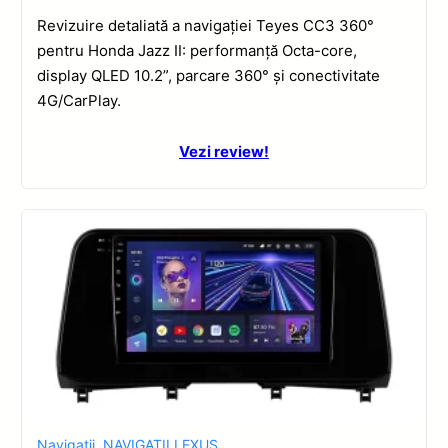
Revizuire detaliată a navigației Teyes CC3 360°
pentru Honda Jazz II: performanță Octa-core,
display QLED 10.2”, parcare 360° și conectivitate
4G/CarPlay.
Vezi review!
Navigatii
,
NAVIGATII LEXUS