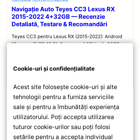
Navigație Auto Teyes CC3 Lexus RX
2015-2022 4+32GB — Recenzie
Detaliată, Testare & Recomandări
Teyes CC3 pentru Lexus RX (2015-2022): Android
10, ecran QLED 10.2″, Octa-core 1.8GHz, 4+32GB,
DSP și conectivitate wireless pentru o experiență
multimedia completă.
Cookie-uri și confidențialitate
Vezi review!
Acest site folosește cookie-uri și alte
tehnologii pentru a furniza serviciile
sale și pentru a îmbunătăți experiența
«
utilizatorului. Poți accepta utilizarea
Navigatie Auto Teyes CC3L
tuturor cookie-urilor sau poți folosi
Honda Jazz 2 (2007-2014) —
setările pentru a accepta individual
10.2″ IPS, 2+32GB, Android: