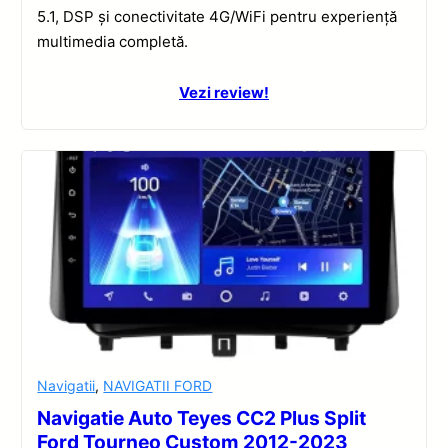
5.1, DSP și conectivitate 4G/WiFi pentru experiență
multimedia completă.
Vezi review!
Navigatii
,
NAVIGATII FORD
Navigatie Auto Teyes CC2 Plus Split
Ford Tourneo Custom 2012-2023