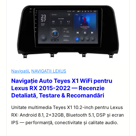
Navigatii
,
NAVIGATII LEXUS
Navigație Auto Teyes X1 WiFi pentru
Lexus RX 2015-2022 — Recenzie
Detaliată, Testare & Recomandări
Unitate multimedia Teyes X1 10.2-inch pentru Lexus
RX: Android 8.1, 2+32GB, Bluetooth 5.1, DSP și ecran
IPS — performanță, conectivitate și calitate audio.