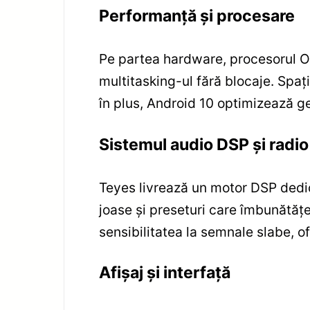
Performanță și procesare
Pe partea hardware, procesorul Oc
multitasking-ul fără blocaje. Spați
în plus, Android 10 optimizează ge
Sistemul audio DSP și radio
Teyes livrează un motor DSP dedica
joase și preseturi care îmbunătăț
sensibilitatea la semnale slabe, of
Afișaj și interfață