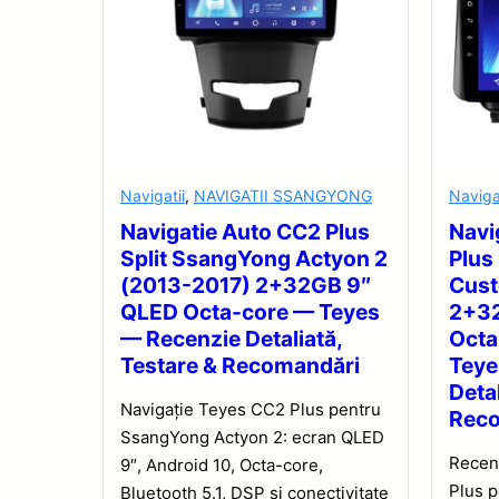
Navigatii
,
NAVIGATII SSANGYONG
Naviga
Navigatie Auto CC2 Plus
Navi
Split SsangYong Actyon 2
Plus
(2013-2017) 2+32GB 9″
Cus
QLED Octa-core — Teyes
2+32
— Recenzie Detaliată,
Octa
Testare & Recomandări
Teye
Detal
Navigație Teyes CC2 Plus pentru
Rec
SsangYong Actyon 2: ecran QLED
Recen
9″, Android 10, Octa-core,
Plus 
Bluetooth 5.1, DSP și conectivitate