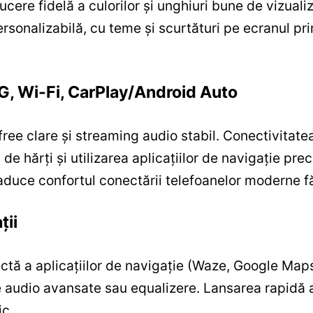
ere fidelă a culorilor și unghiuri bune de vizualiz
ersonalizabilă, cu teme și scurtături pe ecranul pr
4G, Wi-Fi, CarPlay/Android Auto
free clare și streaming audio stabil. Conectivitate
i de hărți și utilizarea aplicațiilor de navigație 
aduce confortul conectării telefoanelor moderne fă
ții
ctă a aplicațiilor de navigație (Waze, Google Maps 
audio avansate sau equalizere. Lansarea rapidă a 
ic.