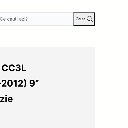
Cauta
s CC3L
-2012) 9”
zie