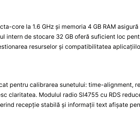
ta-core la 1.6 GHz și memoria 4 GB RAM asigură rul
ul intern de stocare 32 GB oferă suficient loc pentru
stionarea resurselor și compatibilitatea aplicații
t pentru calibrarea sunetului: time-alignment, reg
esc claritatea. Modulul radio SI4755 cu RDS reduce
erind recepție stabilă și informații text afișate pen