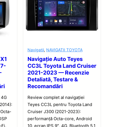
Navigatii
,
NAVIGATII TOYOTA
 X1
Navigație Auto Teyes
07-
CC3L Toyota Land Cruiser
—
2021-2023 — Recenzie
Detaliată, Testare &
ri
Recomandări
1 4G
Review complet al navigației
2014):
Teyes CC3L pentru Toyota Land
 Octa-
Cruiser J300 (2021-2023):
 DSP
performanță Octa-core, Android
‑Fi.
10, ecran IPS 9″, 4G, Bluetooth 5.1