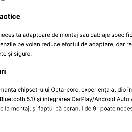
ractice
ecesita adaptoare de montaj sau cablaje specifice
enzile pe volan reduce efortul de adaptare, dar r
te și sigure.
ri
manța chipset-ului Octa-core, experiența audio î
 Bluetooth 5.1) și integrarea CarPlay/Android Auto
 la montaj, și faptul că ecranul de 9″ poate neces