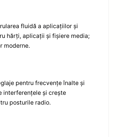
area fluidă a aplicațiilor și
 hărți, aplicații și fișiere media;
lor moderne.
laje pentru frecvențe înalte și
 interferențele și crește
tru posturile radio.