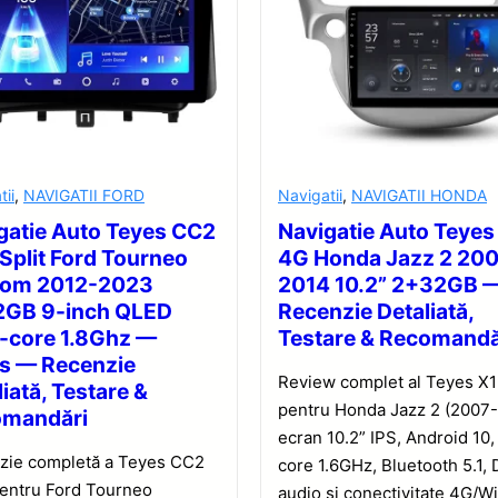
tii
,
NAVIGATII FORD
Navigatii
,
NAVIGATII HONDA
gatie Auto Teyes CC2
Navigatie Auto Teyes
 Split Ford Tourneo
4G Honda Jazz 2 20
tom 2012-2023
2014 10.2” 2+32GB 
GB 9-inch QLED
Recenzie Detaliată,
-core 1.8Ghz —
Testare & Recomandă
s — Recenzie
Review complet al Teyes X
iată, Testare &
pentru Honda Jazz 2 (2007-
omandări
ecran 10.2” IPS, Android 10,
zie completă a Teyes CC2
core 1.6GHz, Bluetooth 5.1,
pentru Ford Tourneo
audio și conectivitate 4G/Wi