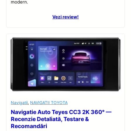
modern.
Vezi review!
Navigatii
,
NAVIGATII TOYOTA
Navigatie Auto Teyes CC3 2K 360° —
Recenzie Detaliată, Testare &
Recomandări