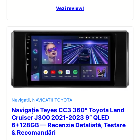
Vezi review!
Navigatii
,
NAVIGATII TOYOTA
Navigație Teyes CC3 360° Toyota Land
Cruiser J300 2021-2023 9” QLED
6+128GB — Recenzie Detaliată, Testare
& Recomandări