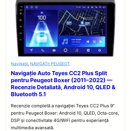
Navigatii
,
NAVIGATII PEUGEOT
Navigație Auto Teyes CC2 Plus Split
pentru Peugeot Boxer (2011–2022) —
Recenzie Detaliată, Android 10, QLED &
Bluetooth 5.1
Recenzie completă a navigației Teyes CC2 Plus 9″
pentru Peugeot Boxer: Android 10, QLED, Octa-core,
DSP și conectivitate 4G/WiFi pentru experiență
multimedia avansată.