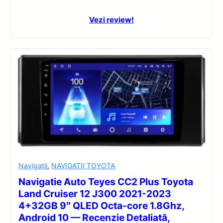
Vezi review!
Navigatii
,
NAVIGATII TOYOTA
Navigatie Auto Teyes CC2 Plus Toyota
Land Cruiser 12 J300 2021-2023
4+32GB 9″ QLED Octa-core 1.8Ghz,
Android 10 — Recenzie Detaliată,