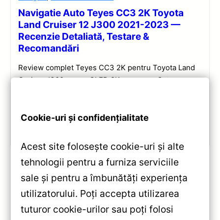
Navigatie Auto Teyes CC3 2K Toyota
Land Cruiser 12 J300 2021-2023 —
Recenzie Detaliată, Testare &
Recomandări
Review complet Teyes CC3 2K pentru Toyota Land
Cruiser J300: ecran QLED 2K, procesor Octa-core
2.0 GHz, Android 10, Bluetooth 5.1, DSP și
CarPlay/Android Auto wireless.
Cookie-uri și confidențialitate
Vezi review!
Acest site folosește cookie-uri și alte
tehnologii pentru a furniza serviciile
sale și pentru a îmbunătăți experiența
«
utilizatorului. Poți accepta utilizarea
Navigație Auto Teyes CC3 2K
tuturor cookie-urilor sau poți folosi
pentru Opel Astra K (2015-