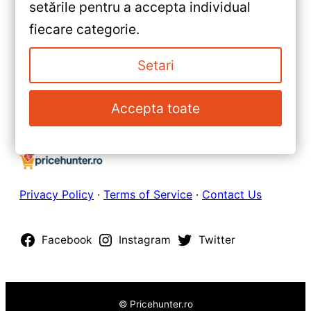
setările pentru a accepta individual
2022) — Recenzie Detaliată,
»
fiecare categorie.
Testare & Recomandări
Navigație Auto Teyes CC3L
Honda Civic 8 (2005-2012) 9”
Setari
IPS 4+32GB — Recenzie
Detaliată, Testare &
Accepta toate
Recomandări
Privacy Policy
·
Terms of Service
·
Contact Us
Facebook
Instagram
Twitter
© Pricehunter.ro