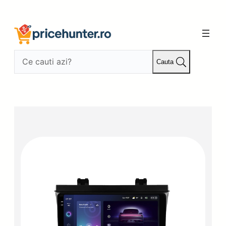
Sari
la
conținut
Cauta