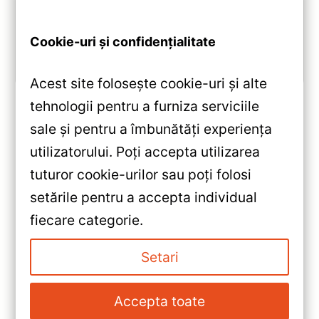
DSP și conectivitate wireless pentru o experiență
multimedia completă.
Cookie-uri și confidențialitate
Vezi review!
Acest site folosește cookie-uri și alte
tehnologii pentru a furniza serviciile
sale și pentru a îmbunătăți experiența
«
utilizatorului. Poți accepta utilizarea
Navigație Auto CC2 Plus Ford
tuturor cookie-urilor sau poți folosi
Mondeo 5 (2022-2023) 9″
setările pentru a accepta individual
QLED 4+32GB — Teyes —
»
fiecare categorie.
Recenzie Detaliată, Testare &
Navigație Auto Teyes CC3L
Recomandări
Ford F150 2015-2020 4+32GB
Setari
9″ IPS — Recenzie Detaliată,
Testare & Recomandări
Accepta toate