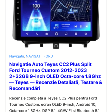
Navigatii
,
NAVIGATII FORD
Navigatie Auto Teyes CC2 Plus Split
Ford Tourneo Custom 2012-2023
2+32GB 9-inch QLED Octa-core 1.8Ghz
— Teyes — Recenzie Detaliată, Testare &
Recomandări
Recenzie completă a Teyes CC2 Plus pentru Ford
Tourneo Custom: ecran QLED 9-inch, Android 10,
Octa-core 1.8GHz, DSP 5.1, 4G/WiFi și Bluetooth 5.1.