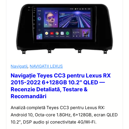
Navigatii
,
NAVIGATII LEXUS
Navigație Teyes CC3 pentru Lexus RX
2015-2022 6+128GB 10.2″ QLED —
Recenzie Detaliată, Testare &
Recomandări
Analiză completă Teyes CC3 pentru Lexus RX:
Android 10, Octa-core 1.8GHz, 6+128GB, ecran QLED
10.2″, DSP audio și conectivitate 4G/Wi‑Fi.