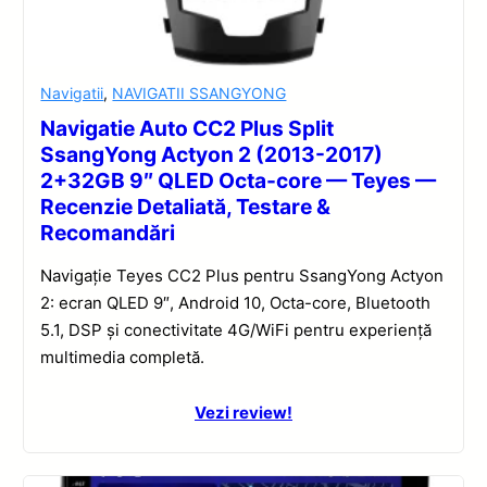
Navigatii
,
NAVIGATII SSANGYONG
Navigatie Auto CC2 Plus Split
SsangYong Actyon 2 (2013-2017)
2+32GB 9″ QLED Octa-core — Teyes —
Recenzie Detaliată, Testare &
Recomandări
Navigație Teyes CC2 Plus pentru SsangYong Actyon
2: ecran QLED 9″, Android 10, Octa-core, Bluetooth
5.1, DSP și conectivitate 4G/WiFi pentru experiență
multimedia completă.
Vezi review!