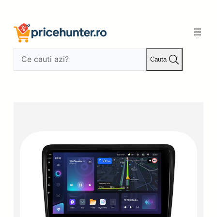
Sari
la
conținut
Cauta