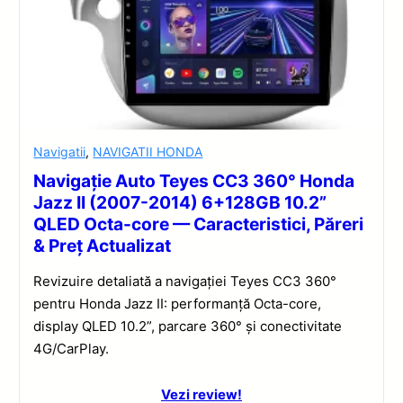
Navigatii
,
NAVIGATII HONDA
Navigație Auto Teyes CC3 360° Honda
Jazz II (2007-2014) 6+128GB 10.2”
QLED Octa-core — Caracteristici, Păreri
& Preț Actualizat
Revizuire detaliată a navigației Teyes CC3 360°
pentru Honda Jazz II: performanță Octa-core,
display QLED 10.2”, parcare 360° și conectivitate
4G/CarPlay.
Vezi review!