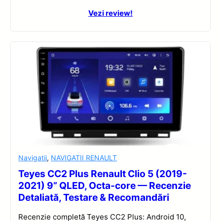
Vezi review!
Navigatii
,
NAVIGATII RENAULT
Teyes CC2 Plus Renault Clio 5 (2019-
2021) 9” QLED, Octa-core — Recenzie
Detaliată, Testare & Recomandări
Recenzie completă Teyes CC2 Plus: Android 10,