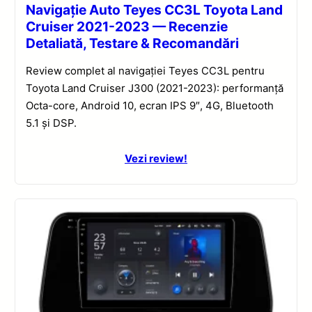
Navigație Auto Teyes CC3L Toyota Land
Cruiser 2021-2023 — Recenzie
Detaliată, Testare & Recomandări
Review complet al navigației Teyes CC3L pentru
Toyota Land Cruiser J300 (2021-2023): performanță
Octa-core, Android 10, ecran IPS 9″, 4G, Bluetooth
5.1 și DSP.
Vezi review!