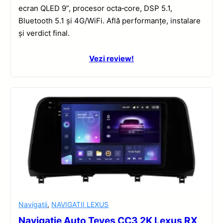
ecran QLED 9”, procesor octa‑core, DSP 5.1,
Bluetooth 5.1 și 4G/WiFi. Află performanțe, instalare
și verdict final.
Vezi review!
Navigatii
,
NAVIGATII LEXUS
Navigatie Auto Teyes CC3 2K Lexus RX