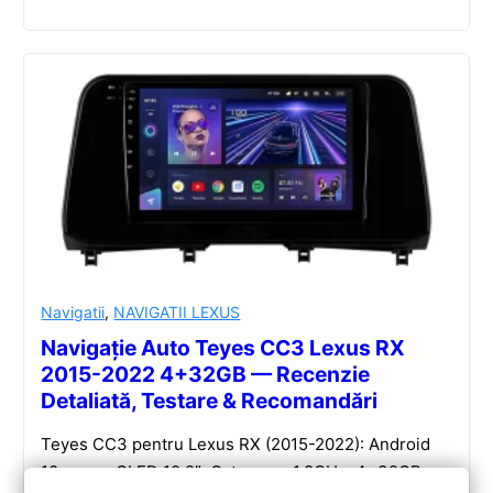
Navigatii
,
NAVIGATII LEXUS
Navigație Auto Teyes CC3 Lexus RX
2015-2022 4+32GB — Recenzie
Detaliată, Testare & Recomandări
Teyes CC3 pentru Lexus RX (2015-2022): Android
10, ecran QLED 10.2″, Octa-core 1.8GHz, 4+32GB,