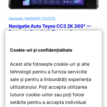
Navigatii
,
NAVIGATII TOYOTA
Navigatie Auto Teyes CC3 2K 360° —
Recenzie Detaliată, Testare &
Recomandări
Teyes CC3 2K 360° pentru Toyota Land Cruiser
Cookie-uri și confidențialitate
J300: display QLED 2K, procesor Octa-core 2.0GHz,
sistem 360° cu 4 camere, Android 10, Bluetooth 5.1
Acest site folosește cookie-uri și alte
și DSP performant.
tehnologii pentru a furniza serviciile
Vezi review!
sale și pentru a îmbunătăți experiența
utilizatorului. Poți accepta utilizarea
tuturor cookie-urilor sau poți folosi
setările pentru a accepta individual