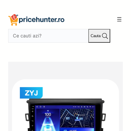
Sari
la
conținut
Cauta