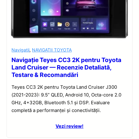
Navigatii
,
NAVIGATII TOYOTA
Navigație Teyes CC3 2K pentru Toyota
Land Cruiser — Recenzie Detaliată,
Testare & Recomandări
Teyes CC3 2K pentru Toyota Land Cruiser J300
(2021-2023): 9.5” QLED, Android 10, Octa-core 2.0
GHz, 4+32GB, Bluetooth 5.1 și DSP. Evaluare
completă a performanței și conectivității.
Vezi review!