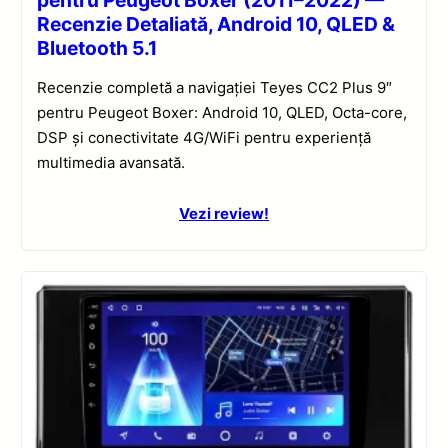
pentru Peugeot Boxer (2011–2022) —
Recenzie Detaliată, Android 10, QLED &
Bluetooth 5.1
Recenzie completă a navigației Teyes CC2 Plus 9″
pentru Peugeot Boxer: Android 10, QLED, Octa-core,
DSP și conectivitate 4G/WiFi pentru experiență
multimedia avansată.
Vezi review!