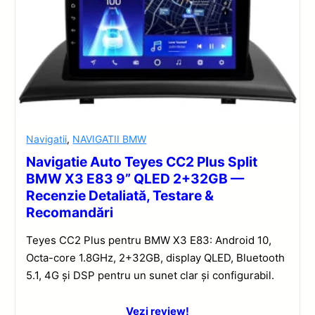
Navigatii
,
NAVIGATII BMW
Navigatie Auto Teyes CC2 Plus Split
BMW X3 E83 9” QLED 2+32GB —
Recenzie Detaliată, Testare &
Recomandări
Teyes CC2 Plus pentru BMW X3 E83: Android 10,
Octa-core 1.8GHz, 2+32GB, display QLED, Bluetooth
5.1, 4G și DSP pentru un sunet clar și configurabil.
Vezi review!