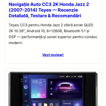
Navigație Auto CC3 2K Honda Jazz 2
(2007-2014) Teyes — Recenzie
Detaliată, Testare & Recomandări
Teyes CC3 pentru Honda Jazz 2 oferă ecran QLED
2K 10.36″, Android 10, 6+128GB, Bluetooth 5.1 și
DSP — performanță și sunet superior pentru condus
modern.
Vezi review!