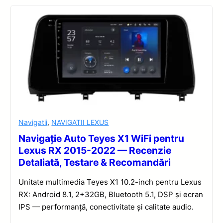
Navigatii
,
NAVIGATII LEXUS
Navigație Auto Teyes X1 WiFi pentru
Lexus RX 2015-2022 — Recenzie
Detaliată, Testare & Recomandări
Unitate multimedia Teyes X1 10.2-inch pentru Lexus
RX: Android 8.1, 2+32GB, Bluetooth 5.1, DSP și ecran
IPS — performanță, conectivitate și calitate audio.