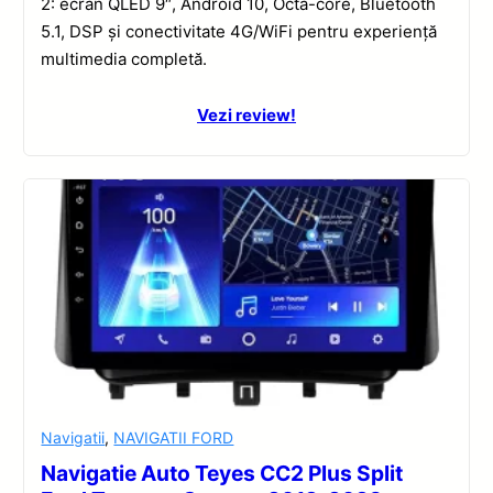
2: ecran QLED 9″, Android 10, Octa-core, Bluetooth
5.1, DSP și conectivitate 4G/WiFi pentru experiență
multimedia completă.
Vezi review!
Navigatii
,
NAVIGATII FORD
Navigatie Auto Teyes CC2 Plus Split