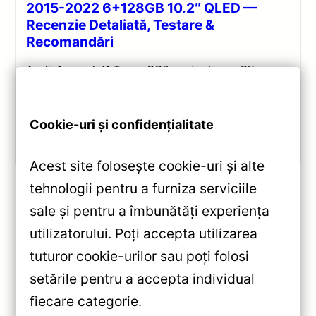
2015-2022 6+128GB 10.2″ QLED —
Recenzie Detaliată, Testare &
Recomandări
Analiză completă Teyes CC3 pentru Lexus RX:
Android 10, Octa-core 1.8GHz, 6+128GB, ecran QLED
10.2″, DSP audio și conectivitate 4G/Wi‑Fi.
Cookie-uri și confidențialitate
Vezi review!
Acest site folosește cookie-uri și alte
tehnologii pentru a furniza serviciile
sale și pentru a îmbunătăți experiența
«
utilizatorului. Poți accepta utilizarea
Navigație Teyes CC3L pentru
tuturor cookie-urilor sau poți folosi
Hyundai i10 (2019-2023) —
setările pentru a accepta individual
Recenzie Detaliată &
»
fiecare categorie.
Recomandări
Navigatie Auto Teyes CC2 Plus