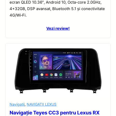
ecran QLED 10.36″, Android 10, Octa-core 2.0GHz,
4+32GB, DSP avansat, Bluetooth 5.1 și conectivitate
4G/Wi‑Fi.
Vezi review!
Navigatii
,
NAVIGATII LEXUS
Navigație Teyes CC3 pentru Lexus RX