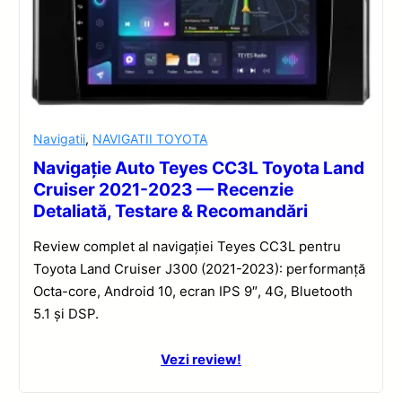
Navigatii
,
NAVIGATII TOYOTA
Navigație Auto Teyes CC3L Toyota Land
Cruiser 2021-2023 — Recenzie
Detaliată, Testare & Recomandări
Review complet al navigației Teyes CC3L pentru
Toyota Land Cruiser J300 (2021-2023): performanță
Octa-core, Android 10, ecran IPS 9″, 4G, Bluetooth
5.1 și DSP.
Vezi review!