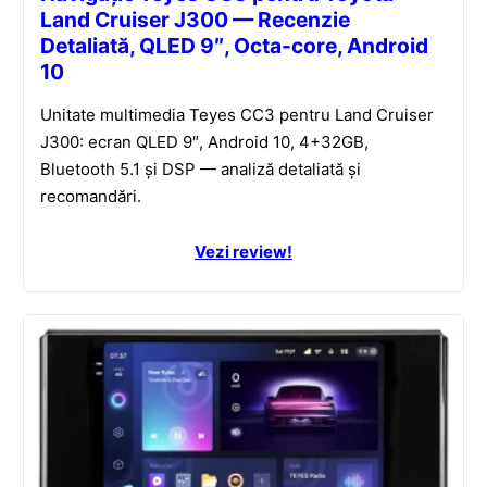
Land Cruiser J300 — Recenzie
Detaliată, QLED 9″, Octa-core, Android
10
Unitate multimedia Teyes CC3 pentru Land Cruiser
J300: ecran QLED 9″, Android 10, 4+32GB,
Bluetooth 5.1 și DSP — analiză detaliată și
recomandări.
Vezi review!