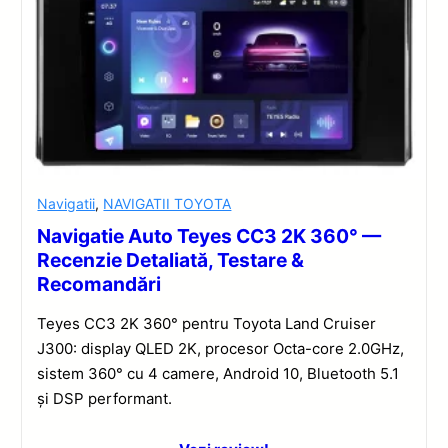
Navigatii
,
NAVIGATII TOYOTA
Navigatie Auto Teyes CC3 2K 360° —
Recenzie Detaliată, Testare &
Recomandări
Teyes CC3 2K 360° pentru Toyota Land Cruiser
J300: display QLED 2K, procesor Octa-core 2.0GHz,
sistem 360° cu 4 camere, Android 10, Bluetooth 5.1
și DSP performant.