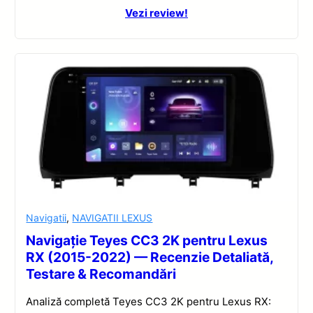
Vezi review!
Navigatii
,
NAVIGATII LEXUS
Navigație Teyes CC3 2K pentru Lexus
RX (2015-2022) — Recenzie Detaliată,
Testare & Recomandări
Analiză completă Teyes CC3 2K pentru Lexus RX: