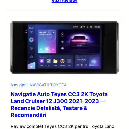
Vezi review!
Navigatii
,
NAVIGATII TOYOTA
Navigatie Auto Teyes CC3 2K Toyota
Land Cruiser 12 J300 2021-2023 —
Recenzie Detaliată, Testare &
Recomandări
Review complet Teyes CC3 2K pentru Toyota Land