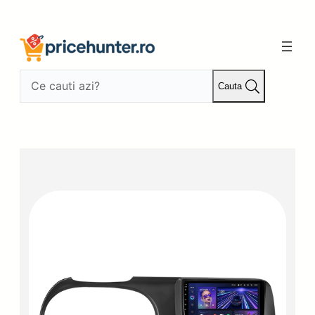
Sari
la
conținut
Cauta