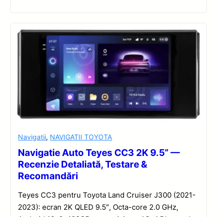
Navigatii
,
NAVIGATII TOYOTA
Navigatie Auto Teyes CC3 2K 9.5” —
Recenzie Detaliată, Testare &
Recomandări
Teyes CC3 pentru Toyota Land Cruiser J300 (2021-
2023): ecran 2K QLED 9.5″, Octa-core 2.0 GHz,