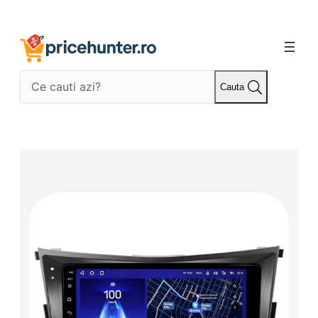
Sari
la
conținut
Cauta