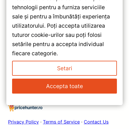
tehnologii pentru a furniza serviciile
sale și pentru a îmbunătăți experiența
«
utilizatorului. Poți accepta utilizarea
Navigatie Auto Teyes CC3
tuturor cookie-urilor sau poți folosi
Hyundai i10 2019-2023
setările pentru a accepta individual
4+32GB 9″ QLED — Recenzie
»
fiecare categorie.
Detaliată, Testare &
Navigatie Teyes CC2 Plus
Recomandări
SsangYong Tivoli 9″ QLED,
Setari
Octa-core 1.8GHz — Recenzie
Detaliată, Testare &
Accepta toate
Recomandări
Privacy Policy
·
Terms of Service
·
Contact Us