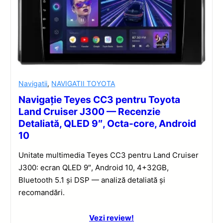
Navigatii
,
NAVIGATII TOYOTA
Navigație Teyes CC3 pentru Toyota
Land Cruiser J300 — Recenzie
Detaliată, QLED 9″, Octa-core, Android
10
Unitate multimedia Teyes CC3 pentru Land Cruiser
J300: ecran QLED 9″, Android 10, 4+32GB,
Bluetooth 5.1 și DSP — analiză detaliată și
recomandări.
Vezi review!