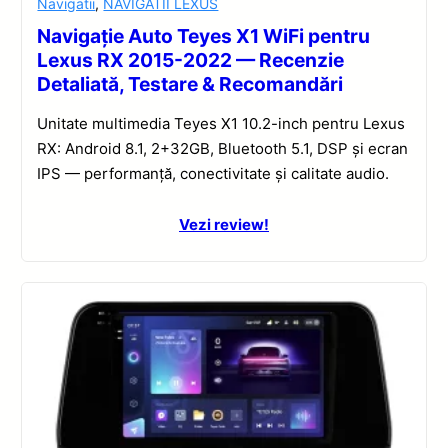
Navigatii
,
NAVIGATII LEXUS
Navigație Auto Teyes X1 WiFi pentru
Lexus RX 2015-2022 — Recenzie
Detaliată, Testare & Recomandări
Unitate multimedia Teyes X1 10.2-inch pentru Lexus
RX: Android 8.1, 2+32GB, Bluetooth 5.1, DSP și ecran
IPS — performanță, conectivitate și calitate audio.
Vezi review!