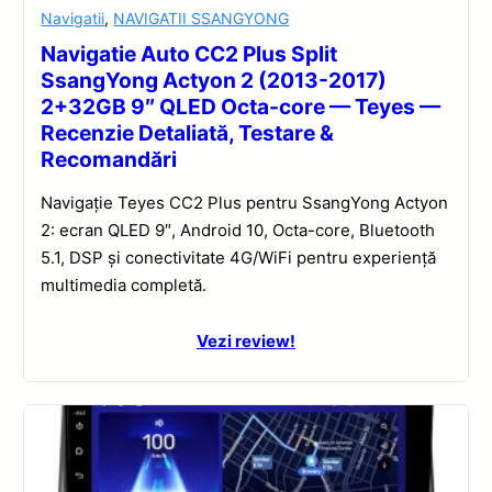
Navigatii
,
NAVIGATII SSANGYONG
Navigatie Auto CC2 Plus Split
SsangYong Actyon 2 (2013-2017)
2+32GB 9″ QLED Octa-core — Teyes —
Recenzie Detaliată, Testare &
Recomandări
Navigație Teyes CC2 Plus pentru SsangYong Actyon
2: ecran QLED 9″, Android 10, Octa-core, Bluetooth
5.1, DSP și conectivitate 4G/WiFi pentru experiență
multimedia completă.
Vezi review!