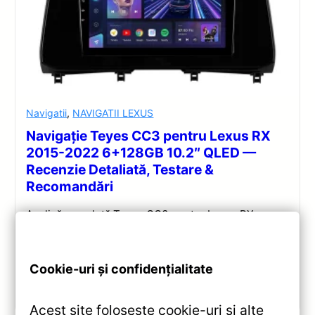
Navigatii
,
NAVIGATII LEXUS
Navigație Teyes CC3 pentru Lexus RX
2015-2022 6+128GB 10.2″ QLED —
Recenzie Detaliată, Testare &
Recomandări
Analiză completă Teyes CC3 pentru Lexus RX:
Android 10, Octa-core 1.8GHz, 6+128GB, ecran QLED
10.2″, DSP audio și conectivitate 4G/Wi‑Fi.
Cookie-uri și confidențialitate
Vezi review!
Acest site folosește cookie-uri și alte