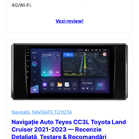
4G/Wi‑Fi.
Vezi review!
Navigatii
,
NAVIGATII TOYOTA
Navigație Auto Teyes CC3L Toyota Land
Cruiser 2021-2023 — Recenzie
Detaliată, Testare & Recomandări