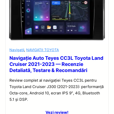
Navigatii
,
NAVIGATII TOYOTA
Navigație Auto Teyes CC3L Toyota Land
Cruiser 2021-2023 — Recenzie
Detaliată, Testare & Recomandări
Review complet al navigației Teyes CC3L pentru
Toyota Land Cruiser J300 (2021-2023): performanță
Octa-core, Android 10, ecran IPS 9″, 4G, Bluetooth
5.1 și DSP.
Vezi review!