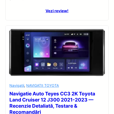
Vezi review!
Navigatii
,
NAVIGATII TOYOTA
Navigatie Auto Teyes CC3 2K Toyota
Land Cruiser 12 J300 2021-2023 —
Recenzie Detaliată, Testare &
Recomandări