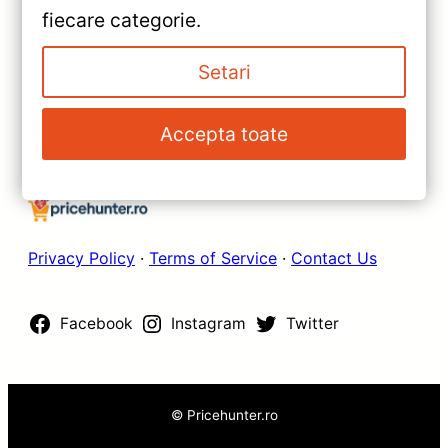
»
fiecare categorie.
Recomandări
Navigatie Auto Teyes CC2 Plus
10.2″ QLED 4+64GB —
Setari
Recenzie Detaliată, Testare &
Recomandări
Accepta toate
Privacy Policy
·
Terms of Service
·
Contact Us
Facebook
Instagram
Twitter
© Pricehunter.ro