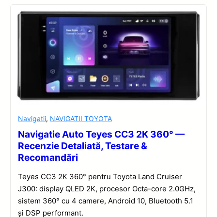
Navigatii
,
NAVIGATII TOYOTA
Navigatie Auto Teyes CC3 2K 360° —
Recenzie Detaliată, Testare &
Recomandări
Teyes CC3 2K 360° pentru Toyota Land Cruiser
J300: display QLED 2K, procesor Octa-core 2.0GHz,
sistem 360° cu 4 camere, Android 10, Bluetooth 5.1
și DSP performant.