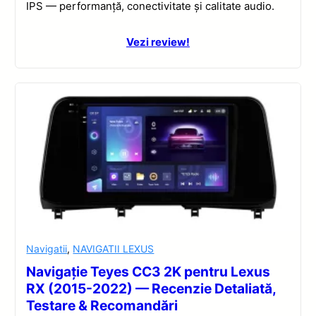
IPS — performanță, conectivitate și calitate audio.
Vezi review!
Navigatii
,
NAVIGATII LEXUS
Navigație Teyes CC3 2K pentru Lexus
RX (2015-2022) — Recenzie Detaliată,
Testare & Recomandări