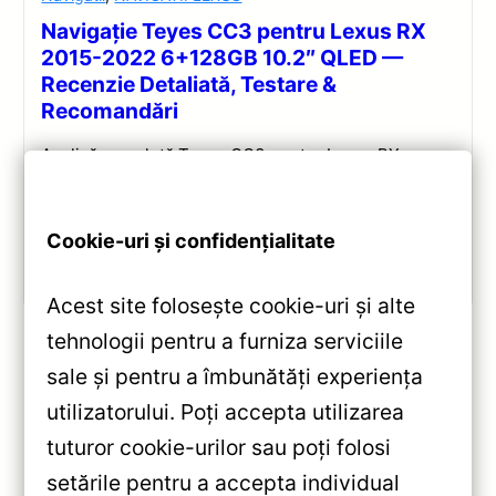
Navigație Teyes CC3 pentru Lexus RX
2015-2022 6+128GB 10.2″ QLED —
Recenzie Detaliată, Testare &
Recomandări
Analiză completă Teyes CC3 pentru Lexus RX:
Android 10, Octa-core 1.8GHz, 6+128GB, ecran QLED
10.2″, DSP audio și conectivitate 4G/Wi‑Fi.
Cookie-uri și confidențialitate
Vezi review!
Acest site folosește cookie-uri și alte
tehnologii pentru a furniza serviciile
sale și pentru a îmbunătăți experiența
«
utilizatorului. Poți accepta utilizarea
TPRO 2 Nissan X-Trail (2013–
tuturor cookie-urilor sau poți folosi
2017) Teyes — Recenzie
setările pentru a accepta individual
Detaliată, Testare &