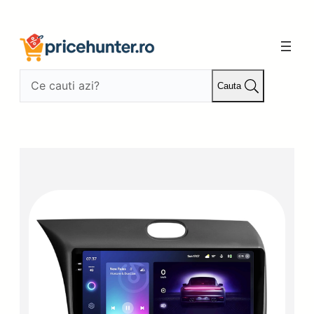
Sari
la
conținut
Cauta