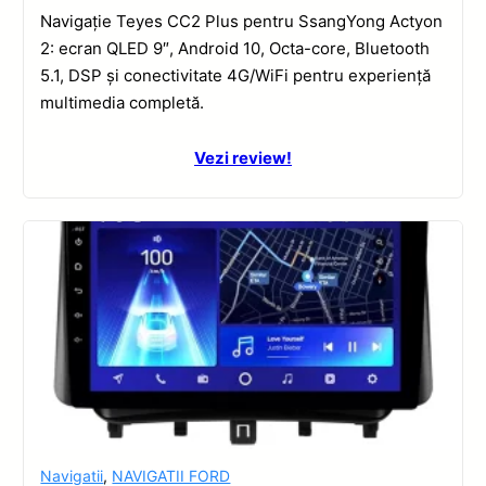
Navigație Teyes CC2 Plus pentru SsangYong Actyon
2: ecran QLED 9″, Android 10, Octa-core, Bluetooth
5.1, DSP și conectivitate 4G/WiFi pentru experiență
multimedia completă.
Vezi review!
Navigatii
,
NAVIGATII FORD