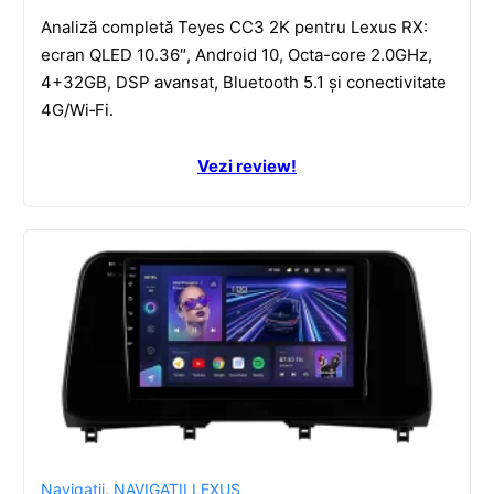
Analiză completă Teyes CC3 2K pentru Lexus RX:
ecran QLED 10.36″, Android 10, Octa-core 2.0GHz,
4+32GB, DSP avansat, Bluetooth 5.1 și conectivitate
4G/Wi‑Fi.
Vezi review!
Navigatii
,
NAVIGATII LEXUS