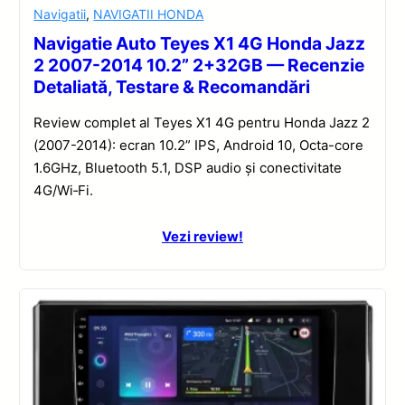
Navigatii
,
NAVIGATII HONDA
Navigatie Auto Teyes X1 4G Honda Jazz
2 2007-2014 10.2” 2+32GB — Recenzie
Detaliată, Testare & Recomandări
Review complet al Teyes X1 4G pentru Honda Jazz 2
(2007-2014): ecran 10.2” IPS, Android 10, Octa-core
1.6GHz, Bluetooth 5.1, DSP audio și conectivitate
4G/Wi‑Fi.
Vezi review!