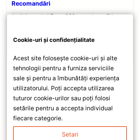
Recomandări
Analiză completă Teyes CC3 pentru Lexus RX:
Android 10, Octa-core 1.8GHz, 6+128GB, ecran QLED
10.2″, DSP audio și conectivitate 4G/Wi‑Fi.
Cookie-uri și confidențialitate
Vezi review!
Acest site folosește cookie-uri și alte
tehnologii pentru a furniza serviciile
sale și pentru a îmbunătăți experiența
«
utilizatorului. Poți accepta utilizarea
Navigație Auto Teyes CC3 2K
tuturor cookie-urilor sau poți folosi
360° — Recenzie Detaliată,
setările pentru a accepta individual
Testare & Recomandări
»
fiecare categorie.
Navigatie Auto Teyes Tip Tesla
TPRO 2 Mitsubishi Pajero 3 V70
Setari