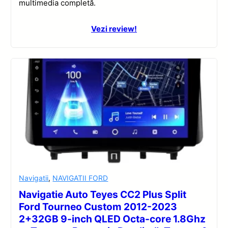
multimedia completă.
Vezi review!
Navigatii
,
NAVIGATII FORD
Navigatie Auto Teyes CC2 Plus Split
Ford Tourneo Custom 2012-2023
2+32GB 9-inch QLED Octa-core 1.8Ghz