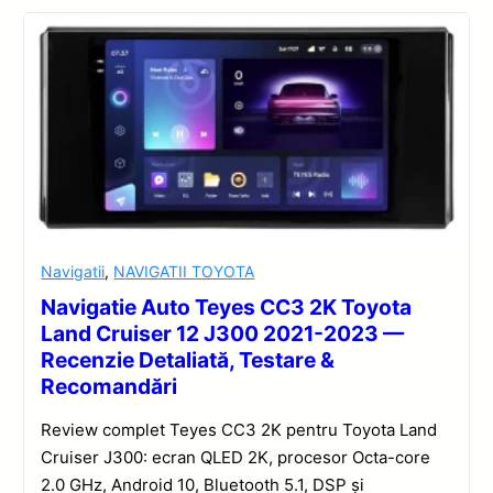
Navigatii
,
NAVIGATII TOYOTA
Navigatie Auto Teyes CC3 2K Toyota
Land Cruiser 12 J300 2021-2023 —
Recenzie Detaliată, Testare &
Recomandări
Review complet Teyes CC3 2K pentru Toyota Land
Cruiser J300: ecran QLED 2K, procesor Octa-core
2.0 GHz, Android 10, Bluetooth 5.1, DSP și