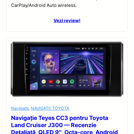
CarPlay/Android Auto wireless.
Vezi review!
Navigatii
,
NAVIGATII TOYOTA
Navigație Teyes CC3 pentru Toyota
Land Cruiser J300 — Recenzie
Detaliată, QLED 9″, Octa-core, Android