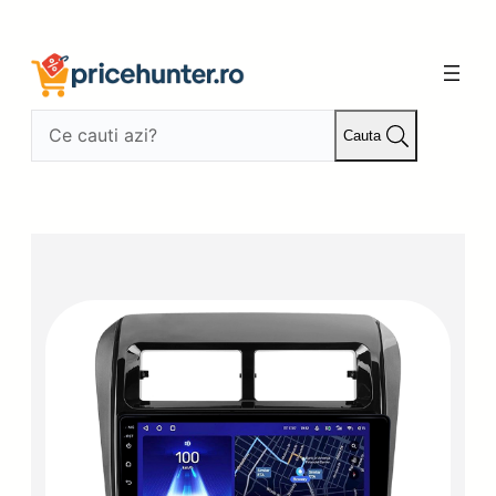
Sari
la
conținut
Cauta