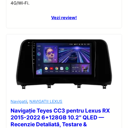
4G/Wi‑Fi.
Vezi review!
Navigatii
,
NAVIGATII LEXUS
Navigație Teyes CC3 pentru Lexus RX
2015-2022 6+128GB 10.2″ QLED —
Recenzie Detaliată, Testare &