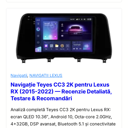
Navigatii
,
NAVIGATII LEXUS
Navigație Teyes CC3 2K pentru Lexus
RX (2015-2022) — Recenzie Detaliată,
Testare & Recomandări
Analiză completă Teyes CC3 2K pentru Lexus RX:
ecran QLED 10.36″, Android 10, Octa-core 2.0GHz,
4+32GB, DSP avansat, Bluetooth 5.1 și conectivitate