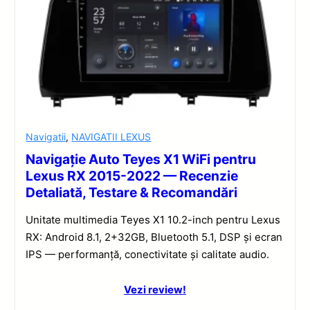
Navigatii
,
NAVIGATII LEXUS
Navigație Auto Teyes X1 WiFi pentru
Lexus RX 2015-2022 — Recenzie
Detaliată, Testare & Recomandări
Unitate multimedia Teyes X1 10.2-inch pentru Lexus
RX: Android 8.1, 2+32GB, Bluetooth 5.1, DSP și ecran
IPS — performanță, conectivitate și calitate audio.
Vezi review!