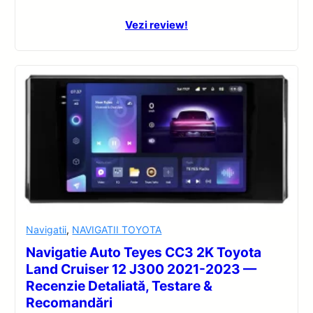
Vezi review!
Navigatii
,
NAVIGATII TOYOTA
Navigatie Auto Teyes CC3 2K Toyota
Land Cruiser 12 J300 2021-2023 —
Recenzie Detaliată, Testare &
Recomandări