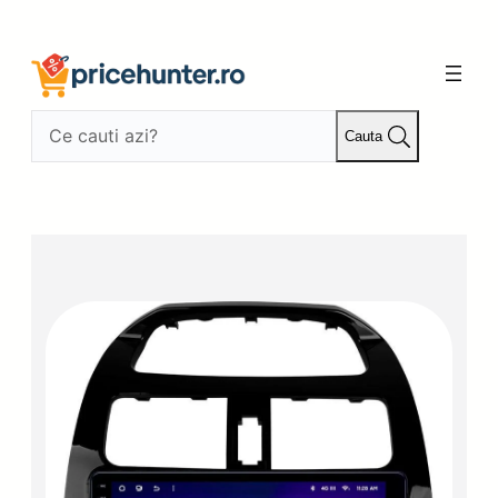
Sari
la
conținut
Cauta