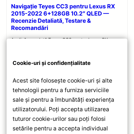
Navigație Teyes CC3 pentru Lexus RX
2015-2022 6+128GB 10.2″ QLED —
Recenzie Detaliată, Testare &
Recomandări
Analiză completă Teyes CC3 pentru Lexus RX:
Android 10, Octa-core 1.8GHz, 6+128GB, ecran QLED
10.2″, DSP audio și conectivitate 4G/Wi‑Fi.
Cookie-uri și confidențialitate
Vezi review!
Acest site folosește cookie-uri și alte
tehnologii pentru a furniza serviciile
sale și pentru a îmbunătăți experiența
«
utilizatorului. Poți accepta utilizarea
Navigație Auto MOSS M2
tuturor cookie-urilor sau poți folosi
pentru Chevrolet Spark M300
setările pentru a accepta individual
2009-2016 – Android 10,