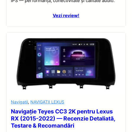
IPS — performanță, conectivitate și calitate audio.
Vezi review!
Navigatii
,
NAVIGATII LEXUS
Navigație Teyes CC3 2K pentru Lexus
RX (2015-2022) — Recenzie Detaliată,
Testare & Recomandări