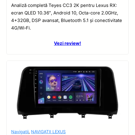
Analiză completă Teyes CC3 2K pentru Lexus RX:
ecran QLED 10.36″, Android 10, Octa-core 2.0GHz,
4+32GB, DSP avansat, Bluetooth 5.1 și conectivitate
4G/Wi‑Fi.
Vezi review!
Navigatii
,
NAVIGATII LEXUS