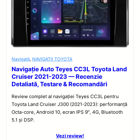
Navigatii
,
NAVIGATII TOYOTA
Navigație Auto Teyes CC3L Toyota Land
Cruiser 2021-2023 — Recenzie
Detaliată, Testare & Recomandări
Review complet al navigației Teyes CC3L pentru
Toyota Land Cruiser J300 (2021-2023): performanță
Octa-core, Android 10, ecran IPS 9″, 4G, Bluetooth
5.1 și DSP.
Vezi review!