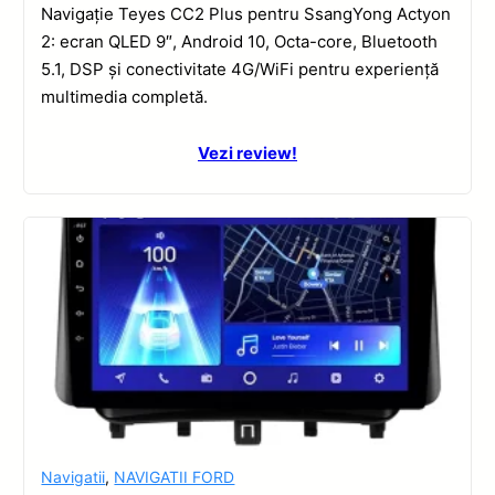
Navigație Teyes CC2 Plus pentru SsangYong Actyon
2: ecran QLED 9″, Android 10, Octa-core, Bluetooth
5.1, DSP și conectivitate 4G/WiFi pentru experiență
multimedia completă.
Vezi review!
Navigatii
,
NAVIGATII FORD