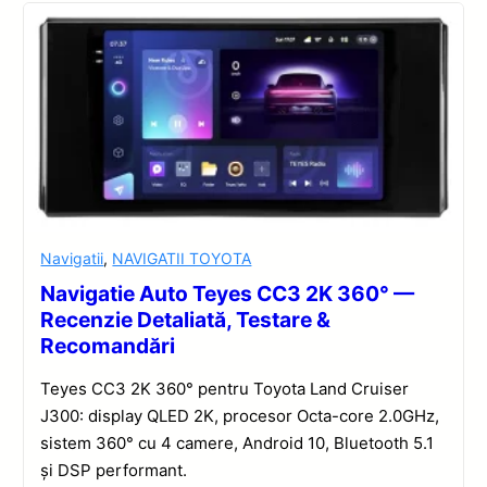
Navigatii
,
NAVIGATII TOYOTA
Navigatie Auto Teyes CC3 2K 360° —
Recenzie Detaliată, Testare &
Recomandări
Teyes CC3 2K 360° pentru Toyota Land Cruiser
J300: display QLED 2K, procesor Octa-core 2.0GHz,
sistem 360° cu 4 camere, Android 10, Bluetooth 5.1
și DSP performant.