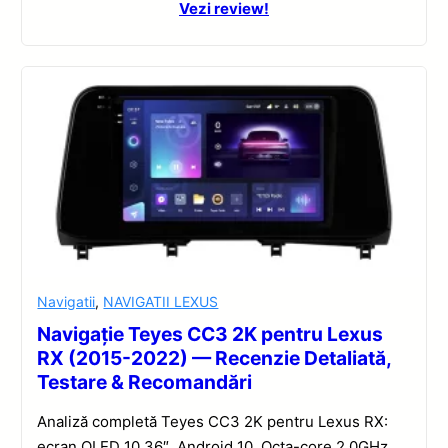
Vezi review!
Navigatii
,
NAVIGATII LEXUS
Navigație Teyes CC3 2K pentru Lexus
RX (2015-2022) — Recenzie Detaliată,
Testare & Recomandări
Analiză completă Teyes CC3 2K pentru Lexus RX:
ecran QLED 10.36″, Android 10, Octa-core 2.0GHz,