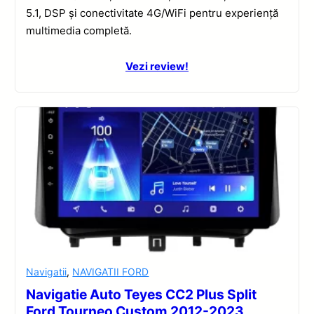
5.1, DSP și conectivitate 4G/WiFi pentru experiență
multimedia completă.
Vezi review!
Navigatii
,
NAVIGATII FORD
Navigatie Auto Teyes CC2 Plus Split
Ford Tourneo Custom 2012-2023