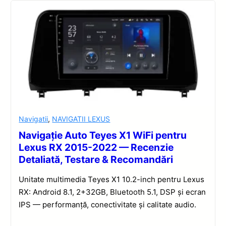
Navigatii
,
NAVIGATII LEXUS
Navigație Auto Teyes X1 WiFi pentru
Lexus RX 2015-2022 — Recenzie
Detaliată, Testare & Recomandări
Unitate multimedia Teyes X1 10.2-inch pentru Lexus
RX: Android 8.1, 2+32GB, Bluetooth 5.1, DSP și ecran
IPS — performanță, conectivitate și calitate audio.