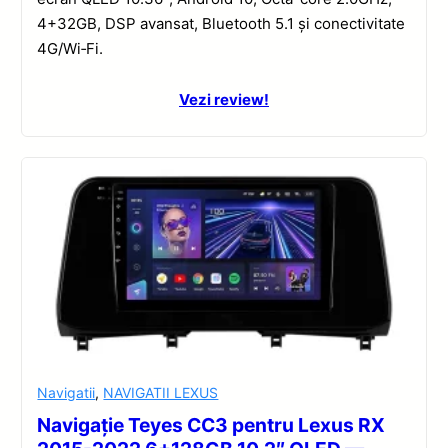
4+32GB, DSP avansat, Bluetooth 5.1 și conectivitate
4G/Wi‑Fi.
Vezi review!
Navigatii
,
NAVIGATII LEXUS
Navigație Teyes CC3 pentru Lexus RX