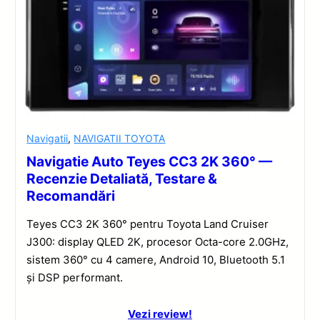
Navigatii
,
NAVIGATII TOYOTA
Navigatie Auto Teyes CC3 2K 360° —
Recenzie Detaliată, Testare &
Recomandări
Teyes CC3 2K 360° pentru Toyota Land Cruiser
J300: display QLED 2K, procesor Octa-core 2.0GHz,
sistem 360° cu 4 camere, Android 10, Bluetooth 5.1
și DSP performant.
Vezi review!