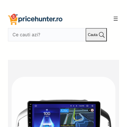
Sari
la
conținut
Cauta