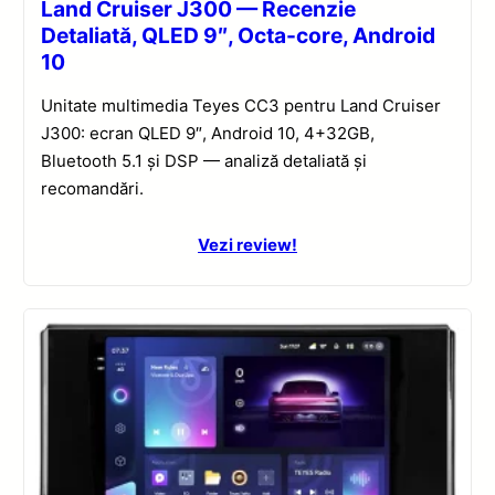
Land Cruiser J300 — Recenzie
Detaliată, QLED 9″, Octa-core, Android
10
Unitate multimedia Teyes CC3 pentru Land Cruiser
J300: ecran QLED 9″, Android 10, 4+32GB,
Bluetooth 5.1 și DSP — analiză detaliată și
recomandări.
Vezi review!