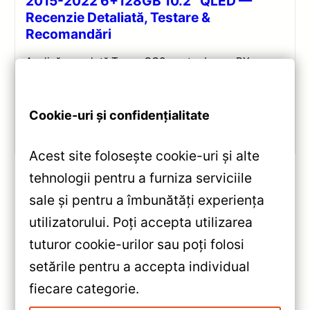
2015-2022 6+128GB 10.2″ QLED —
Recenzie Detaliată, Testare &
Recomandări
Analiză completă Teyes CC3 pentru Lexus RX:
Android 10, Octa-core 1.8GHz, 6+128GB, ecran QLED
10.2″, DSP audio și conectivitate 4G/Wi‑Fi.
Cookie-uri și confidențialitate
Vezi review!
Acest site folosește cookie-uri și alte
tehnologii pentru a furniza serviciile
sale și pentru a îmbunătăți experiența
«
utilizatorului. Poți accepta utilizarea
Navigație Teyes Lux One
tuturor cookie-urilor sau poți folosi
Peugeot 5008 (2017-2023) —
setările pentru a accepta individual
Recenzie Detaliată, Testare &
»
fiecare categorie.
Recomandări
Navigație Auto Teyes Lux One