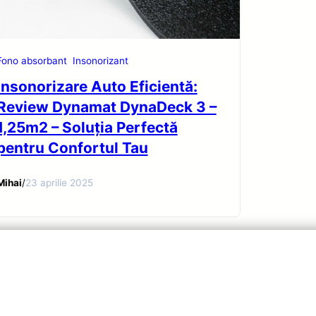
Fono absorbant
Insonorizant
Insonorizare Auto Eficientă:
Review Dynamat DynaDeck 3 –
1,25m2 – Soluția Perfectă
pentru Confortul Tau
Mihai
/
23 aprilie 2025
cy
·
Terms of Service
·
Contact Us