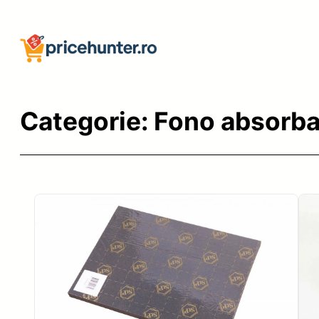
Sari
la
conținut
Categorie:
Fono absorba