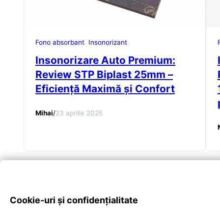
Fono absorbant
Insonorizant
Insonorizare Auto Premium:
Review STP Biplast 25mm –
Eficiență Maximă și Confort
Mihai
/
23 aprilie 2025
Cookie-uri și confidențialitate
Privacy Poli