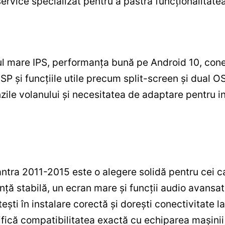
rvice specializat pentru a păstra funcționalitatea 
l mare IPS, performanța bună pe Android 10, cone
P și funcțiile utile precum split-screen și dual OS.
ile volanului și necesitatea de adaptare pentru ins
ntra 2011-2015 este o alegere solidă pentru cei c
anță stabilă, un ecran mare și funcții audio avans
ești în instalare corectă și dorești conectivitate l
fică compatibilitatea exactă cu echiparea mașinii 