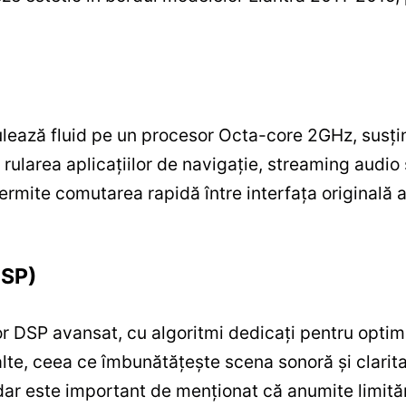
ulează fluid pe un procesor Octa-core 2GHz, susț
 rularea aplicațiilor de navigație, streaming audio ș
rmite comutarea rapidă între interfața originală a
DSP)
 DSP avansat, cu algoritmi dedicați pentru optimi
alte, ceea ce îmbunătățește scena sonoră și clarita
, dar este important de menționat că anumite limită