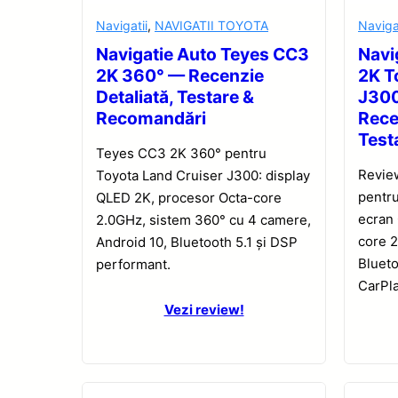
Navigatii
,
NAVIGATII TOYOTA
Naviga
Navigatie Auto Teyes CC3
Navi
2K 360° — Recenzie
2K T
Detaliată, Testare &
J30
Recomandări
Rece
Test
Teyes CC3 2K 360° pentru
Revie
Toyota Land Cruiser J300: display
pentru
QLED 2K, procesor Octa-core
ecran
2.0GHz, sistem 360° cu 4 camere,
core 2
Android 10, Bluetooth 5.1 și DSP
Blueto
performant.
CarPla
Vezi review!