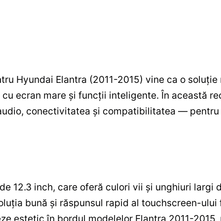
tru Hyundai Elantra (2011-2015) vine ca o soluție
cu ecran mare și funcții inteligente. În această r
udio, conectivitatea și compatibilitatea — pentru 
 12.3 inch, care oferă culori vii și unghiuri largi d
oluția bună și răspunsul rapid al touchscreen-ului f
eze estetic în bordul modelelor Elantra 2011-2015