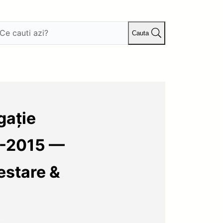
Cauta
gație
1-2015 —
estare &