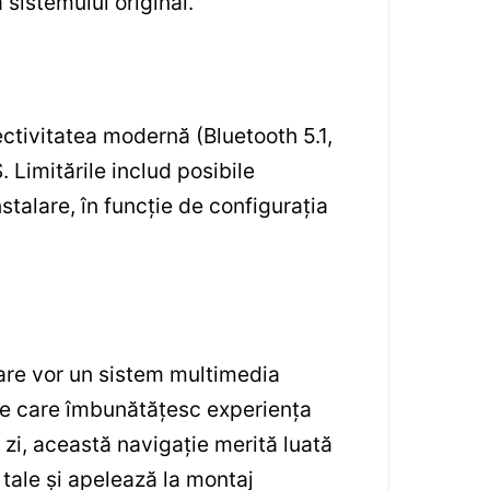
sistemului original.
ctivitatea modernă (Bluetooth 5.1,
 Limitările includ posibile
talare, în funcție de configurația
are vor un sistem multimedia
ate care îmbunătățesc experiența
a zi, această navigație merită luată
tale și apelează la montaj