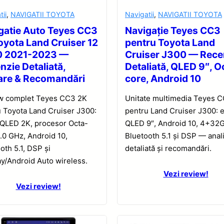
tii
,
NAVIGATII TOYOTA
Navigatii
,
NAVIGATII TOYOTA
gatie Auto Teyes CC3
Navigație Teyes CC3
oyota Land Cruiser 12
pentru Toyota Land
0 2021-2023 —
Cruiser J300 — Rece
nzie Detaliată,
Detaliată, QLED 9″, O
are & Recomandări
core, Android 10
w complet Teyes CC3 2K
Unitate multimedia Teyes 
 Toyota Land Cruiser J300:
pentru Land Cruiser J300: 
 QLED 2K, procesor Octa-
QLED 9″, Android 10, 4+32
.0 GHz, Android 10,
Bluetooth 5.1 și DSP — anal
oth 5.1, DSP și
detaliată și recomandări.
y/Android Auto wireless.
Vezi review!
Vezi review!