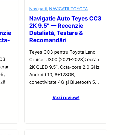
Navigatii
,
NAVIGATII TOYOTA
Navigatie Auto Teyes CC3
2K 9.5” — Recenzie
nzie
Detaliată, Testare &
cta-
Recomandări
Teyes CC3 pentru Toyota Land
CC3
Cruiser J300 (2021-2023): ecran
ecran
2K QLED 9.5″, Octa-core 2.0 GHz,
GB,
Android 10, 6+128GB,
iză
conectivitate 4G și Bluetooth 5.1.
Vezi review!