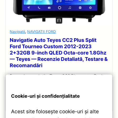
Navigatii
,
NAVIGATII FORD
Navigatie Auto Teyes CC2 Plus Split
Ford Tourneo Custom 2012-2023
2+32GB 9-inch QLED Octa-core 1.8Ghz
— Teyes — Recenzie Detaliată, Testare &
Recomandări
Recenzie completă a Teyes CC2 Plus pentru Ford
Tourneo Custom: ecran QLED 9-inch, Android 10,
Octa-core 1.8GHz, DSP 5.1, 4G/WiFi și Bluetooth 5.1.
Cookie-uri și confidențialitate
Vezi review!
Acest site folosește cookie-uri și alte