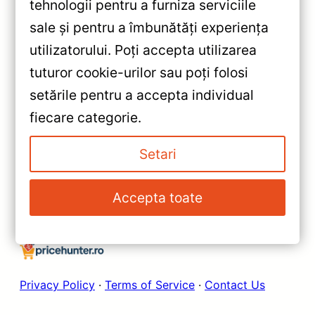
tehnologii pentru a furniza serviciile
sale și pentru a îmbunătăți experiența
«
utilizatorului. Poți accepta utilizarea
Navigatie Auto Teyes CC3L —
tuturor cookie-urilor sau poți folosi
Recenzie Detaliată, Testare &
setările pentru a accepta individual
Recomandări
»
fiecare categorie.
Navigație Teyes CC3L pentru
Land Rover Discovery 3 — 9″
Setari
IPS, 2+32GB, Quad-core,
Bluetooth 5.1
Accepta toate
Privacy Policy
·
Terms of Service
·
Contact Us