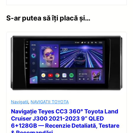
S-ar putea să îți placă și…
Navigatii
,
NAVIGATII TOYOTA
Navigație Teyes CC3 360° Toyota Land
Cruiser J300 2021-2023 9” QLED
6+128GB — Recenzie Detaliată, Testare
& Recomandări