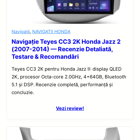
Navigatii
,
NAVIGATII HONDA
Navigație Teyes CC3 2K Honda Jazz 2
(2007-2014) — Recenzie Detaliată,
Testare & Recomandări
Teyes CC3 2K pentru Honda Jazz II: display QLED
2K, procesor Octa-core 2.0GHz, 4+64GB, Bluetooth
5.1 și DSP. Recenzie completă, performanță și
concluzie.
Vezi review!