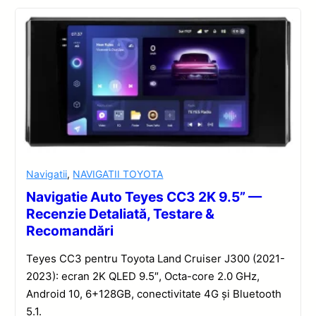
Navigatii
,
NAVIGATII TOYOTA
Navigatie Auto Teyes CC3 2K 9.5” —
Recenzie Detaliată, Testare &
Recomandări
Teyes CC3 pentru Toyota Land Cruiser J300 (2021-
2023): ecran 2K QLED 9.5″, Octa-core 2.0 GHz,
Android 10, 6+128GB, conectivitate 4G și Bluetooth
5.1.