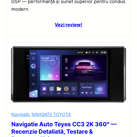
DSP — performanță și sunet superior pentru condus
modern.
Vezi review!
Navigatii
,
NAVIGATII TOYOTA
Navigatie Auto Teyes CC3 2K 360° —
Recenzie Detaliată, Testare &