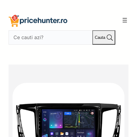
Sari
la
conținut
Cauta