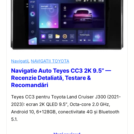
Navigatii
,
NAVIGATII TOYOTA
Navigatie Auto Teyes CC3 2K 9.5” —
Recenzie Detaliată, Testare &
Recomandări
Teyes CC3 pentru Toyota Land Cruiser J300 (2021-
2023): ecran 2K QLED 9.5″, Octa-core 2.0 GHz,
Android 10, 6+128GB, conectivitate 4G și Bluetooth
5.1.