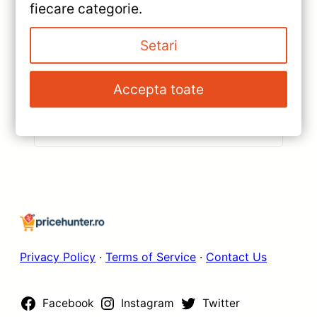
fiecare categorie.
«
Navigație Auto Teyes CC3L
Setari
pentru Subaru Forester 3
(2007-2013) — Recenzie
»
Accepta toate
Detaliată, Testare &
Navigație Auto Teyes CC3L
Recomandări
WiFi Toyota RAV4 (2000-2003)
9″ — Recenzie Detaliată,
Testare & Recomandări
Privacy Policy
·
Terms of Service
·
Contact Us
Facebook
Instagram
Twitter