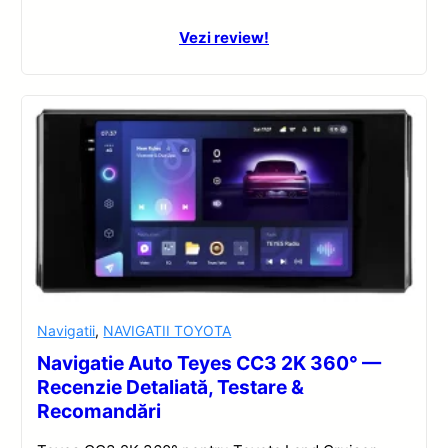
Vezi review!
Navigatii
,
NAVIGATII TOYOTA
Navigatie Auto Teyes CC3 2K 360° —
Recenzie Detaliată, Testare &
Recomandări