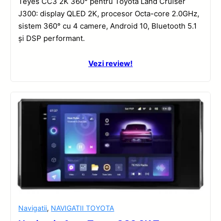
Teyes CC3 2K 360° pentru Toyota Land Cruiser
J300: display QLED 2K, procesor Octa-core 2.0GHz,
sistem 360° cu 4 camere, Android 10, Bluetooth 5.1
și DSP performant.
Vezi review!
Navigatii
,
NAVIGATII TOYOTA