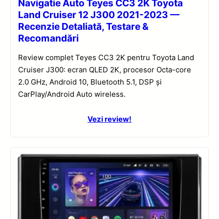
Navigatie Auto Teyes CC3 2K Toyota
Land Cruiser 12 J300 2021-2023 —
Recenzie Detaliată, Testare &
Recomandări
Review complet Teyes CC3 2K pentru Toyota Land
Cruiser J300: ecran QLED 2K, procesor Octa-core
2.0 GHz, Android 10, Bluetooth 5.1, DSP și
CarPlay/Android Auto wireless.
Vezi review!