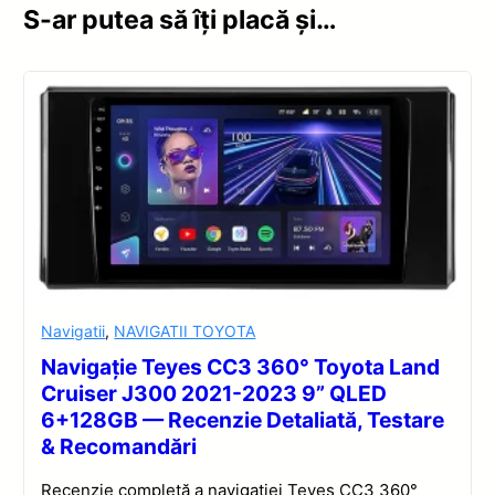
S-ar putea să îți placă și…
Navigatii
,
NAVIGATII TOYOTA
Navigație Teyes CC3 360° Toyota Land
Cruiser J300 2021-2023 9” QLED
6+128GB — Recenzie Detaliată, Testare
& Recomandări
Recenzie completă a navigației Teyes CC3 360°