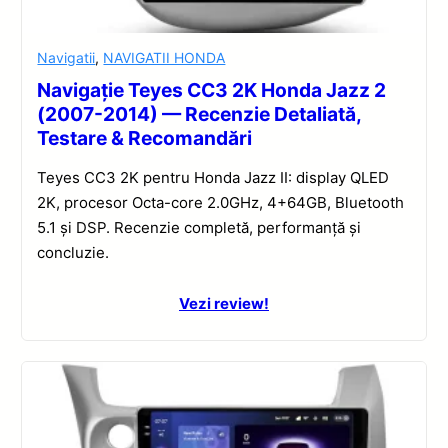
Navigatii
,
NAVIGATII HONDA
Navigație Teyes CC3 2K Honda Jazz 2
(2007-2014) — Recenzie Detaliată,
Testare & Recomandări
Teyes CC3 2K pentru Honda Jazz II: display QLED
2K, procesor Octa-core 2.0GHz, 4+64GB, Bluetooth
5.1 și DSP. Recenzie completă, performanță și
concluzie.
Vezi review!