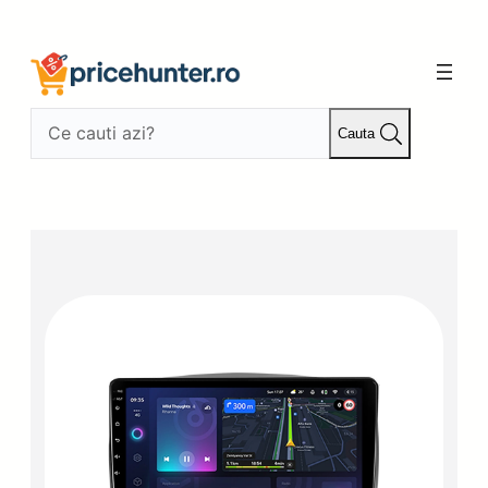
Sari
la
conținut
Cauta