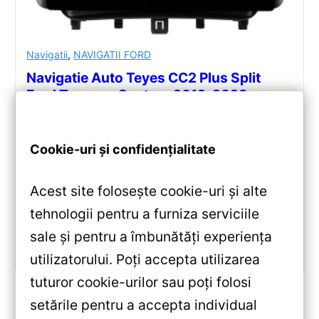
Navigatii
,
NAVIGATII FORD
Navigatie Auto Teyes CC2 Plus Split
Ford Tourneo Custom 2012-2023
2+32GB 9-inch QLED Octa-core 1.8Ghz
— Teyes — Recenzie Detaliată, Testare &
Recomandări
Cookie-uri și confidențialitate
Recenzie completă a Teyes CC2 Plus pentru Ford
Acest site folosește cookie-uri și alte
Tourneo Custom: ecran QLED 9-inch, Android 10,
Octa-core 1.8GHz, DSP 5.1, 4G/WiFi și Bluetooth 5.1.
tehnologii pentru a furniza serviciile
sale și pentru a îmbunătăți experiența
Vezi review!
utilizatorului. Poți accepta utilizarea
tuturor cookie-urilor sau poți folosi
setările pentru a accepta individual