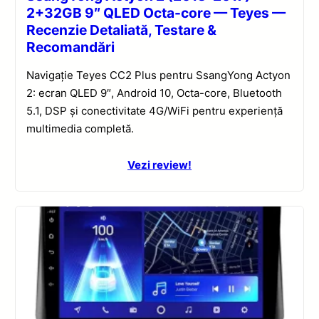
2+32GB 9″ QLED Octa-core — Teyes —
Recenzie Detaliată, Testare &
Recomandări
Navigație Teyes CC2 Plus pentru SsangYong Actyon
2: ecran QLED 9″, Android 10, Octa-core, Bluetooth
5.1, DSP și conectivitate 4G/WiFi pentru experiență
multimedia completă.
Vezi review!