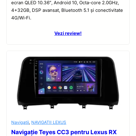
ecran QLED 10.36″, Android 10, Octa-core 2.0GHz,
4+32GB, DSP avansat, Bluetooth 5.1 și conectivitate
4G/Wi‑Fi.
Vezi review!
Navigatii
,
NAVIGATII LEXUS
Navigație Teyes CC3 pentru Lexus RX