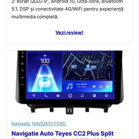
2: ecran QLED 9″, Android 10, Octa-core, Bluetooth
5.1, DSP și conectivitate 4G/WiFi pentru experiență
multimedia completă.
Vezi review!
Navigatii
,
NAVIGATII FORD
Navigatie Auto Teyes CC2 Plus Split