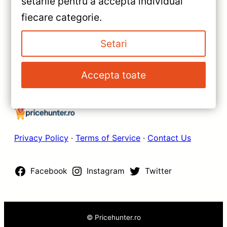
setările pentru a accepta individual
Recenzie Detaliată, Testare &
»
fiecare categorie.
Recomandări
TPRO 2 Nissan X-Trail (2013–
2017) Teyes — Recenzie
Setari
Detaliată, Testare &
Recomandări
Accepta toate
Privacy Policy
·
Terms of Service
·
Contact Us
Facebook
Instagram
Twitter
© Pricehunter.ro