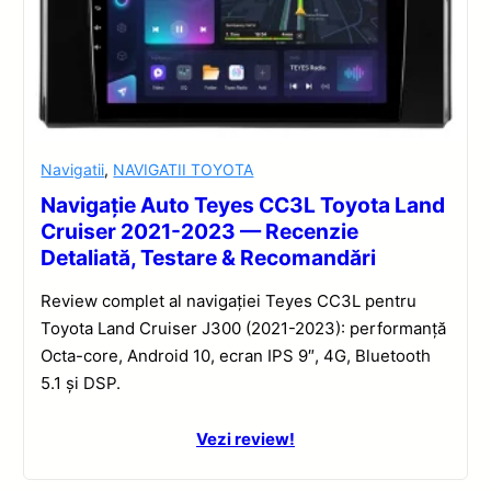
Navigatii
,
NAVIGATII TOYOTA
Navigație Auto Teyes CC3L Toyota Land
Cruiser 2021-2023 — Recenzie
Detaliată, Testare & Recomandări
Review complet al navigației Teyes CC3L pentru
Toyota Land Cruiser J300 (2021-2023): performanță
Octa-core, Android 10, ecran IPS 9″, 4G, Bluetooth
5.1 și DSP.
Vezi review!