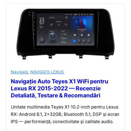
Navigatii
,
NAVIGATII LEXUS
Navigație Auto Teyes X1 WiFi pentru
Lexus RX 2015-2022 — Recenzie
Detaliată, Testare & Recomandări
Unitate multimedia Teyes X1 10.2-inch pentru Lexus
RX: Android 8.1, 2+32GB, Bluetooth 5.1, DSP și ecran
IPS — performanță, conectivitate și calitate audio.