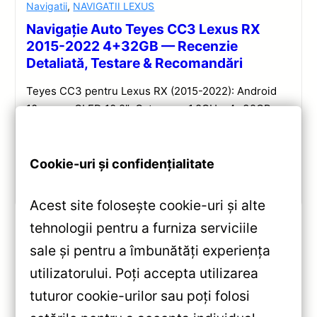
Navigatii
,
NAVIGATII LEXUS
Navigație Auto Teyes CC3 Lexus RX
2015-2022 4+32GB — Recenzie
Detaliată, Testare & Recomandări
Teyes CC3 pentru Lexus RX (2015-2022): Android
10, ecran QLED 10.2″, Octa-core 1.8GHz, 4+32GB,
DSP și conectivitate wireless pentru o experiență
multimedia completă.
Cookie-uri și confidențialitate
Vezi review!
Acest site folosește cookie-uri și alte
tehnologii pentru a furniza serviciile
sale și pentru a îmbunătăți experiența
«
utilizatorului. Poți accepta utilizarea
Navigație Teyes CC3 2K pentru
tuturor cookie-urilor sau poți folosi
Kia Cerato (2012-2017) —