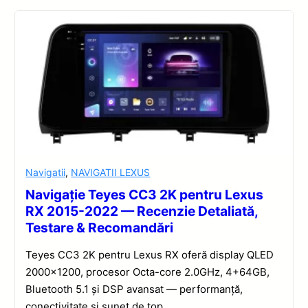
Navigatii
,
NAVIGATII LEXUS
Navigație Teyes CC3 2K pentru Lexus
RX 2015-2022 — Recenzie Detaliată,
Testare & Recomandări
Teyes CC3 2K pentru Lexus RX oferă display QLED
2000×1200, procesor Octa-core 2.0GHz, 4+64GB,
Bluetooth 5.1 și DSP avansat — performanță,
conectivitate și sunet de top.