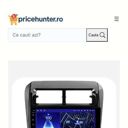
Sari
la
conținut
Cauta