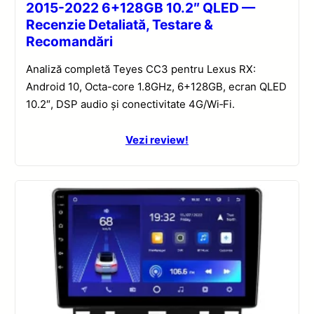
2015-2022 6+128GB 10.2″ QLED —
Recenzie Detaliată, Testare &
Recomandări
Analiză completă Teyes CC3 pentru Lexus RX:
Android 10, Octa-core 1.8GHz, 6+128GB, ecran QLED
10.2″, DSP audio și conectivitate 4G/Wi‑Fi.
Vezi review!