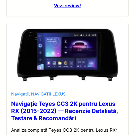
Vezi review!
Navigatii
,
NAVIGATII LEXUS
Navigație Teyes CC3 2K pentru Lexus
RX (2015-2022) — Recenzie Detaliată,
Testare & Recomandări
Analiză completă Teyes CC3 2K pentru Lexus RX: