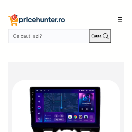
Sari
la
conținut
Cauta