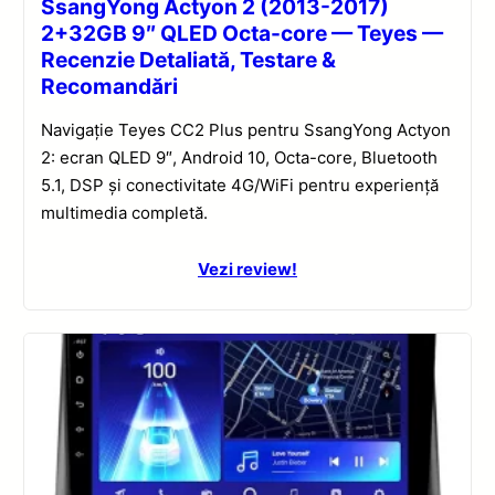
SsangYong Actyon 2 (2013-2017)
2+32GB 9″ QLED Octa-core — Teyes —
Recenzie Detaliată, Testare &
Recomandări
Navigație Teyes CC2 Plus pentru SsangYong Actyon
2: ecran QLED 9″, Android 10, Octa-core, Bluetooth
5.1, DSP și conectivitate 4G/WiFi pentru experiență
multimedia completă.
Vezi review!