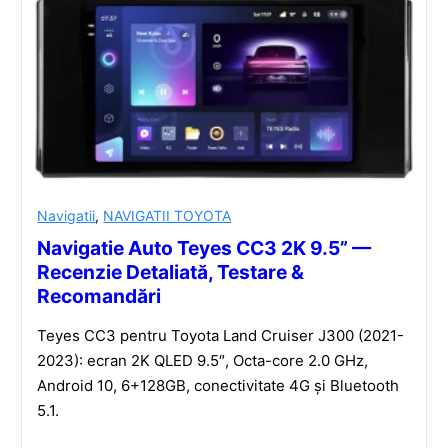
Navigatii
,
NAVIGATII TOYOTA
Navigatie Auto Teyes CC3 2K 9.5” —
Recenzie Detaliată, Testare &
Recomandări
Teyes CC3 pentru Toyota Land Cruiser J300 (2021-
2023): ecran 2K QLED 9.5″, Octa-core 2.0 GHz,
Android 10, 6+128GB, conectivitate 4G și Bluetooth
5.1.