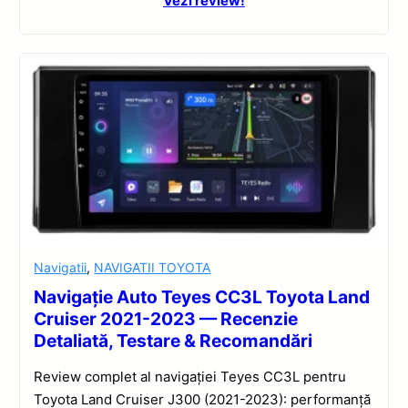
Vezi review!
Navigatii
,
NAVIGATII TOYOTA
Navigație Auto Teyes CC3L Toyota Land
Cruiser 2021-2023 — Recenzie
Detaliată, Testare & Recomandări
Review complet al navigației Teyes CC3L pentru
Toyota Land Cruiser J300 (2021-2023): performanță