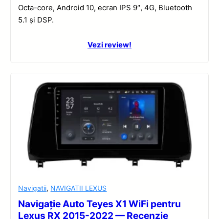
Octa-core, Android 10, ecran IPS 9″, 4G, Bluetooth
5.1 și DSP.
Vezi review!
Navigatii
,
NAVIGATII LEXUS
Navigație Auto Teyes X1 WiFi pentru
Lexus RX 2015-2022 — Recenzie