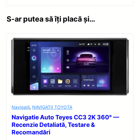
S-ar putea să îți placă și…
Navigatii
,
NAVIGATII TOYOTA
Navigatie Auto Teyes CC3 2K 360° —
Recenzie Detaliată, Testare &
Recomandări