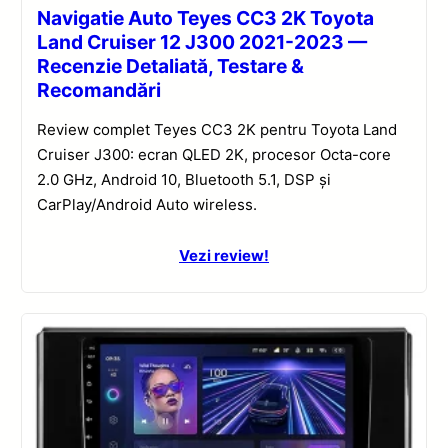
Navigatie Auto Teyes CC3 2K Toyota
Land Cruiser 12 J300 2021-2023 —
Recenzie Detaliată, Testare &
Recomandări
Review complet Teyes CC3 2K pentru Toyota Land
Cruiser J300: ecran QLED 2K, procesor Octa-core
2.0 GHz, Android 10, Bluetooth 5.1, DSP și
CarPlay/Android Auto wireless.
Vezi review!