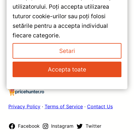
«
utilizatorului. Poți accepta utilizarea
Recenzie Navigație Auto MOSS
tuturor cookie-urilor sau poți folosi
M2 pentru Peugeot 3008
setările pentru a accepta individual
(2009-2016): Performanță,
»
fiecare categorie.
Conectivitate și Experiență
Performanță și Navigație
Audio
Avansată cu MOSS M2 pentru
Setari
Peugeot 108 (2014-2021)
Accepta toate
Privacy Policy
·
Terms of Service
·
Contact Us
Facebook
Instagram
Twitter