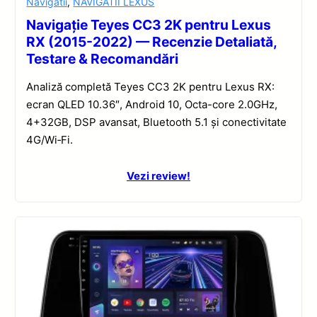
Navigatii
,
NAVIGATII LEXUS
Navigație Teyes CC3 2K pentru Lexus
RX (2015-2022) — Recenzie Detaliată,
Testare & Recomandări
Analiză completă Teyes CC3 2K pentru Lexus RX:
ecran QLED 10.36″, Android 10, Octa-core 2.0GHz,
4+32GB, DSP avansat, Bluetooth 5.1 și conectivitate
4G/Wi‑Fi.
Vezi review!