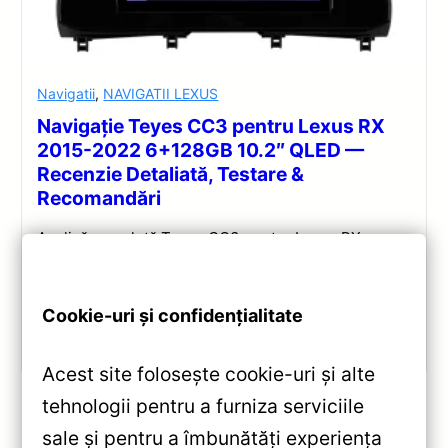
Navigatii
,
NAVIGATII LEXUS
Navigație Teyes CC3 pentru Lexus RX
2015-2022 6+128GB 10.2″ QLED —
Recenzie Detaliată, Testare &
Recomandări
Analiză completă Teyes CC3 pentru Lexus RX:
Android 10, Octa-core 1.8GHz, 6+128GB, ecran QLED
10.2″, DSP audio și conectivitate 4G/Wi‑Fi.
Cookie-uri și confidențialitate
Vezi review!
Acest site folosește cookie-uri și alte
tehnologii pentru a furniza serviciile
sale și pentru a îmbunătăți experiența