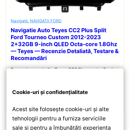
Navigatii
,
NAVIGATII FORD
Navigatie Auto Teyes CC2 Plus Split
Ford Tourneo Custom 2012-2023
2+32GB 9-inch QLED Octa-core 1.8Ghz
— Teyes — Recenzie Detaliată, Testare &
Recomandări
Recenzie completă a Teyes CC2 Plus pentru Ford
Tourneo Custom: ecran QLED 9-inch, Android 10,
Octa-core 1.8GHz, DSP 5.1, 4G/WiFi și Bluetooth 5.1.
Cookie-uri și confidențialitate
Vezi review!
Acest site folosește cookie-uri și alte
tehnologii pentru a furniza serviciile
sale și pentru a îmbunătăți experiența