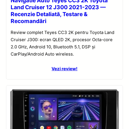
Navigatie Auto Teyes CC3 2K Toyota
Land Cruiser 12 J300 2021-2023 —
Recenzie Detaliată, Testare &
Recomandări
Review complet Teyes CC3 2K pentru Toyota Land
Cruiser J300: ecran QLED 2K, procesor Octa-core
2.0 GHz, Android 10, Bluetooth 5.1, DSP și
CarPlay/Android Auto wireless.
Vezi review!