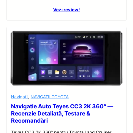
Vezi review!
Navigatii
,
NAVIGATII TOYOTA
Navigatie Auto Teyes CC3 2K 360° —
Recenzie Detaliată, Testare &
Recomandări
Teyes CC3 2K 360° pentru Toyota Land Cruiser