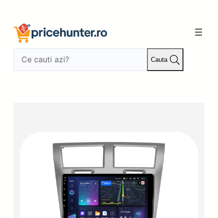
Sari
la
conținut
Cauta