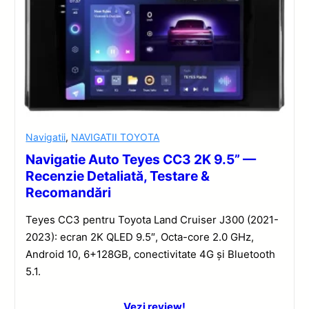
Navigatii
,
NAVIGATII TOYOTA
Navigatie Auto Teyes CC3 2K 9.5” —
Recenzie Detaliată, Testare &
Recomandări
Teyes CC3 pentru Toyota Land Cruiser J300 (2021-
2023): ecran 2K QLED 9.5″, Octa-core 2.0 GHz,
Android 10, 6+128GB, conectivitate 4G și Bluetooth
5.1.
Vezi review!