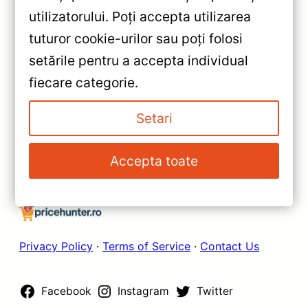
«
utilizatorului. Poți accepta utilizarea
Navigație Auto Teyes CC3L
tuturor cookie-urilor sau poți folosi
Dodge Nitro 2006-2011 —
setările pentru a accepta individual
Performanță, Android 10 și
»
fiecare categorie.
Bluetooth 5.1
Navigație Auto Teyes CC3L
Dodge Nitro 2006-2011 –
Setari
Performanță, Conectivitate &
Sunet Premium
Accepta toate
Privacy Policy
·
Terms of Service
·
Contact Us
Facebook
Instagram
Twitter