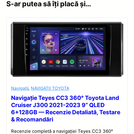
S-ar putea să îți placă și…
Navigatii
,
NAVIGATII TOYOTA
Navigație Teyes CC3 360° Toyota Land
Cruiser J300 2021-2023 9” QLED
6+128GB — Recenzie Detaliată, Testare
& Recomandări
Recenzie completă a navigației Teyes CC3 360°