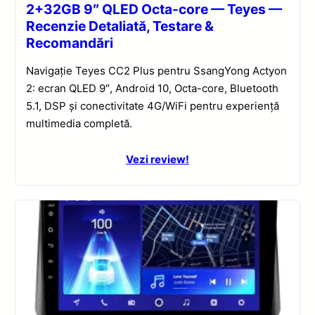
2+32GB 9″ QLED Octa-core — Teyes —
Recenzie Detaliată, Testare &
Recomandări
Navigație Teyes CC2 Plus pentru SsangYong Actyon
2: ecran QLED 9″, Android 10, Octa-core, Bluetooth
5.1, DSP și conectivitate 4G/WiFi pentru experiență
multimedia completă.
Vezi review!