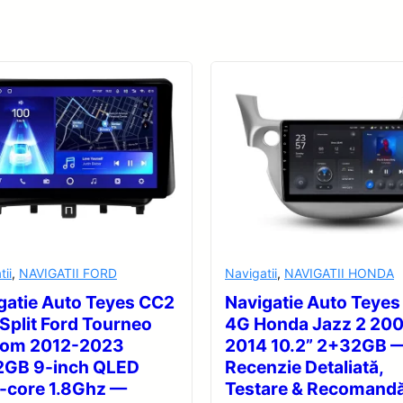
tii
,
NAVIGATII FORD
Navigatii
,
NAVIGATII HONDA
gatie Auto Teyes CC2
Navigatie Auto Teyes
 Split Ford Tourneo
4G Honda Jazz 2 20
tom 2012-2023
2014 10.2” 2+32GB 
GB 9-inch QLED
Recenzie Detaliată,
-core 1.8Ghz —
Testare & Recomandă