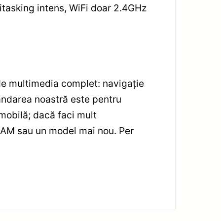
itasking intens, WiFi doar 2.4GHz
de multimedia complet: navigație
mandarea noastră este pentru
 mobilă; dacă faci mult
t RAM sau un model mai nou. Per