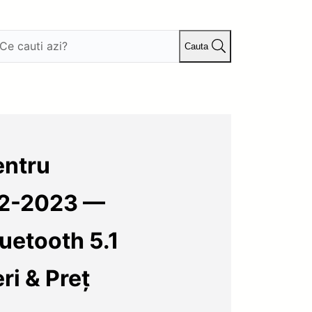
Cauta
entru
22-2023 —
uetooth 5.1
ri & Preț