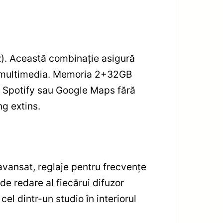
z). Această combinație asigură
ă a multimedia. Memoria 2+32GB
, Spotify sau Google Maps fără
ng extins.
avansat, reglaje pentru frecvențe
de redare al fiecărui difuzor
el dintr-un studio în interiorul