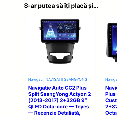
S-ar putea să îți placă și…
Navigatii
,
NAVIGATII SSANGYONG
Naviga
Navigatie Auto CC2 Plus
Navi
Split SsangYong Actyon 2
Plus
(2013-2017) 2+32GB 9″
Cus
QLED Octa-core — Teyes
2+32
— Recenzie Detaliată,
Octa