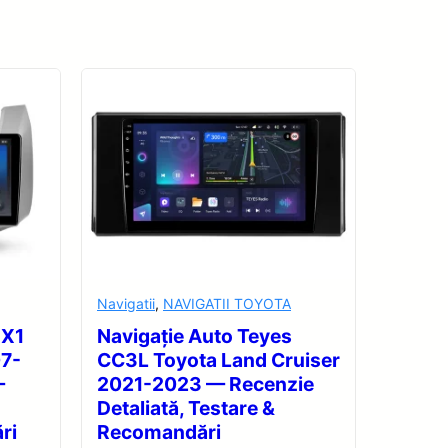
Navigatii
,
NAVIGATII TOYOTA
 X1
Navigație Auto Teyes
07-
CC3L Toyota Land Cruiser
—
2021-2023 — Recenzie
Detaliată, Testare &
ri
Recomandări