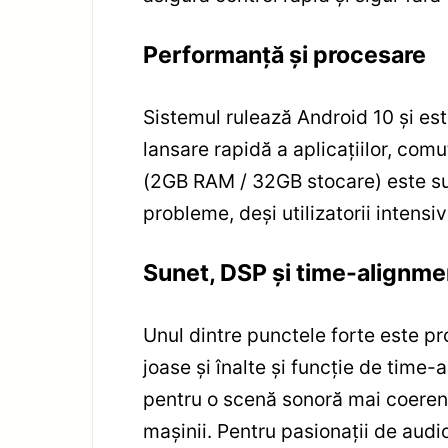
Performanță și procesare
Sistemul rulează Android 10 și es
lansare rapidă a aplicațiilor, com
(2GB RAM / 32GB stocare) este suf
probleme, deși utilizatorii intens
Sunet, DSP și time-alignme
Unul dintre punctele forte este pr
joase și înalte și funcție de time
pentru o scenă sonoră mai coerentă
mașinii. Pentru pasionații de audio