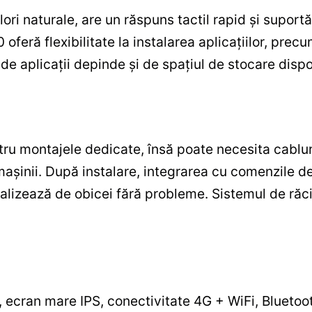
ori naturale, are un răspuns tactil rapid și suport
 oferă flexibilitate la instalarea aplicațiilor, pre
a de aplicații depinde și de spațiul de stocare dispo
entru montajele dedicate, însă poate necesita cabl
inii. După instalare, integrarea cu comenzile de p
alizează de obicei fără probleme. Sistemul de răcir
, ecran mare IPS, conectivitate 4G + WiFi, Bluetoot