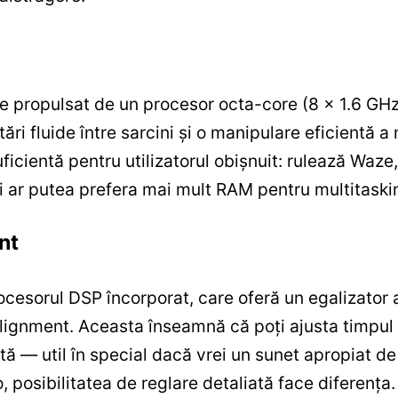
te propulsat de un procesor octa-core (8 x 1.6 GH
utări fluide între sarcini și o manipulare eficient
icientă pentru utilizatorul obișnuit: rulează Waze
ivi ar putea prefera mai mult RAM pentru multitaski
nt
ocesorul DSP încorporat, care oferă un egalizator 
-alignment. Aceasta înseamnă că poți ajusta timpul 
 — util în special dacă vrei un sunet apropiat de c
, posibilitatea de reglare detaliată face diferența.