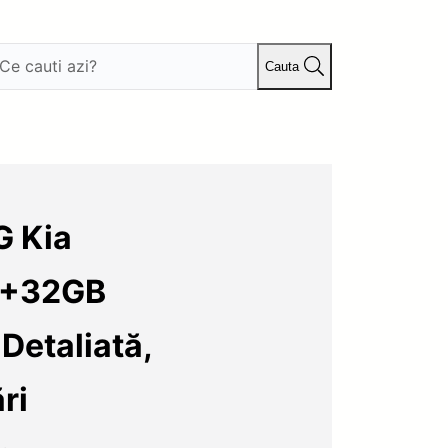
Cauta
G Kia
2+32GB
Detaliată,
ri