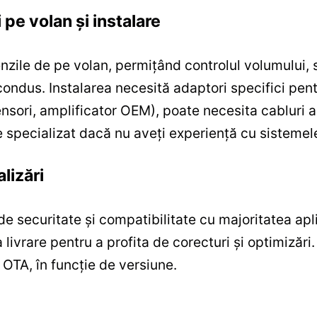
pe volan și instalare
zile de pe volan, permițând controlul volumului, s
 condus. Instalarea necesită adaptori specifici pen
ensori, amplificator OEM), poate necesita cabluri a
 specializat dacă nu aveți experiență cu sistemel
lizări
e securitate și compatibilitate cu majoritatea apli
a livrare pentru a profita de corecturi și optimizăr
 OTA, în funcție de versiune.