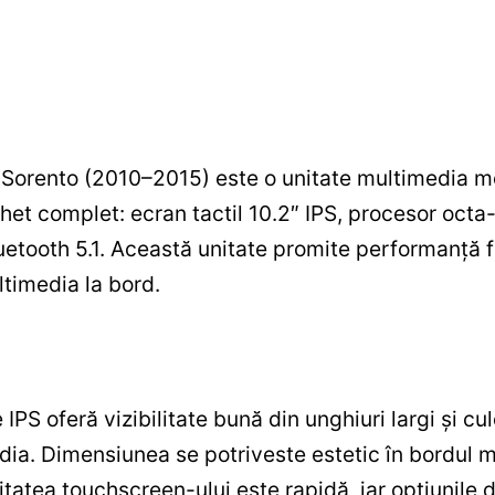
 Sorento (2010–2015) este o unitate multimedia m
achet complet: ecran tactil 10.2″ IPS, procesor oc
uetooth 5.1. Această unitate promite performanță f
ltimedia la bord.
IPS oferă vizibilitate bună din unghiuri largi și cul
dia. Dimensiunea se potriveste estetic în bordul
itatea touchscreen-ului este rapidă, iar opțiunile 