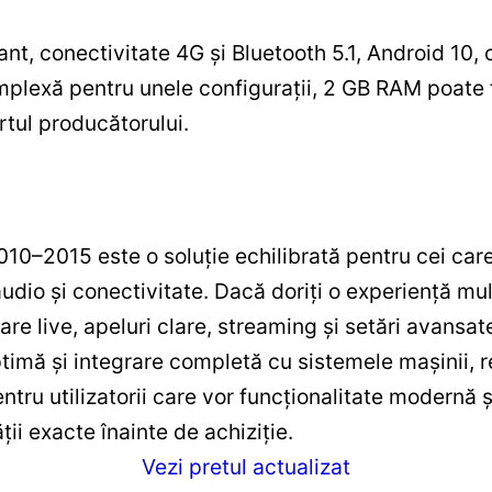
nt, conectivitate 4G și Bluetooth 5.1, Android 10,
omplexă pentru unele configurații, 2 GB RAM poate f
rtul producătorului.
10–2015 este o soluție echilibrată pentru cei car
udio și conectivitate. Dacă doriți o experiență mu
are live, apeluri clare, streaming și setări avansa
optimă și integrare completă cu sistemele mașinii,
ntru utilizatorii care vor funcționalitate modernă 
ții exacte înainte de achiziție.
Vezi pretul actualizat