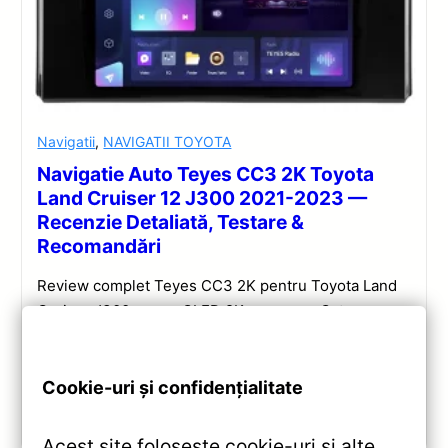
Navigatii
,
NAVIGATII TOYOTA
Navigatie Auto Teyes CC3 2K Toyota
Land Cruiser 12 J300 2021-2023 —
Recenzie Detaliată, Testare &
Recomandări
Review complet Teyes CC3 2K pentru Toyota Land
Cruiser J300: ecran QLED 2K, procesor Octa-core
2.0 GHz, Android 10, Bluetooth 5.1, DSP și
CarPlay/Android Auto wireless.
Cookie-uri și confidențialitate
Vezi review!
Acest site folosește cookie-uri și alte