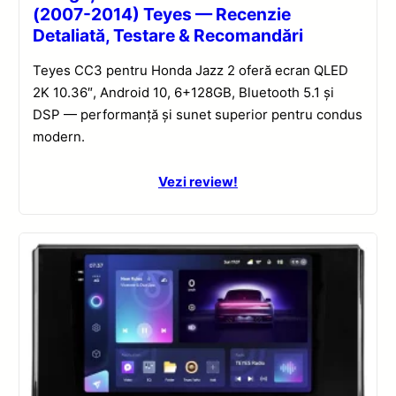
(2007-2014) Teyes — Recenzie
Detaliată, Testare & Recomandări
Teyes CC3 pentru Honda Jazz 2 oferă ecran QLED
2K 10.36″, Android 10, 6+128GB, Bluetooth 5.1 și
DSP — performanță și sunet superior pentru condus
modern.
Vezi review!