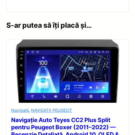
S-ar putea să îți placă și…
Navigatii
,
NAVIGATII PEUGEOT
Navigație Auto Teyes CC2 Plus Split
pentru Peugeot Boxer (2011–2022) —
Recenzie Detaliată, Android 10, QLED &