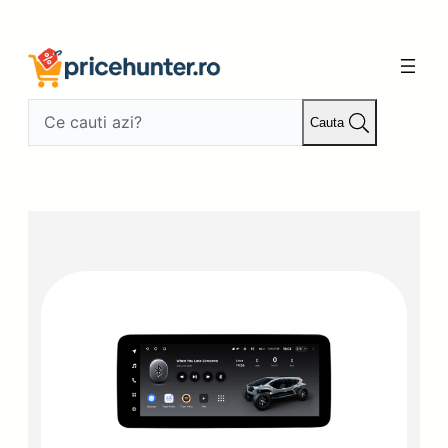
Sari
la
conținut
Cauta