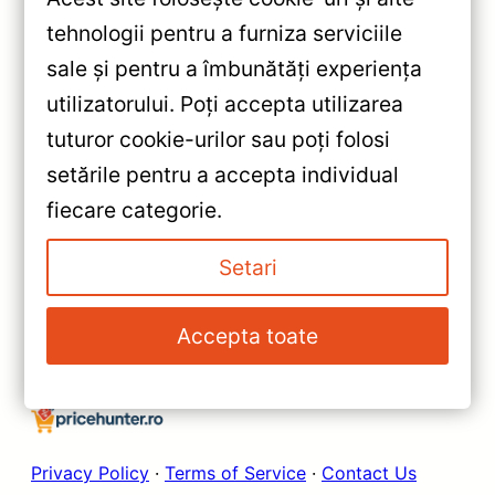
tehnologii pentru a furniza serviciile
sale și pentru a îmbunătăți experiența
«
utilizatorului. Poți accepta utilizarea
Navigație Auto Teyes Lux One
tuturor cookie-urilor sau poți folosi
Honda Accord 10 (2018-2022)
setările pentru a accepta individual
4+32GB 12.3″ IPS Octa-core —
»
fiecare categorie.
Recenzie Detaliată, Testare &
Navigație Teyes Lux One VW
Recomandări
Scirocco (2008-2017) — 12.3″
Setari
IPS, 6+128GB, Android 10:
Recenzie Detaliată &
Accepta toate
Recomandări
Privacy Policy
·
Terms of Service
·
Contact Us