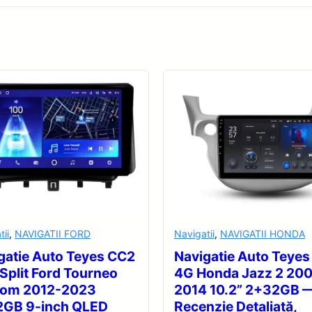
tii
,
NAVIGATII FORD
Navigatii
,
NAVIGATII HONDA
gatie Auto Teyes CC2
Navigatie Auto Teyes
 Split Ford Tourneo
4G Honda Jazz 2 20
tom 2012-2023
2014 10.2” 2+32GB 
GB 9-inch QLED
Recenzie Detaliată,