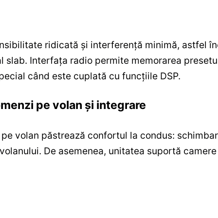
bilitate ridicată și interferență minimă, astfel în
al slab. Interfața radio permite memorarea preseturi
pecial când este cuplată cu funcțiile DSP.
omenzi pe volan și integrare
pe volan păstrează confortul la condus: schimbare
a volanului. De asemenea, unitatea suportă camere