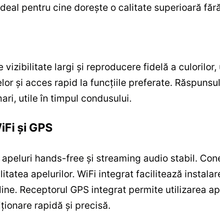
ideal pentru cine dorește o calitate superioară fă
izibilitate largi și reproducere fidelă a culorilor, u
or și acces rapid la funcțiile preferate. Răspunsul
ri, utile în timpul condusului.
iFi și GPS
 apeluri hands-free și streaming audio stabil. Co
itatea apelurilor. WiFi integrat facilitează instala
online. Receptorul GPS integrat permite utilizarea ap
iționare rapidă și precisă.