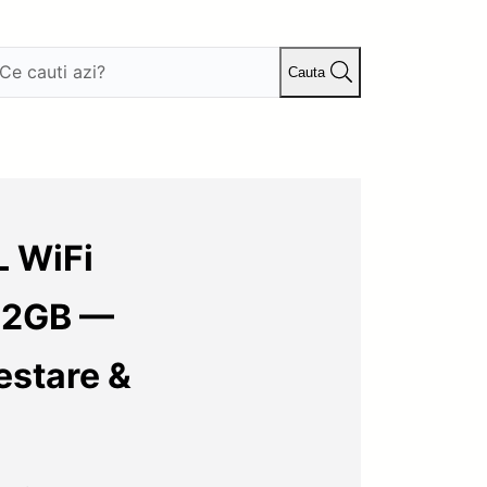
Cauta
L WiFi
32GB —
estare &