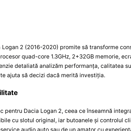
Logan 2 (2016-2020) promite să transforme conso
procesor quad-core 1.3GHz, 2+32GB memorie, ecran
nzie detaliată analizăm performanța, calitatea su
 te ajuta să decizi dacă merită investiția.
litate
c pentru Dacia Logan 2, ceea ce înseamnă integra
ile cu slotul original, iar butoanele și controlul c
n service audio auto sau de un amator cu experiență