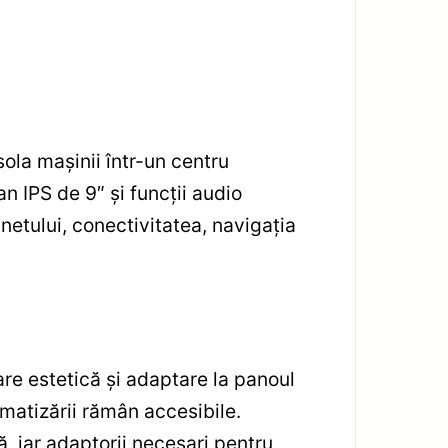
la mașinii într-un centru
 IPS de 9″ și funcții audio
netului, conectivitatea, navigația
re estetică și adaptare la panoul
limatizării rămân accesibile.
, iar adaptorii necesari pentru