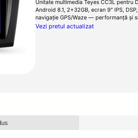
Unitate multimedia Teyes CC3L pentru 
Android 8.1, 2+32GB, ecran 9″ IPS, DSP, 
navigație GPS/Waze — performanță și s
Vezi pretul actualizat
dus