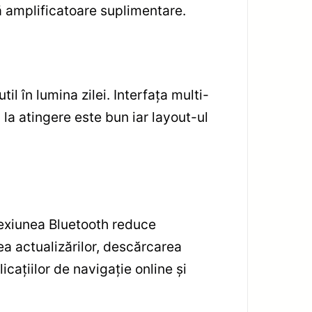
ră amplificatoare suplimentare.
til în lumina zilei. Interfața multi-
 la atingere este bun iar layout-ul
nexiunea Bluetooth reduce
rea actualizărilor, descărcarea
licațiilor de navigație online și