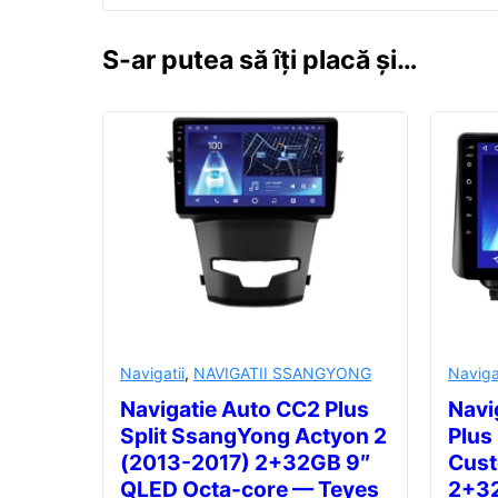
S-ar putea să îți placă și…
Navigatii
,
NAVIGATII SSANGYONG
Naviga
Navigatie Auto CC2 Plus
Navi
Split SsangYong Actyon 2
Plus
(2013-2017) 2+32GB 9″
Cus
QLED Octa-core — Teyes
2+32