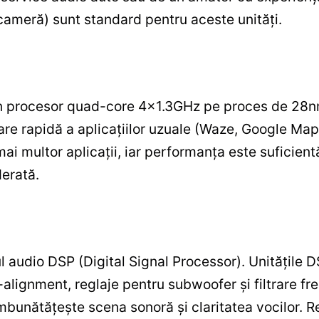
 cameră) sunt standard pentru aceste unități.
un procesor quad-core 4×1.3GHz pe proces de 28n
nsare rapidă a aplicațiilor uzuale (Waze, Google M
ai multor aplicații, iar performanța este suficien
derată.
 audio DSP (Digital Signal Processor). Unitățile DS
alignment, reglaje pentru subwoofer și filtrare fre
 îmbunătățește scena sonoră și claritatea vocilor. R