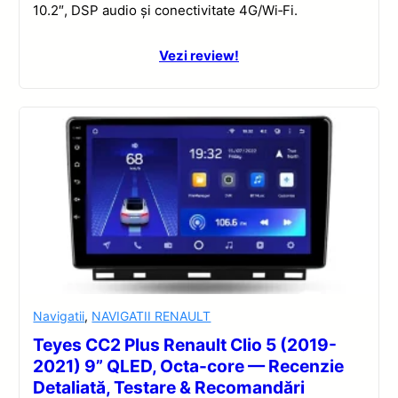
10.2″, DSP audio și conectivitate 4G/Wi‑Fi.
Vezi review!
Navigatii
,
NAVIGATII RENAULT
Teyes CC2 Plus Renault Clio 5 (2019-
2021) 9” QLED, Octa-core — Recenzie
Detaliată, Testare & Recomandări