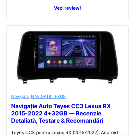
Vezi review!
Navigatii
,
NAVIGATII LEXUS
Navigație Auto Teyes CC3 Lexus RX
2015-2022 4+32GB — Recenzie
Detaliată, Testare & Recomandări
Teyes CC3 pentru Lexus RX (2015-2022): Android