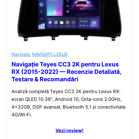
Navigatii
,
NAVIGATII LEXUS
Navigație Teyes CC3 2K pentru Lexus
RX (2015-2022) — Recenzie Detaliată,
Testare & Recomandări
Analiză completă Teyes CC3 2K pentru Lexus RX:
ecran QLED 10.36″, Android 10, Octa-core 2.0GHz,
4+32GB, DSP avansat, Bluetooth 5.1 și conectivitate
4G/Wi‑Fi.
Vezi review!