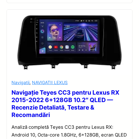
Navigatii
,
NAVIGATII LEXUS
Navigație Teyes CC3 pentru Lexus RX
2015-2022 6+128GB 10.2″ QLED —
Recenzie Detaliată, Testare &
Recomandări
Analiză completă Teyes CC3 pentru Lexus RX:
Android 10, Octa-core 1.8GHz, 6+128GB, ecran QLED