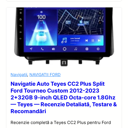
Navigatii
,
NAVIGATII FORD
Navigatie Auto Teyes CC2 Plus Split
Ford Tourneo Custom 2012-2023
2+32GB 9-inch QLED Octa-core 1.8Ghz
— Teyes — Recenzie Detaliată, Testare &
Recomandări
Recenzie completă a Teyes CC2 Plus pentru Ford