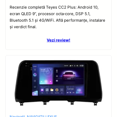
Recenzie completă Teyes CC2 Plus: Android 10,
ecran QLED 9”, procesor octa‑core, DSP 5.1,
Bluetooth 5.1 și 4G/WiFi. Află performanțe, instalare
și verdict final.
Vezi review!
Navigatii
,
NAVIGATII LEXUS