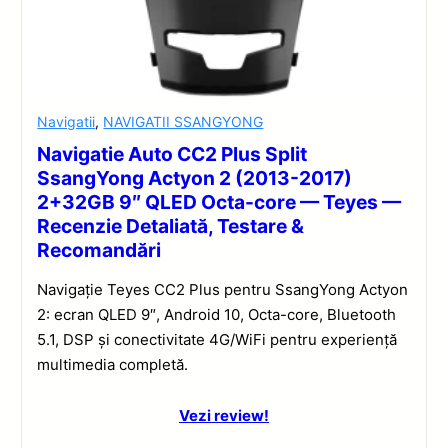
Navigatii
,
NAVIGATII SSANGYONG
Navigatie Auto CC2 Plus Split
SsangYong Actyon 2 (2013-2017)
2+32GB 9″ QLED Octa-core — Teyes —
Recenzie Detaliată, Testare &
Recomandări
Navigație Teyes CC2 Plus pentru SsangYong Actyon
2: ecran QLED 9″, Android 10, Octa-core, Bluetooth
5.1, DSP și conectivitate 4G/WiFi pentru experiență
multimedia completă.
Vezi review!