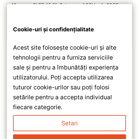
10, ecran QLED 10.2″, Octa-core 1.8GHz, 4+32GB,
DSP și conectivitate wireless pentru o experiență
multimedia completă.
Cookie-uri și confidențialitate
Vezi review!
Acest site folosește cookie-uri și alte
tehnologii pentru a furniza serviciile
sale și pentru a îmbunătăți experiența
«
utilizatorului. Poți accepta utilizarea
Navigatie Auto Teyes CC3L
tuturor cookie-urilor sau poți folosi
WiFi Toyota Hiace H300
setările pentru a accepta individual
2+32GB 9″ IPS Quad-core
»
fiecare categorie.
1.3GHz — Recenzie Detaliată,
Navigație Auto CC3L 9” IPS
Testare & Recomandări
2+32GB pentru Toyota Land
Setari
Cruiser J200 — Teyes —