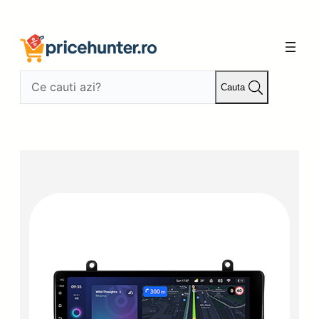
Sari
la
conținut
Cauta