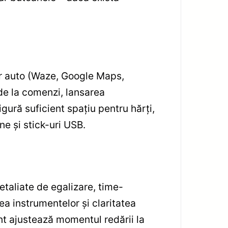
lor auto (Waze, Google Maps,
de la comenzi, lansarea
igură suficient spațiu pentru hărți,
rne și stick-uri USB.
taliate de egalizare, time-
ea instrumentelor și claritatea
nt ajustează momentul redării la