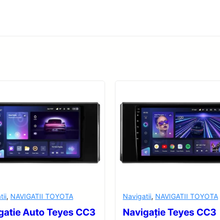
tii
,
NAVIGATII TOYOTA
Navigatii
,
NAVIGATII TOYOTA
gatie Auto Teyes CC3
Navigație Teyes CC3