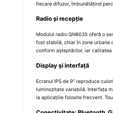
fiecare difuzor, îmbunătățind perc
Radio și recepție
Modulul radio QN8035 oferă o sensib
fost stabilă, chiar în zone urban
conform așteptărilor, iar calitatea
Display și interfață
Ecranul IPS de 9″ reproduce culorile
luminozitate variabilă. Interfața 
la aplicațiile folosite frecvent. T
Conectivitate: Bluetooth, GP