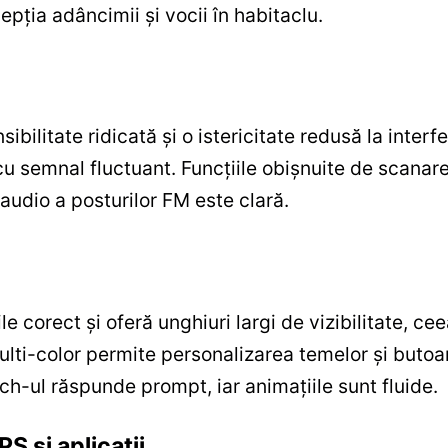
epția adâncimii și vocii în habitaclu.
ilitate ridicată și o istericitate redusă la interf
e cu semnal fluctuant. Funcțiile obișnuite de scan
 audio a posturilor FM este clară.
 corect și oferă unghiuri largi de vizibilitate, ceea
multi-color permite personalizarea temelor și buto
ouch-ul răspunde prompt, iar animațiile sunt fluide.
S și aplicații