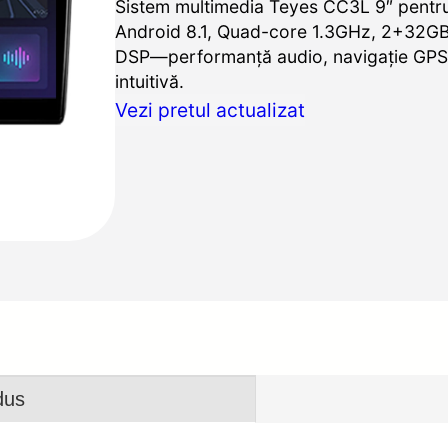
Sistem multimedia Teyes CC3L 9″ pentr
Android 8.1, Quad-core 1.3GHz, 2+32GB, 
DSP—performanță audio, navigație GPS ș
intuitivă.
Vezi pretul actualizat
dus