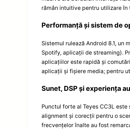
rămân intuitive pentru utilizare în
Performanță și sistem de o
Sistemul rulează Android 8.1, un m
Spotify, aplicații de streaming). 
aplicațiilor este rapidă și comutăr
aplicații și fișiere media; pentru u
Sunet, DSP și experiența a
Punctul forte al Teyes CC3L este 
alignment și corecții pentru o sce
frecvențelor înalte au fost remar