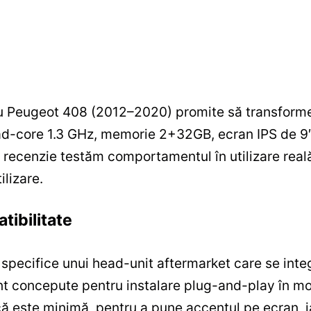
 Peugeot 408 (2012–2020) promite să transforme 
ad-core 1.3 GHz, memorie 2+32GB, ecran IPS de 9″
 recenzie testăm comportamentul în utilizare real
ilizare.
tibilitate
ce specifice unui head-unit aftermarket care se in
unt concepute pentru instalare plug-and-play în m
ică este minimă, pentru a pune accentul pe ecran, 