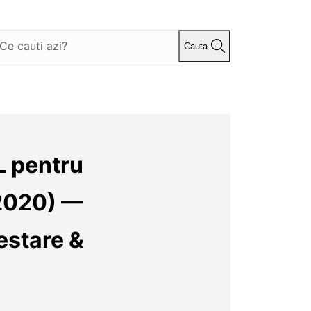
Cauta
L pentru
2020) —
estare &