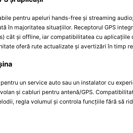
abile pentru apeluri hands-free și streaming audio;
 în majoritatea situațiilor. Receptorul GPS integra
 cât și offline, iar compatibilitatea cu aplicațiile
tate oferă rute actualizate și avertizări în timp re
șina
ă pentru un service auto sau un instalator cu exper
olan și cabluri pentru antenă/GPS. Compatibilita
dii, regla volumul și controla funcțiile fără să ri