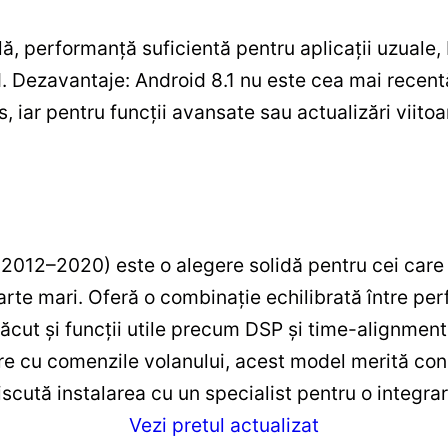
lă, performanță suficientă pentru aplicații uzuale, 
id. Dezavantaje: Android 8.1 nu este cea mai recen
ns, iar pentru funcții avansate sau actualizări viit
012–2020) este o alegere solidă pentru cei care
rte mari. Oferă o combinație echilibrată între per
lăcut și funcții utile precum DSP și time-alignment
re cu comenzile volanului, acest model merită cons
iscută instalarea cu un specialist pentru o integra
Vezi pretul actualizat