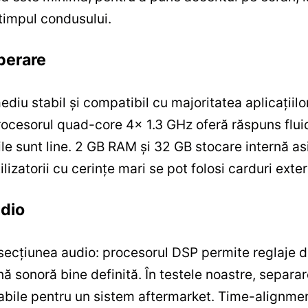
 timpul condusului.
perare
ediu stabil și compatibil cu majoritatea aplicații
Procesorul quad-core 4x 1.3 GHz oferă răspuns flui
ile sunt line. 2 GB RAM și 32 GB stocare internă as
tilizatorii cu cerințe mari se pot folosi carduri exte
udio
secțiunea audio: procesorul DSP permite reglaje de
nă sonoră bine definită. În testele noastre, separar
cabile pentru un sistem aftermarket. Time-alignme