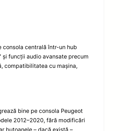
consola centrală într-un hub
 și funcții audio avansate precum
ă, compatibilitatea cu mașina,
tegrează bine pe consola Peugeot
odele 2012–2020, fără modificări
iar butoanele – dacă există –