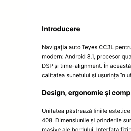
Introducere
Navigația auto Teyes CC3L pentru
modern: Android 8.1, procesor qu
DSP și time-alignment. În această
calitatea sunetului și ușurința în ut
Design, ergonomie și compa
Unitatea păstrează liniile esteti
408. Dimensiunile și prinderile s
masive ale bordului. Interfața fiz