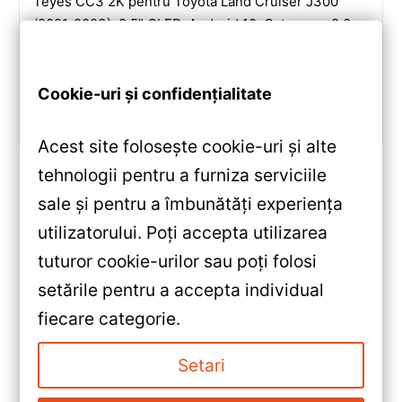
Teyes CC3 2K pentru Toyota Land Cruiser J300
(2021-2023): 9.5” QLED, Android 10, Octa-core 2.0
GHz, 4+32GB, Bluetooth 5.1 și DSP. Evaluare
completă a performanței și conectivității.
Cookie-uri și confidențialitate
Vezi review!
Acest site folosește cookie-uri și alte
tehnologii pentru a furniza serviciile
sale și pentru a îmbunătăți experiența
«
utilizatorului. Poți accepta utilizarea
Navigatie Auto Teyes CC3 360°
tuturor cookie-urilor sau poți folosi
Lexus IS 2005-2013 6+128GB
setările pentru a accepta individual
QLED — Recenzie Detaliată,
»
fiecare categorie.
Testare & Recomandări
Navigație Auto 2K 10.36″ QLED
4+64GB Octa-core — Teyes
Setari
CC3 — Recenzie Detaliată,