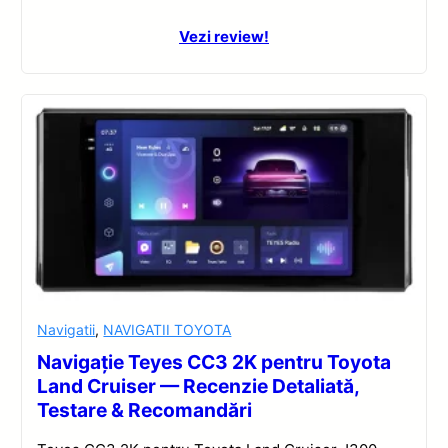
Vezi review!
Navigatii
,
NAVIGATII TOYOTA
Navigație Teyes CC3 2K pentru Toyota
Land Cruiser — Recenzie Detaliată,
Testare & Recomandări