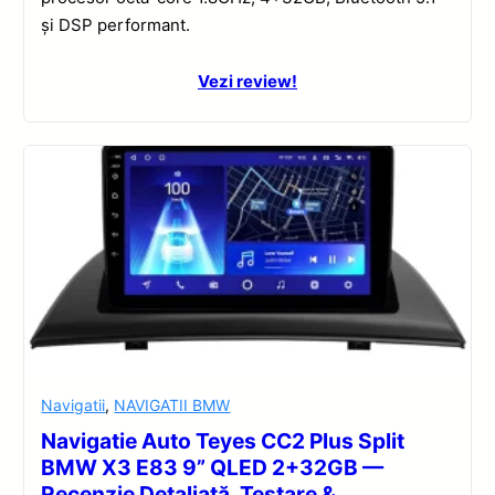
și DSP performant.
Vezi review!
Navigatii
,
NAVIGATII BMW
Navigatie Auto Teyes CC2 Plus Split
BMW X3 E83 9” QLED 2+32GB —
Recenzie Detaliată, Testare &