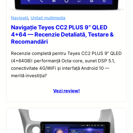
Navigatii
,
Unitati multimedia
Navigație Teyes CC2 PLUS 9” QLED
4+64 — Recenzie Detaliată, Testare &
Recomandări
Recenzie completă pentru Teyes CC2 PLUS 9” QLED
(4+64GB): performanță Octa-core, sunet DSP 5.1,
conectivitate 4G/WiFi și interfață Android 10 —
merită investiția?
Vezi review!