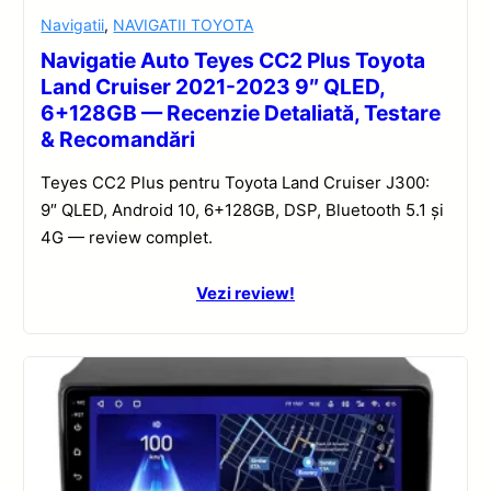
Navigatii
,
NAVIGATII TOYOTA
Navigatie Auto Teyes CC2 Plus Toyota
Land Cruiser 2021-2023 9″ QLED,
6+128GB — Recenzie Detaliată, Testare
& Recomandări
Teyes CC2 Plus pentru Toyota Land Cruiser J300:
9″ QLED, Android 10, 6+128GB, DSP, Bluetooth 5.1 și
4G — review complet.
Vezi review!