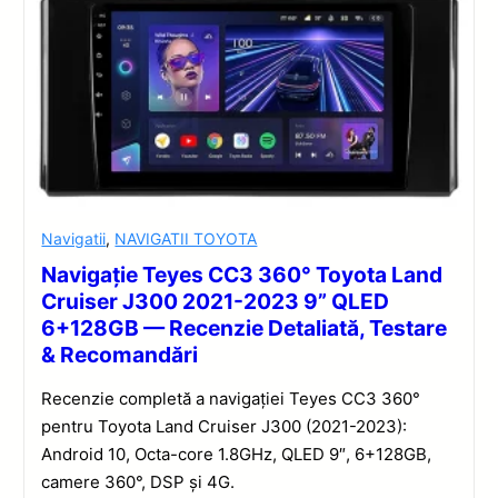
Navigatii
,
NAVIGATII TOYOTA
Navigație Teyes CC3 360° Toyota Land
Cruiser J300 2021-2023 9” QLED
6+128GB — Recenzie Detaliată, Testare
& Recomandări
Recenzie completă a navigației Teyes CC3 360°
pentru Toyota Land Cruiser J300 (2021-2023):
Android 10, Octa-core 1.8GHz, QLED 9″, 6+128GB,
camere 360°, DSP și 4G.