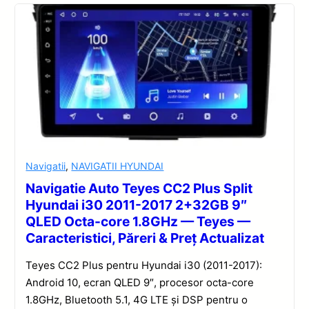
Navigatii
,
NAVIGATII HYUNDAI
Navigatie Auto Teyes CC2 Plus Split
Hyundai i30 2011-2017 2+32GB 9″
QLED Octa-core 1.8GHz — Teyes —
Caracteristici, Păreri & Preț Actualizat
Teyes CC2 Plus pentru Hyundai i30 (2011-2017):
Android 10, ecran QLED 9″, procesor octa-core
1.8GHz, Bluetooth 5.1, 4G LTE și DSP pentru o