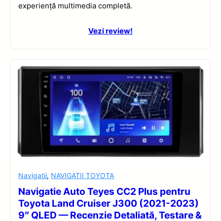
experiență multimedia completă.
Vezi review!
Navigatii
,
NAVIGATII TOYOTA
Navigatie Auto Teyes CC2 Plus pentru
Toyota Land Cruiser J300 (2021-2023)
9″ QLED — Recenzie Detaliată, Testare &