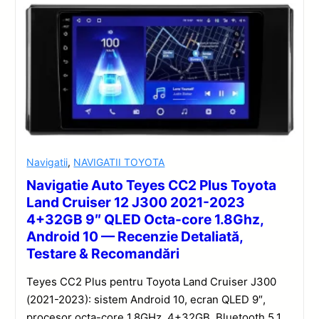
Navigatii
,
NAVIGATII TOYOTA
Navigatie Auto Teyes CC2 Plus Toyota
Land Cruiser 12 J300 2021-2023
4+32GB 9″ QLED Octa-core 1.8Ghz,
Android 10 — Recenzie Detaliată,
Testare & Recomandări
Teyes CC2 Plus pentru Toyota Land Cruiser J300
(2021-2023): sistem Android 10, ecran QLED 9″,
procesor octa-core 1.8GHz, 4+32GB, Bluetooth 5.1