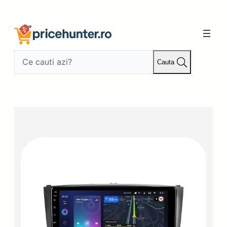
Sari
la
conținut
Cauta