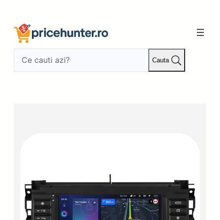
Sari
la
conținut
Cauta