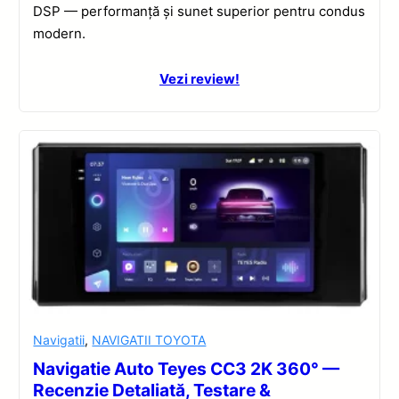
DSP — performanță și sunet superior pentru condus
modern.
Vezi review!
Navigatii
,
NAVIGATII TOYOTA
Navigatie Auto Teyes CC3 2K 360° —
Recenzie Detaliată, Testare &