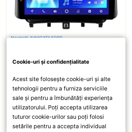
Navigatii
,
NAVIGATII FORD
Navigatie Auto Teyes CC2 Plus Split
Ford Tourneo Custom 2012-2023
2+32GB 9-inch QLED Octa-core 1.8Ghz
Cookie-uri și confidențialitate
— Teyes — Recenzie Detaliată, Testare &
Recomandări
Acest site folosește cookie-uri și alte
Recenzie completă a Teyes CC2 Plus pentru Ford
tehnologii pentru a furniza serviciile
Tourneo Custom: ecran QLED 9-inch, Android 10,
sale și pentru a îmbunătăți experiența
Octa-core 1.8GHz, DSP 5.1, 4G/WiFi și Bluetooth 5.1.
utilizatorului. Poți accepta utilizarea
tuturor cookie-urilor sau poți folosi
Vezi review!
setările pentru a accepta individual