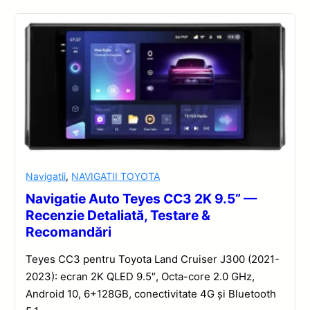
Navigatii
,
NAVIGATII TOYOTA
Navigatie Auto Teyes CC3 2K 9.5” —
Recenzie Detaliată, Testare &
Recomandări
Teyes CC3 pentru Toyota Land Cruiser J300 (2021-
2023): ecran 2K QLED 9.5″, Octa-core 2.0 GHz,
Android 10, 6+128GB, conectivitate 4G și Bluetooth