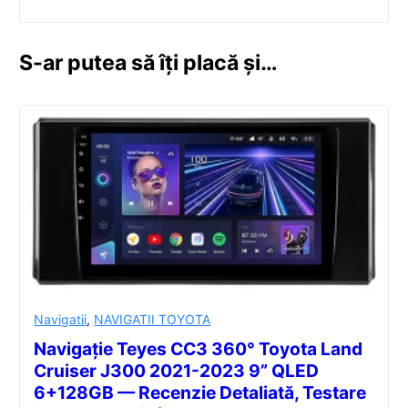
S-ar putea să îți placă și…
Navigatii
,
NAVIGATII TOYOTA
Navigație Teyes CC3 360° Toyota Land
Cruiser J300 2021-2023 9” QLED
6+128GB — Recenzie Detaliată, Testare