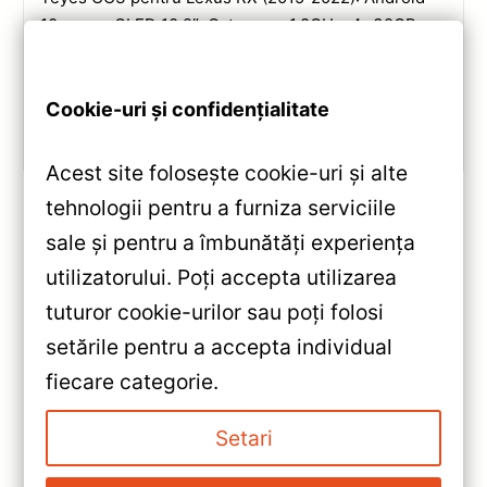
10, ecran QLED 10.2″, Octa-core 1.8GHz, 4+32GB,
DSP și conectivitate wireless pentru o experiență
multimedia completă.
Cookie-uri și confidențialitate
Vezi review!
Acest site folosește cookie-uri și alte
tehnologii pentru a furniza serviciile
sale și pentru a îmbunătăți experiența
«
utilizatorului. Poți accepta utilizarea
Navigație Auto Teyes X1 9 inchi
tuturor cookie-urilor sau poți folosi
pentru Ford Edge 2 (2015-2018)
setările pentru a accepta individual
— Recenzie Detaliată, Testare &
»
fiecare categorie.
Recomandări
Navigatie Auto CC3 2K Ford
Edge 2 (2015-2018) 9.5″ QLED
Setari
— Teyes — Recenzie Detaliată,