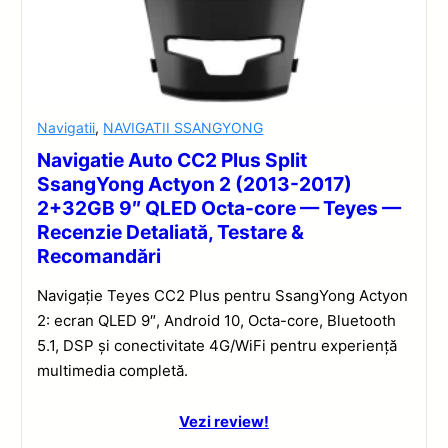
Navigatii
,
NAVIGATII SSANGYONG
Navigatie Auto CC2 Plus Split
SsangYong Actyon 2 (2013-2017)
2+32GB 9″ QLED Octa-core — Teyes —
Recenzie Detaliată, Testare &
Recomandări
Navigație Teyes CC2 Plus pentru SsangYong Actyon
2: ecran QLED 9″, Android 10, Octa-core, Bluetooth
5.1, DSP și conectivitate 4G/WiFi pentru experiență
multimedia completă.
Vezi review!