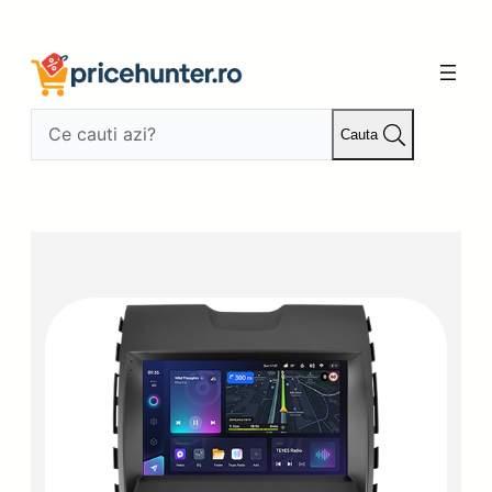
Sari
la
conținut
Cauta