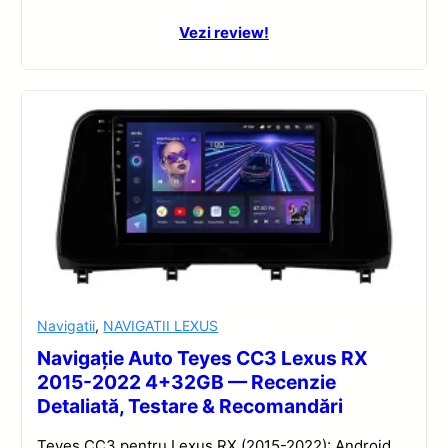
Vezi review!
Navigatii
,
NAVIGATII LEXUS
Navigație Auto Teyes CC3 Lexus RX
2015-2022 4+32GB — Recenzie
Detaliată, Testare & Recomandări
Teyes CC3 pentru Lexus RX (2015-2022): Android