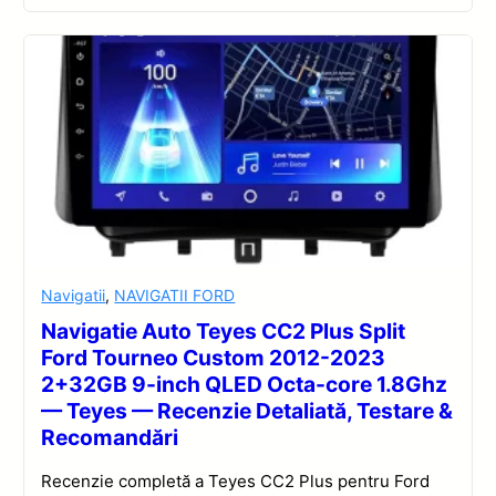
Navigatii
,
NAVIGATII FORD
Navigatie Auto Teyes CC2 Plus Split
Ford Tourneo Custom 2012-2023
2+32GB 9-inch QLED Octa-core 1.8Ghz
— Teyes — Recenzie Detaliată, Testare &
Recomandări
Recenzie completă a Teyes CC2 Plus pentru Ford