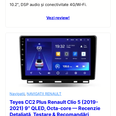
10.2″, DSP audio și conectivitate 4G/Wi‑Fi.
Vezi review!
Navigatii
,
NAVIGATII RENAULT
Teyes CC2 Plus Renault Clio 5 (2019-
2021) 9” QLED, Octa-core — Recenzie
Detaliată, Testare & Recomandări