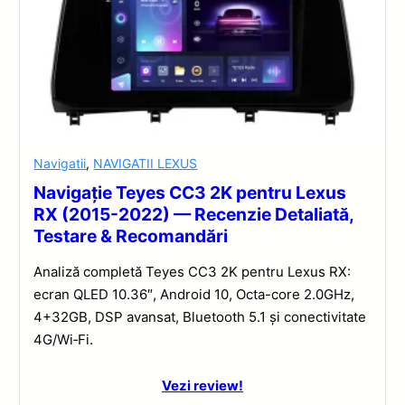
Navigatii
,
NAVIGATII LEXUS
Navigație Teyes CC3 2K pentru Lexus
RX (2015-2022) — Recenzie Detaliată,
Testare & Recomandări
Analiză completă Teyes CC3 2K pentru Lexus RX:
ecran QLED 10.36″, Android 10, Octa-core 2.0GHz,
4+32GB, DSP avansat, Bluetooth 5.1 și conectivitate
4G/Wi‑Fi.
Vezi review!