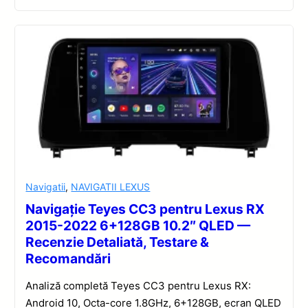
Navigatii
,
NAVIGATII LEXUS
Navigație Teyes CC3 pentru Lexus RX
2015-2022 6+128GB 10.2″ QLED —
Recenzie Detaliată, Testare &
Recomandări
Analiză completă Teyes CC3 pentru Lexus RX:
Android 10, Octa-core 1.8GHz, 6+128GB, ecran QLED