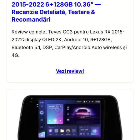
2015-2022 6+128GB 10.36″ —
Recenzie Detaliată, Testare &
Recomandări
Review complet Teyes CC3 pentru Lexus RX 2015-
2022: display QLED 2K, Android 10, 6+128GB,
Bluetooth 5.1, DSP, CarPlay/Android Auto wireless și
4G.
Vezi review!