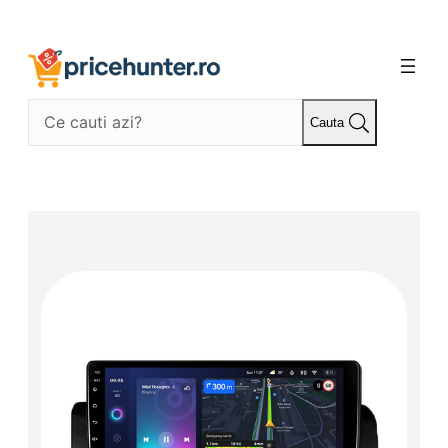
Sari
la
conținut
Cauta