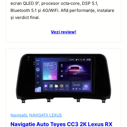
ecran QLED 9”, procesor octa‑core, DSP 5.1,
Bluetooth 5.1 și 4G/WiFi. Află performanțe, instalare
și verdict final.
Vezi review!
Navigatii
,
NAVIGATII LEXUS
Navigatie Auto Teyes CC3 2K Lexus RX