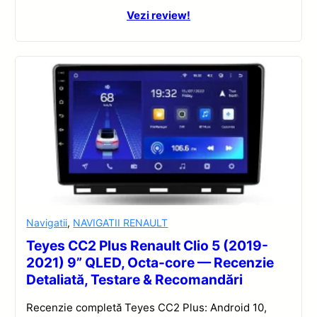
Vezi review!
Navigatii
,
NAVIGATII RENAULT
Teyes CC2 Plus Renault Clio 5 (2019-
2021) 9” QLED, Octa-core — Recenzie
Detaliată, Testare & Recomandări
Recenzie completă Teyes CC2 Plus: Android 10,