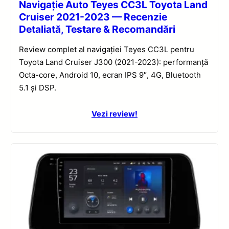
Navigație Auto Teyes CC3L Toyota Land
Cruiser 2021-2023 — Recenzie
Detaliată, Testare & Recomandări
Review complet al navigației Teyes CC3L pentru
Toyota Land Cruiser J300 (2021-2023): performanță
Octa-core, Android 10, ecran IPS 9″, 4G, Bluetooth
5.1 și DSP.
Vezi review!