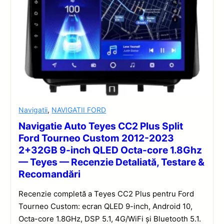
Navigatii
,
NAVIGATII FORD
Navigatie Auto Teyes CC2 Plus Split
Ford Tourneo Custom 2012-2023
2+32GB 9-inch QLED Octa-core 1.8Ghz
— Teyes — Recenzie Detaliată, Testare &
Recomandări
Recenzie completă a Teyes CC2 Plus pentru Ford
Tourneo Custom: ecran QLED 9-inch, Android 10,
Octa-core 1.8GHz, DSP 5.1, 4G/WiFi și Bluetooth 5.1.