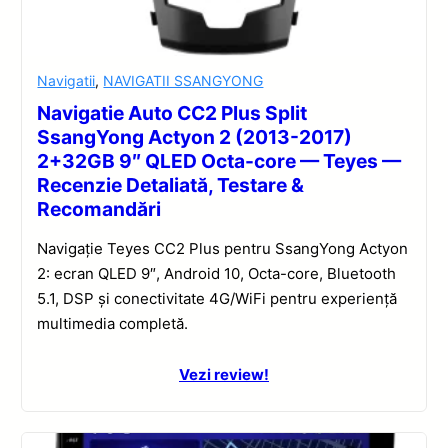
Navigatii
,
NAVIGATII SSANGYONG
Navigatie Auto CC2 Plus Split
SsangYong Actyon 2 (2013-2017)
2+32GB 9″ QLED Octa-core — Teyes —
Recenzie Detaliată, Testare &
Recomandări
Navigație Teyes CC2 Plus pentru SsangYong Actyon
2: ecran QLED 9″, Android 10, Octa-core, Bluetooth
5.1, DSP și conectivitate 4G/WiFi pentru experiență
multimedia completă.
Vezi review!