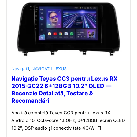
Navigatii
,
NAVIGATII LEXUS
Navigație Teyes CC3 pentru Lexus RX
2015-2022 6+128GB 10.2″ QLED —
Recenzie Detaliată, Testare &
Recomandări
Analiză completă Teyes CC3 pentru Lexus RX:
Android 10, Octa-core 1.8GHz, 6+128GB, ecran QLED
10.2″, DSP audio și conectivitate 4G/Wi‑Fi.