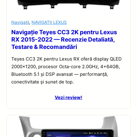
Navigatii
,
NAVIGATII LEXUS
Navigație Teyes CC3 2K pentru Lexus
RX 2015-2022 — Recenzie Detaliată,
Testare & Recomandări
Teyes CC3 2K pentru Lexus RX oferă display QLED
2000×1200, procesor Octa-core 2.0GHz, 4+64GB,
Bluetooth 5.1 și DSP avansat — performanță,
conectivitate și sunet de top.
Vezi review!