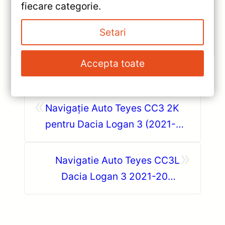
DSP și conectivitate wireless pentru o experiență
fiecare categorie.
multimedia completă.
Setari
Vezi review!
Accepta toate
«
Navigație Auto Teyes CC3 2K
pentru Dacia Logan 3 (2021-
2024) 4+64GB 9.5″ QLED
»
Octa-core — Recenzie
Navigatie Auto Teyes CC3L
Detaliată, Testare &
Dacia Logan 3 2021-2024
Recomandări
4+64GB 9″ IPS Octa-core
1.6GHz — Teyes Recenzie
Detaliată, Testare &