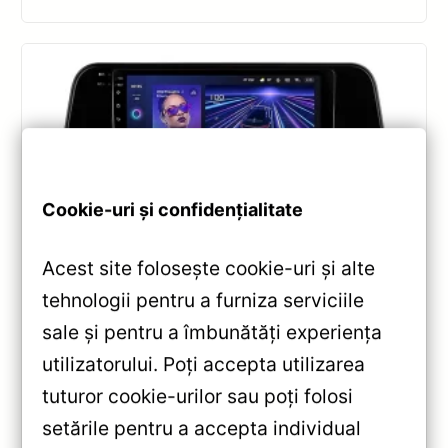
Cookie-uri și confidențialitate
Acest site folosește cookie-uri și alte
Navigatii
,
NAVIGATII LEXUS
tehnologii pentru a furniza serviciile
Navigație Auto Teyes CC3 Lexus RX
sale și pentru a îmbunătăți experiența
2015-2022 4+32GB — Recenzie
Detaliată, Testare & Recomandări
utilizatorului. Poți accepta utilizarea
tuturor cookie-urilor sau poți folosi
Teyes CC3 pentru Lexus RX (2015-2022): Android
10, ecran QLED 10.2″, Octa-core 1.8GHz, 4+32GB,
setările pentru a accepta individual