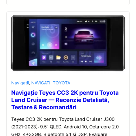
Navigatii
,
NAVIGATII TOYOTA
Navigație Teyes CC3 2K pentru Toyota
Land Cruiser — Recenzie Detaliată,
Testare & Recomandări
Teyes CC3 2K pentru Toyota Land Cruiser J300
(2021-2023): 9.5” QLED, Android 10, Octa-core 2.0
GHz, 4+32GB, Bluetooth 5.1 și DSP. Evaluare