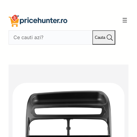
Sari
la
conținut
Cauta