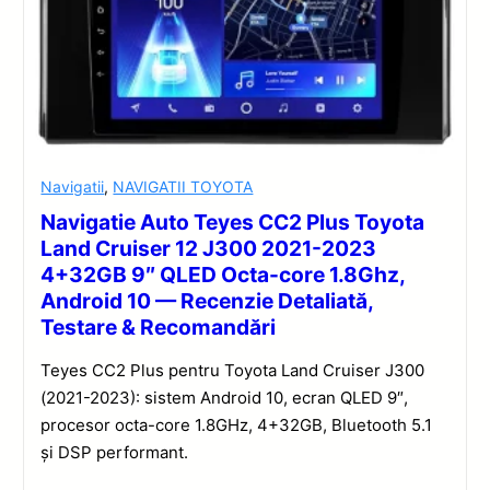
Navigatii
,
NAVIGATII TOYOTA
Navigatie Auto Teyes CC2 Plus Toyota
Land Cruiser 12 J300 2021-2023
4+32GB 9″ QLED Octa-core 1.8Ghz,
Android 10 — Recenzie Detaliată,
Testare & Recomandări
Teyes CC2 Plus pentru Toyota Land Cruiser J300
(2021-2023): sistem Android 10, ecran QLED 9″,
procesor octa-core 1.8GHz, 4+32GB, Bluetooth 5.1
și DSP performant.