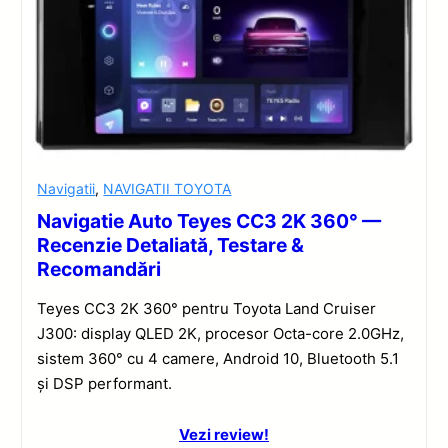
Navigatii
,
NAVIGATII TOYOTA
Navigatie Auto Teyes CC3 2K 360° —
Recenzie Detaliată, Testare &
Recomandări
Teyes CC3 2K 360° pentru Toyota Land Cruiser
J300: display QLED 2K, procesor Octa-core 2.0GHz,
sistem 360° cu 4 camere, Android 10, Bluetooth 5.1
și DSP performant.
Vezi review!