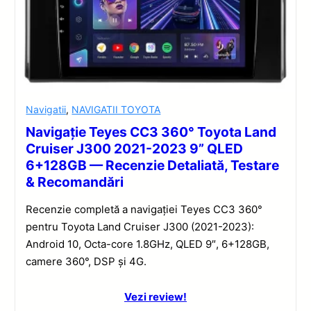
Navigatii
,
NAVIGATII TOYOTA
Navigație Teyes CC3 360° Toyota Land
Cruiser J300 2021-2023 9” QLED
6+128GB — Recenzie Detaliată, Testare
& Recomandări
Recenzie completă a navigației Teyes CC3 360°
pentru Toyota Land Cruiser J300 (2021-2023):
Android 10, Octa-core 1.8GHz, QLED 9″, 6+128GB,
camere 360°, DSP și 4G.
Vezi review!