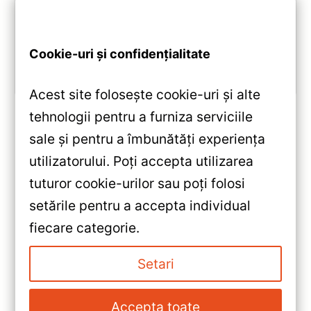
Cruiser J300: ecran QLED 2K, procesor Octa-core
2.0 GHz, Android 10, Bluetooth 5.1, DSP și
CarPlay/Android Auto wireless.
Cookie-uri și confidențialitate
Vezi review!
Acest site folosește cookie-uri și alte
tehnologii pentru a furniza serviciile
sale și pentru a îmbunătăți experiența
«
utilizatorului. Poți accepta utilizarea
Navigatie Auto Teyes CC3 Split
tuturor cookie-urilor sau poți folosi
Audi A4 B6 2000-2006 4+32GB
setările pentru a accepta individual
9″ QLED Octa-core 1.8Ghz —
»
fiecare categorie.
Recenzie Detaliată, Testare &
TEYES CC3L 10.2" IPS pentru
Recomandări
Chevrolet Captiva 2011-2016 —
Setari
Recenzie Detaliată, Testare &
Recomandări
Accepta toate