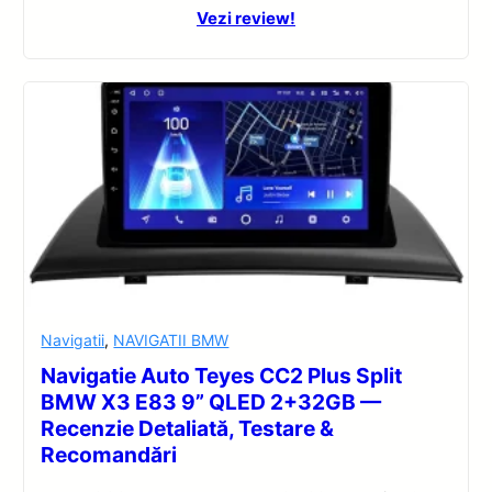
Vezi review!
Navigatii
,
NAVIGATII BMW
Navigatie Auto Teyes CC2 Plus Split
BMW X3 E83 9” QLED 2+32GB —
Recenzie Detaliată, Testare &
Recomandări